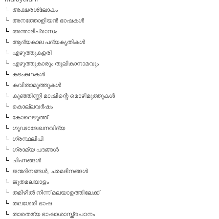
അക്ഷരശ്ലോകം
അനത്തോളിയന്‍ ഭാഷകള്‍
അന്താദിപ്രാസം
ആദ്യകാല പദ്യകൃതികള്‍
എഴുത്തുകളരി
എഴുത്തുകാരും തൂലികാനാമവും
കടംകഥകള്‍
കവിതാമുത്തുകള്‍
കുഞ്ഞിണ്ണി മാഷിന്റെ മൊഴിമുത്തുകള്‍
കൊല്ലവര്‍ഷം
കോലെഴുത്ത്
ഗൂഢാലേഖനവിദ്യ
ഗ്രന്ഥലിപി
ഗ്രാമ്യ പദങ്ങള്‍
ചിഹ്നങ്ങള്‍
ജന്മദിനങ്ങള്‍, ചരമദിനങ്ങള്‍
ജൂതമലയാളം
തമിഴില്‍ നിന്ന് മലയാളത്തിലേക്ക്
തലശേരി ഭാഷ
താരതമ്യ ഭാഷാശാസ്ത്രപഠനം