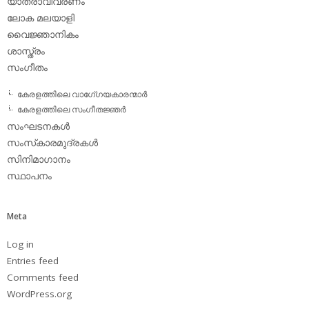
യാത്രാവിവരണം
ലോക മലയാളി
വൈജ്ഞാനികം
ശാസ്ത്രം
സംഗീതം
കേരളത്തിലെ വാഗേ്ഗയകാരന്മാര്‍
കേരളത്തിലെ സംഗീതജ്ഞര്‍
സംഘടനകള്‍
സംസ്‌കാരമുദ്രകള്‍
സിനിമാഗാനം
സ്ഥാപനം
Meta
Log in
Entries feed
Comments feed
WordPress.org