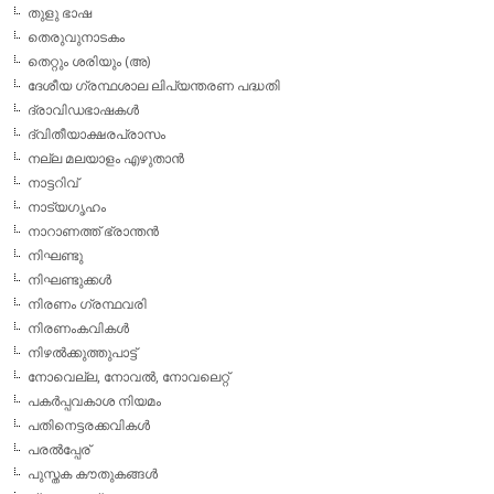
തുളു ഭാഷ
തെരുവുനാടകം
തെറ്റും ശരിയും (അ)
ദേശീയ ഗ്രന്ഥശാല ലിപ്യന്തരണ പദ്ധതി
ദ്രാവിഡഭാഷകള്‍
ദ്വിതീയാക്ഷരപ്രാസം
നല്ല മലയാളം എഴുതാന്‍
നാട്ടറിവ്
നാട്യഗൃഹം
നാറാണത്ത് ഭ്രാന്തന്‍
നിഘണ്ടു
നിഘണ്ടുക്കള്‍
നിരണം ഗ്രന്ഥവരി
നിരണംകവികള്‍
നിഴല്‍ക്കുത്തുപാട്ട്
നോവെല്ല, നോവല്‍, നോവലെറ്റ്
പകര്‍പ്പവകാശ നിയമം
പതിനെട്ടരക്കവികള്‍
പരല്‍പ്പേര്
പുസ്തക കൗതുകങ്ങള്‍