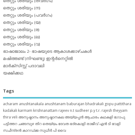
തെറ്റും ശരിയും (തവര്‍ഗം)
തെറ്റും ശരിയും (ന)
തെറ്റും ശരിയും (പവര്‍ഗം)
തെറ്റും ശരിയും (യ)
തെറ്റും ശരിയും (ര)
തെറ്റും ശരിയും (ല)
തെറ്റും ശരിയും (വ)
ഭാഷാജാലം 2- ഭാഷയുടെ ആകാശക്കാഴ്ചകള്‍
മഷിത്തണ്ട് (നിഘണ്ടു) ഇന്റര്‍നെറ്റില്‍
മാര്‍ക്‌സിസ്റ്റ് പദാവലി
യക്ഷിക്കഥ
Tags
acharam
anushtanakala
anushtanam
baburajan
bhadrakali
gopu pattithara
kadakali
karmam
krishnanattam
rajeev n.t
sudheer p.y
t.r. rajesh
theyyam
thira
veli
അനുഷ്ഠാനം
അനുഷ്ഠാനകല
അയ്യപ്പന്‍
ആചാരം
കഥകളി
ഗോപു
പട്ടിത്തറ
ചങ്ങമ്പുഴ
തിറ
തെയ്യം
ദേവത
ഭദ്രകാളി
രാജീവ് എൻ ടി
വേളി
സചീന്ദ്രന്‍ കാറഡ്ക്ക
സുധീര്‍ പി വൈ