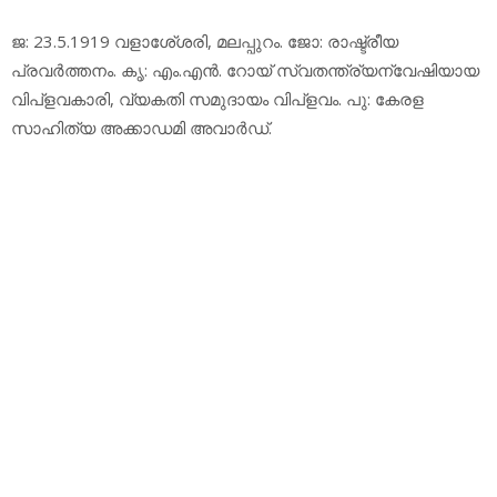
ജ: 23.5.1919 വളാശേ്ശരി, മലപ്പുറം. ജോ: രാഷ്ട്രീയ
പ്രവര്‍ത്തനം. കൃ: എം.എന്‍. റോയ് സ്വതന്ത്ര്യന്വേഷിയായ
വിപ്‌ളവകാരി, വ്യകതി സമുദായം വിപ്‌ളവം. പു: കേരള
സാഹിത്യ അക്കാഡമി അവാര്‍ഡ്.