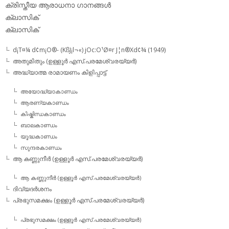
ക്രിസ്തീയ ആരാധനാ ഗാനങ്ങള്‍
ക്ലാസിക്‌
ക്ലാസിക്
d¡T¤¼ d¢m¡O®- (KßJ¡l¬«) jOc:O¹Ø¤r J¦n®Xd¢¾ (1949)
അതുമിതും (ഉള്ളൂര്‍ എസ്.പരമേശ്വരയ്യര്‍)
അദ്ധ്യാത്മ രാമായണം കിളിപ്പാട്ട്‌
അയോദ്ധ്യാകാണ്ഡം
ആരണ്യകാണ്ഡം
കിഷ്കിന്ധകാണ്ഡം
ബാലകാണ്ഡം
യൂദ്ധകാണ്ഡം
സുന്ദരകാണ്ഡം
ആ കണ്ണുനീര്‍ (ഉള്ളൂര്‍ എസ്.പരമേശ്വരയ്യര്‍)
ആ കണ്ണുനീര്‍ (ഉള്ളൂര്‍ എസ്.പരമേശ്വരയ്യര്‍)
ദിവ്യദര്‍ശനം
പ്രഭുസമക്ഷം (ഉള്ളൂര്‍ എസ്.പരമേശ്വരയ്യര്‍)
പ്രഭുസമക്ഷം (ഉള്ളൂര്‍ എസ്.പരമേശ്വരയ്യര്‍)