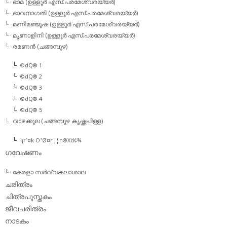
ഭാമ (ഉള്ളൂര്‍ എസ്.പരമേശ്വരയ്യര്‍)
ഭാവനാഗതി (ഉള്ളൂര്‍ എസ്.പരമേശ്വരയ്യര്‍)
മണിമഞ്ജുഷ (ഉള്ളൂര്‍ എസ്.പരമേശ്വരയ്യര്‍)
മൃണാളിനി (ഉള്ളൂര്‍ എസ്.പരമേശ്വരയ്യര്‍)
രമണന്‍ (ചങ്ങമ്പുഴ)
©dQ® 1
©dQ® 2
©dQ® 3
©dQ® 4
©dQ® 5
വാഴക്കുല (ചങ്ങമ്പുഴ കൃഷ്ണപിള്ള)
l¡r´¤k O¹Ø¤r J¦n®Xd¢¾
ഗവേഷണം
കേരളാ സര്‍വ്വകലാശാല
ചരിത്രം
ചിത്രപുസ്തകം
ജീവചരിത്രം
നാടകം