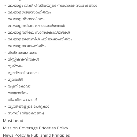
മലയാളം വിക്കീപീഡിയയുടെ സഹോദര സംരംഭങ്ങള്‍
മലയാളഗദ്യസാഹിത്യം
മലയാളഗ്രന്ഥവിവരം
മലയാളത്തിലെ മഹാകാവ്യങ്ങള്‍
മലയാളത്തിലെ സന്ദേശകാവ്യങ്ങള്‍
മലയാളബൈബിള്‍ പരിഭാഷാചരിത്രം
മലയാളഭാഷാചരിത്രം
മിശ്രഭാഷാ വാദം
മിസ്റ്റിക് കവിതകള്‍
മുക്തകം
മൂലദ്രാവിഡഭാഷ
മൂലഭദ്രി
യൂണികോഡ്
വായനദിനം
വിപരീത പദങ്ങള്‍
വൃത്തങ്ങളുടെ പേരുകള്‍
സന്ധി (വ്യാകരണം)
Mast head
Mission Coverage Priorities Policy
News Policy & Publishing Principles