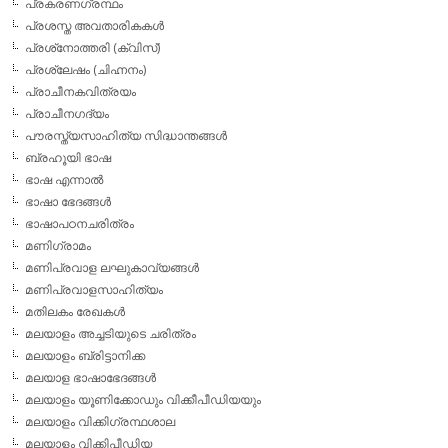
പ്രകരണഗ്രന്ഥം
പ്രശസ്ത അവതാരികകള്‍
പ്രശ്‌നോത്തരി (ക്വിസ്)
പ്രശ്ലേഷം (ചിഹ്നനം)
പ്രാചീനകവിത്രയം
പ്രാചീനഗദ്യം
പൗരസ്ത്യസാഹിത്യ സിദ്ധാന്തങ്ങള്‍
ബ്രഹൂയി ഭാഷ
ഭാഷ എന്നാല്‍
ഭാഷാ ഭേദങ്ങള്‍
ഭാഷാപഠനചരിത്രം
മണിഗ്രാമം
മണിപ്രവാള ലഘുകാവ്യങ്ങള്‍
മണിപ്രവാളസാഹിത്യം
മതിലകം രേഖകള്‍
മലയാളം അച്ചടിയുടെ ചരിത്രം
മലയാളം ബ്രിട്ടാനിക്ക
മലയാള ഭാഷാഭേദങ്ങള്‍
മലയാളം യൂണിക്കോഡും വിക്കീപീഡിയയും
മലയാളം വിക്കിഗ്രന്ഥശാല
മലയാളം വിക്കിപീഡിയ