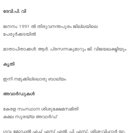
ദേവി.പി. വി
ജനനം: 1991 ല്‍ തിരുവനന്തപുരം ജില്ലയിലെ
പേരൂര്‍ക്കടയില്‍
മാതാപിതാക്കള്‍: ആര്‍. പ്രസന്നകുമാറും ജി. വിജയലക്ഷ്മിയും
കൃതി
ഇനി നമുക്കില്ലൊരു ബാല്യം
അവാര്‍ഡുകള്‍
കേരള സംസ്ഥാന ശിശുക്ഷേമസമിതി
കമല സുരയ്യ അവാര്‍ഡ്
ഗവ. മോഡല്‍ എച്ച്. എസ്. എല്‍. പി. എസ്., ശിശുവിഹാര്‍ യു.