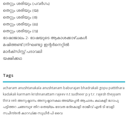
തെറ്റും ശരിയും (പവര്‍ഗം)
തെറ്റും ശരിയും (യ)
തെറ്റും ശരിയും (ര)
തെറ്റും ശരിയും (ല)
തെറ്റും ശരിയും (വ)
ഭാഷാജാലം 2- ഭാഷയുടെ ആകാശക്കാഴ്ചകള്‍
മഷിത്തണ്ട് (നിഘണ്ടു) ഇന്റര്‍നെറ്റില്‍
മാര്‍ക്‌സിസ്റ്റ് പദാവലി
യക്ഷിക്കഥ
Tags
acharam
anushtanakala
anushtanam
baburajan
bhadrakali
gopu pattithara
kadakali
karmam
krishnanattam
rajeev n.t
sudheer p.y
t.r. rajesh
theyyam
thira
veli
അനുഷ്ഠാനം
അനുഷ്ഠാനകല
അയ്യപ്പന്‍
ആചാരം
കഥകളി
ഗോപു
പട്ടിത്തറ
ചങ്ങമ്പുഴ
തിറ
തെയ്യം
ദേവത
ഭദ്രകാളി
രാജീവ് എൻ ടി
വേളി
സചീന്ദ്രന്‍ കാറഡ്ക്ക
സുധീര്‍ പി വൈ