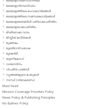
മലയാളഗദ്യസാഹിത്യം
മലയാളഗ്രന്ഥവിവരം
മലയാളത്തിലെ മഹാകാവ്യങ്ങള്‍
മലയാളത്തിലെ സന്ദേശകാവ്യങ്ങള്‍
മലയാളബൈബിള്‍ പരിഭാഷാചരിത്രം
മലയാളഭാഷാചരിത്രം
മിശ്രഭാഷാ വാദം
മിസ്റ്റിക് കവിതകള്‍
മുക്തകം
മൂലദ്രാവിഡഭാഷ
മൂലഭദ്രി
യൂണികോഡ്
വായനദിനം
വിപരീത പദങ്ങള്‍
വൃത്തങ്ങളുടെ പേരുകള്‍
സന്ധി (വ്യാകരണം)
Mast head
Mission Coverage Priorities Policy
News Policy & Publishing Principles
No Bylines Policy