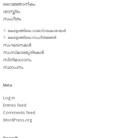
വൈജ്ഞാനികം
ശാസ്ത്രം
സംഗീതം
കേരളത്തിലെ വാഗേ്ഗയകാരന്മാര്‍
കേരളത്തിലെ സംഗീതജ്ഞര്‍
സംഘടനകള്‍
സംസ്‌കാരമുദ്രകള്‍
സിനിമാഗാനം
സ്ഥാപനം
Meta
Log in
Entries feed
Comments feed
WordPress.org
Search