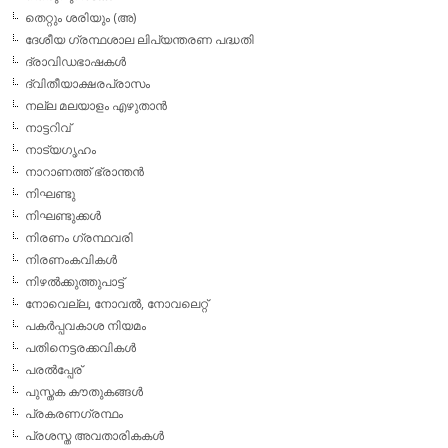
തെറ്റും ശരിയും (അ)
ദേശീയ ഗ്രന്ഥശാല ലിപ്യന്തരണ പദ്ധതി
ദ്രാവിഡഭാഷകള്‍
ദ്വിതീയാക്ഷരപ്രാസം
നല്ല മലയാളം എഴുതാന്‍
നാട്ടറിവ്
നാട്യഗൃഹം
നാറാണത്ത് ഭ്രാന്തന്‍
നിഘണ്ടു
നിഘണ്ടുക്കള്‍
നിരണം ഗ്രന്ഥവരി
നിരണംകവികള്‍
നിഴല്‍ക്കുത്തുപാട്ട്
നോവെല്ല, നോവല്‍, നോവലെറ്റ്
പകര്‍പ്പവകാശ നിയമം
പതിനെട്ടരക്കവികള്‍
പരല്‍പ്പേര്
പുസ്തക കൗതുകങ്ങള്‍
പ്രകരണഗ്രന്ഥം
പ്രശസ്ത അവതാരികകള്‍