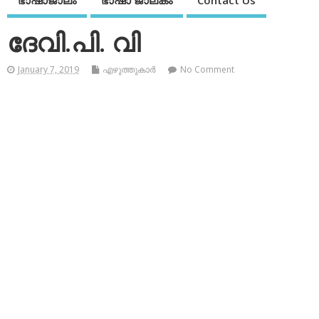
ഭാഷാജാലം
ഭാഷാ ജാലകം
Contact Us
ദേവി.പി. വി
January 7, 2019
എഴുത്തുകാര്‍
No Comment