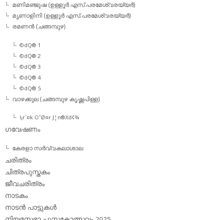
മണിമഞ്ജുഷ (ഉള്ളൂര്‍ എസ്.പരമേശ്വരയ്യര്‍)
മൃണാളിനി (ഉള്ളൂര്‍ എസ്.പരമേശ്വരയ്യര്‍)
രമണന്‍ (ചങ്ങമ്പുഴ)
©dQ® 1
©dQ® 2
©dQ® 3
©dQ® 4
©dQ® 5
വാഴക്കുല (ചങ്ങമ്പുഴ കൃഷ്ണപിള്ള)
l¡r´¤k O¹Ø¤r J¦n®Xd¢¾
ഗവേഷണം
കേരളാ സര്‍വ്വകലാശാല
ചരിത്രം
ചിത്രപുസ്തകം
ജീവചരിത്രം
നാടകം
നാടന്‍ പാട്ടുകള്‍
നിയമസഭാ പുസ്തകോത്സവം 2025