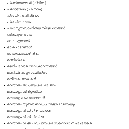
പ്രശ്‌നോത്തരി (ക്വിസ്)
പ്രശ്ലേഷം (ചിഹ്നനം)
പ്രാചീനകവിത്രയം
പ്രാചീനഗദ്യം
പൗരസ്ത്യസാഹിത്യ സിദ്ധാന്തങ്ങള്‍
ബ്രഹൂയി ഭാഷ
ഭാഷ എന്നാല്‍
ഭാഷാ ഭേദങ്ങള്‍
ഭാഷാപഠനചരിത്രം
മണിഗ്രാമം
മണിപ്രവാള ലഘുകാവ്യങ്ങള്‍
മണിപ്രവാളസാഹിത്യം
മതിലകം രേഖകള്‍
മലയാളം അച്ചടിയുടെ ചരിത്രം
മലയാളം ബ്രിട്ടാനിക്ക
മലയാള ഭാഷാഭേദങ്ങള്‍
മലയാളം യൂണിക്കോഡും വിക്കീപീഡിയയും
മലയാളം വിക്കിഗ്രന്ഥശാല
മലയാളം വിക്കിപീഡിയ
മലയാളം വിക്കീപീഡിയയുടെ സഹോദര സംരംഭങ്ങള്‍