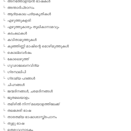
അനത്തോളിയന്‍ ഭാഷകള്‍
അന്താദിപ്രാസം
ആദ്യകാല പദ്യകൃതികള്‍
എഴുത്തുകളരി
എഴുത്തുകാരും തൂലികാനാമവും
കടംകഥകള്‍
കവിതാമുത്തുകള്‍
കുഞ്ഞിണ്ണി മാഷിന്റെ മൊഴിമുത്തുകള്‍
കൊല്ലവര്‍ഷം
കോലെഴുത്ത്
ഗൂഢാലേഖനവിദ്യ
ഗ്രന്ഥലിപി
ഗ്രാമ്യ പദങ്ങള്‍
ചിഹ്നങ്ങള്‍
ജന്മദിനങ്ങള്‍, ചരമദിനങ്ങള്‍
ജൂതമലയാളം
തമിഴില്‍ നിന്ന് മലയാളത്തിലേക്ക്
തലശേരി ഭാഷ
താരതമ്യ ഭാഷാശാസ്ത്രപഠനം
തുളു ഭാഷ
തെരുവുനാടകം