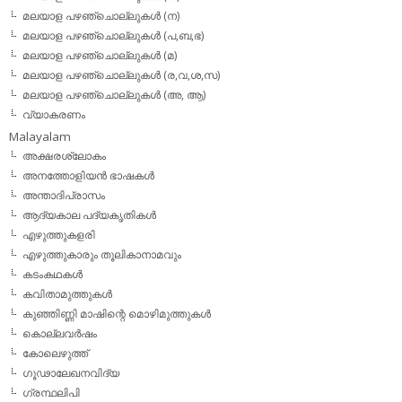
മലയാള പഴഞ്ചൊല്ലുകള്‍ (ന)
മലയാള പഴഞ്ചൊല്ലുകള്‍ (പ,ബ,ഭ)
മലയാള പഴഞ്ചൊല്ലുകള്‍ (മ)
മലയാള പഴഞ്ചൊല്ലുകള്‍ (ര,വ,ശ,സ)
മലയാള പഴഞ്ചൊല്ലുകൾ (അ, ആ)
വ്യാകരണം
Malayalam
അക്ഷരശ്ലോകം
അനത്തോളിയന്‍ ഭാഷകള്‍
അന്താദിപ്രാസം
ആദ്യകാല പദ്യകൃതികള്‍
എഴുത്തുകളരി
എഴുത്തുകാരും തൂലികാനാമവും
കടംകഥകള്‍
കവിതാമുത്തുകള്‍
കുഞ്ഞിണ്ണി മാഷിന്റെ മൊഴിമുത്തുകള്‍
കൊല്ലവര്‍ഷം
കോലെഴുത്ത്
ഗൂഢാലേഖനവിദ്യ
ഗ്രന്ഥലിപി