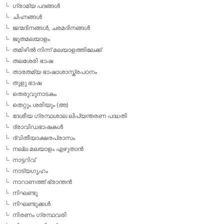
ഗ്രാമ്യ പദങ്ങള്‍
ചിഹ്നങ്ങള്‍
ജന്മദിനങ്ങള്‍, ചരമദിനങ്ങള്‍
ജൂതമലയാളം
തമിഴില്‍ നിന്ന് മലയാളത്തിലേക്ക്
തലശേരി ഭാഷ
താരതമ്യ ഭാഷാശാസ്ത്രപഠനം
തുളു ഭാഷ
തെരുവുനാടകം
തെറ്റും ശരിയും (അ)
ദേശീയ ഗ്രന്ഥശാല ലിപ്യന്തരണ പദ്ധതി
ദ്രാവിഡഭാഷകള്‍
ദ്വിതീയാക്ഷരപ്രാസം
നല്ല മലയാളം എഴുതാന്‍
നാട്ടറിവ്
നാട്യഗൃഹം
നാറാണത്ത് ഭ്രാന്തന്‍
നിഘണ്ടു
നിഘണ്ടുക്കള്‍
നിരണം ഗ്രന്ഥവരി