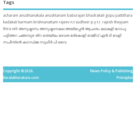
Tags
acharam
anushtanakala
anushtanam
baburajan
bhadrakali
gopu pattithara
kadakali
karmam
krishnanattam
rajeev n.t
sudheer p.y
t.r. rajesh
theyyam
thira
veli
അനുഷ്ഠാനം
അനുഷ്ഠാനകല
അയ്യപ്പന്‍
ആചാരം
കഥകളി
ഗോപു
പട്ടിത്തറ
ചങ്ങമ്പുഴ
തിറ
തെയ്യം
ദേവത
ഭദ്രകാളി
രാജീവ് എൻ ടി
വേളി
സചീന്ദ്രന്‍ കാറഡ്ക്ക
സുധീര്‍ പി വൈ
Copyright ©2026.
News Policy & Publishing
Keralaliterature.com
Principles