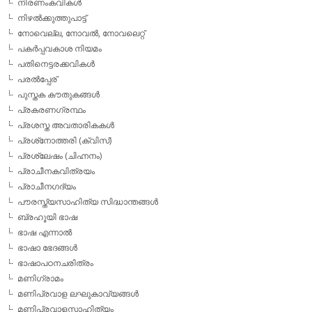
നിരണംകവികള്‍
നിഴല്‍ക്കുത്തുപാട്ട്
നോവെല്ല, നോവല്‍, നോവലെറ്റ്
പകര്‍പ്പവകാശ നിയമം
പതിനെട്ടരക്കവികള്‍
പരല്‍പ്പേര്
പുസ്തക കൗതുകങ്ങള്‍
പ്രകരണഗ്രന്ഥം
പ്രശസ്ത അവതാരികകള്‍
പ്രശ്‌നോത്തരി (ക്വിസ്)
പ്രശ്ലേഷം (ചിഹ്നനം)
പ്രാചീനകവിത്രയം
പ്രാചീനഗദ്യം
പൗരസ്ത്യസാഹിത്യ സിദ്ധാന്തങ്ങള്‍
ബ്രഹൂയി ഭാഷ
ഭാഷ എന്നാല്‍
ഭാഷാ ഭേദങ്ങള്‍
ഭാഷാപഠനചരിത്രം
മണിഗ്രാമം
മണിപ്രവാള ലഘുകാവ്യങ്ങള്‍
മണിപ്രവാളസാഹിത്യം