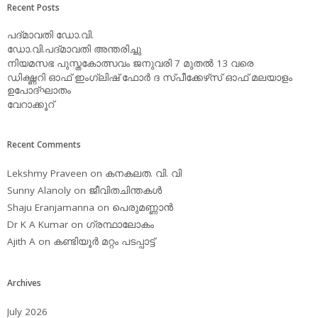
Recent Posts
പദ്മാവതി ഡോ.വി.
ഡോ.വി.പദ്മാവതി അന്തരിച്ചു
നിയമസഭ പുസ്തകോത്സവം ജനുവരി 7 മുതല്‍ 13 വരെ
ഡിക്ഷ്ണറി ഓഫ് ഇംഗ്ലിഷ് ഫോര്‍ ദ സ്പീക്കേഴ്‌സ് ഓഫ് മലയാളം
ഉപോദ്ഘാതം
വേറാക്കൂറ്
Recent Comments
Lekshmy Praveen
on
കനകലത. വി. വി
Sunny Alanoly
on
ജീവിതചിന്തകള്‍
Shaju Eranjamanna
on
പെരുമണ്ണാന്‍
Dr K A Kumar
on
ഗ്രന്ഥാലോകം
Ajith A
on
കണ്ടിയൂര്‍ മറ്റം പടപ്പാട്ട്‌
Archives
July 2026