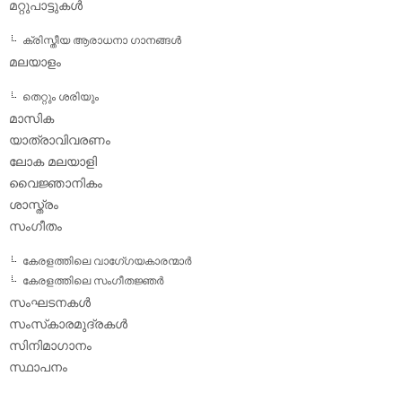
മറ്റുപാട്ടുകള്‍
ക്രിസ്തീയ ആരാധനാ ഗാനങ്ങള്‍
മലയാളം
തെറ്റും ശരിയും
മാസിക
യാത്രാവിവരണം
ലോക മലയാളി
വൈജ്ഞാനികം
ശാസ്ത്രം
സംഗീതം
കേരളത്തിലെ വാഗേ്ഗയകാരന്മാര്‍
കേരളത്തിലെ സംഗീതജ്ഞര്‍
സംഘടനകള്‍
സംസ്‌കാരമുദ്രകള്‍
സിനിമാഗാനം
സ്ഥാപനം