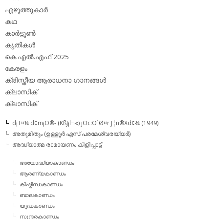
എഴുത്തുകാര്‍
കഥ
കാര്‍ട്ടൂണ്‍
കൃതികള്‍
കെ.എല്‍.എഫ് 2025
കേരളം
ക്രിസ്തീയ ആരാധനാ ഗാനങ്ങള്‍
ക്ലാസിക്‌
ക്ലാസിക്
d¡T¤¼ d¢m¡O®- (KßJ¡l¬«) jOc:O¹Ø¤r J¦n®Xd¢¾ (1949)
അതുമിതും (ഉള്ളൂര്‍ എസ്.പരമേശ്വരയ്യര്‍)
അദ്ധ്യാത്മ രാമായണം കിളിപ്പാട്ട്‌
അയോദ്ധ്യാകാണ്ഡം
ആരണ്യകാണ്ഡം
കിഷ്കിന്ധകാണ്ഡം
ബാലകാണ്ഡം
യൂദ്ധകാണ്ഡം
സുന്ദരകാണ്ഡം