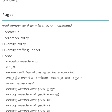
വേറാക്കൂറ്
Pages
‘മാര്‍ത്താണ്ഡവര്‍മ്മ’ യിലെ കഥാപാത്രങ്ങള്‍
Contact Us
Correction Policy
Diversity Policy
Diversity staffing Report
Home
ഒരായിരം പഴഞ്ചൊല്‍
ഒറ്റപ്പദം
കേരളപാണിനീയം പീഠിക (എ.ആര്‍.രാജരാജവര്‍മ)
തച്ചോളി ഒതേനൻ പൊന്നിയൻ പടയ്‌ക്കു പോയ പാട്ടുകഥ
പതിനെട്ടരക്കവികള്‍
മലയാള പഴഞ്ചൊല്ലുകള്‍ (ഇ,ഈ)
മലയാള പഴഞ്ചൊല്ലുകള്‍ (ഉ,ഊ,എ)
മലയാള പഴഞ്ചൊല്ലുകള്‍ (ക)
മലയാള പഴഞ്ചൊല്ലുകള്‍ (ച)
മലയാള പഴഞ്ചൊല്ലുകള്‍ (ത)