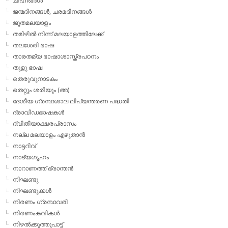
ചിഹ്നങ്ങള്‍
ജന്മദിനങ്ങള്‍, ചരമദിനങ്ങള്‍
ജൂതമലയാളം
തമിഴില്‍ നിന്ന് മലയാളത്തിലേക്ക്
തലശേരി ഭാഷ
താരതമ്യ ഭാഷാശാസ്ത്രപഠനം
തുളു ഭാഷ
തെരുവുനാടകം
തെറ്റും ശരിയും (അ)
ദേശീയ ഗ്രന്ഥശാല ലിപ്യന്തരണ പദ്ധതി
ദ്രാവിഡഭാഷകള്‍
ദ്വിതീയാക്ഷരപ്രാസം
നല്ല മലയാളം എഴുതാന്‍
നാട്ടറിവ്
നാട്യഗൃഹം
നാറാണത്ത് ഭ്രാന്തന്‍
നിഘണ്ടു
നിഘണ്ടുക്കള്‍
നിരണം ഗ്രന്ഥവരി
നിരണംകവികള്‍
നിഴല്‍ക്കുത്തുപാട്ട്