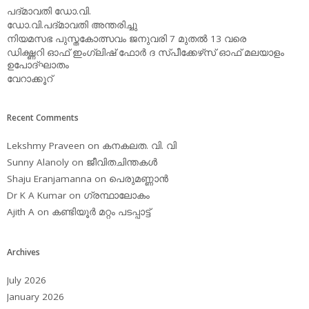
പദ്മാവതി ഡോ.വി.
ഡോ.വി.പദ്മാവതി അന്തരിച്ചു
നിയമസഭ പുസ്തകോത്സവം ജനുവരി 7 മുതല്‍ 13 വരെ
ഡിക്ഷ്ണറി ഓഫ് ഇംഗ്ലിഷ് ഫോര്‍ ദ സ്പീക്കേഴ്‌സ് ഓഫ് മലയാളം
ഉപോദ്ഘാതം
വേറാക്കൂറ്
Recent Comments
Lekshmy Praveen
on
കനകലത. വി. വി
Sunny Alanoly
on
ജീവിതചിന്തകള്‍
Shaju Eranjamanna
on
പെരുമണ്ണാന്‍
Dr K A Kumar
on
ഗ്രന്ഥാലോകം
Ajith A
on
കണ്ടിയൂര്‍ മറ്റം പടപ്പാട്ട്‌
Archives
July 2026
January 2026