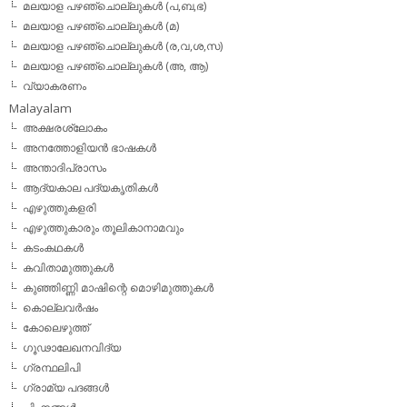
മലയാള പഴഞ്ചൊല്ലുകള്‍ (പ,ബ,ഭ)
മലയാള പഴഞ്ചൊല്ലുകള്‍ (മ)
മലയാള പഴഞ്ചൊല്ലുകള്‍ (ര,വ,ശ,സ)
മലയാള പഴഞ്ചൊല്ലുകൾ (അ, ആ)
വ്യാകരണം
Malayalam
അക്ഷരശ്ലോകം
അനത്തോളിയന്‍ ഭാഷകള്‍
അന്താദിപ്രാസം
ആദ്യകാല പദ്യകൃതികള്‍
എഴുത്തുകളരി
എഴുത്തുകാരും തൂലികാനാമവും
കടംകഥകള്‍
കവിതാമുത്തുകള്‍
കുഞ്ഞിണ്ണി മാഷിന്റെ മൊഴിമുത്തുകള്‍
കൊല്ലവര്‍ഷം
കോലെഴുത്ത്
ഗൂഢാലേഖനവിദ്യ
ഗ്രന്ഥലിപി
ഗ്രാമ്യ പദങ്ങള്‍