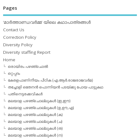
Pages
‘മാര്‍ത്താണ്ഡവര്‍മ്മ’ യിലെ കഥാപാത്രങ്ങള്‍
Contact Us
Correction Policy
Diversity Policy
Diversity staffing Report
Home
ഒരായിരം പഴഞ്ചൊല്‍
ഒറ്റപ്പദം
കേരളപാണിനീയം പീഠിക (എ.ആര്‍.രാജരാജവര്‍മ)
തച്ചോളി ഒതേനൻ പൊന്നിയൻ പടയ്‌ക്കു പോയ പാട്ടുകഥ
പതിനെട്ടരക്കവികള്‍
മലയാള പഴഞ്ചൊല്ലുകള്‍ (ഇ,ഈ)
മലയാള പഴഞ്ചൊല്ലുകള്‍ (ഉ,ഊ,എ)
മലയാള പഴഞ്ചൊല്ലുകള്‍ (ക)
മലയാള പഴഞ്ചൊല്ലുകള്‍ (ച)
മലയാള പഴഞ്ചൊല്ലുകള്‍ (ത)
മലയാള പഴഞ്ചൊല്ലുകള്‍ (ന)