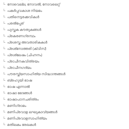
നോവെല്ല, നോവല്‍, നോവലെറ്റ്
പകര്‍പ്പവകാശ നിയമം
പതിനെട്ടരക്കവികള്‍
പരല്‍പ്പേര്
പുസ്തക കൗതുകങ്ങള്‍
പ്രകരണഗ്രന്ഥം
പ്രശസ്ത അവതാരികകള്‍
പ്രശ്‌നോത്തരി (ക്വിസ്)
പ്രശ്ലേഷം (ചിഹ്നനം)
പ്രാചീനകവിത്രയം
പ്രാചീനഗദ്യം
പൗരസ്ത്യസാഹിത്യ സിദ്ധാന്തങ്ങള്‍
ബ്രഹൂയി ഭാഷ
ഭാഷ എന്നാല്‍
ഭാഷാ ഭേദങ്ങള്‍
ഭാഷാപഠനചരിത്രം
മണിഗ്രാമം
മണിപ്രവാള ലഘുകാവ്യങ്ങള്‍
മണിപ്രവാളസാഹിത്യം
മതിലകം രേഖകള്‍