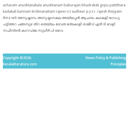
acharam
anushtanakala
anushtanam
baburajan
bhadrakali
gopu pattithara
kadakali
karmam
krishnanattam
rajeev n.t
sudheer p.y
t.r. rajesh
theyyam
thira
veli
അനുഷ്ഠാനം
അനുഷ്ഠാനകല
അയ്യപ്പന്‍
ആചാരം
കഥകളി
ഗോപു
പട്ടിത്തറ
ചങ്ങമ്പുഴ
തിറ
തെയ്യം
ദേവത
ഭദ്രകാളി
രാജീവ് എൻ ടി
വേളി
സചീന്ദ്രന്‍ കാറഡ്ക്ക
സുധീര്‍ പി വൈ
Copyright ©2026.
News Policy & Publishing
Keralaliterature.com
Principles