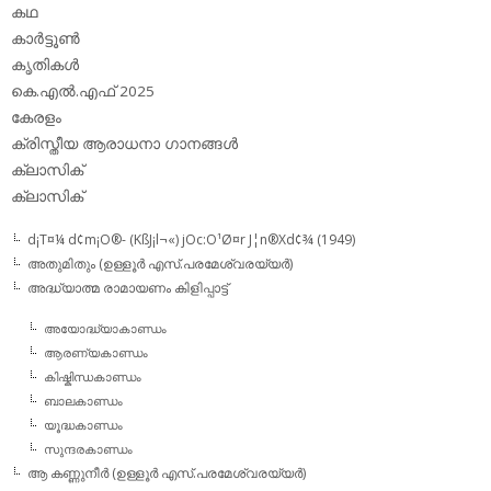
കഥ
കാര്‍ട്ടൂണ്‍
കൃതികള്‍
കെ.എല്‍.എഫ് 2025
കേരളം
ക്രിസ്തീയ ആരാധനാ ഗാനങ്ങള്‍
ക്ലാസിക്‌
ക്ലാസിക്
d¡T¤¼ d¢m¡O®- (KßJ¡l¬«) jOc:O¹Ø¤r J¦n®Xd¢¾ (1949)
അതുമിതും (ഉള്ളൂര്‍ എസ്.പരമേശ്വരയ്യര്‍)
അദ്ധ്യാത്മ രാമായണം കിളിപ്പാട്ട്‌
അയോദ്ധ്യാകാണ്ഡം
ആരണ്യകാണ്ഡം
കിഷ്കിന്ധകാണ്ഡം
ബാലകാണ്ഡം
യൂദ്ധകാണ്ഡം
സുന്ദരകാണ്ഡം
ആ കണ്ണുനീര്‍ (ഉള്ളൂര്‍ എസ്.പരമേശ്വരയ്യര്‍)