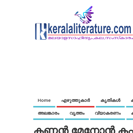
Home
എഴുത്തുകാര്‍
കൃതികൾ
അലങ്കാരം
വൃത്തം
വ്യാകരണം
കണ്ണന്‍ മേനോന്‍ കപ