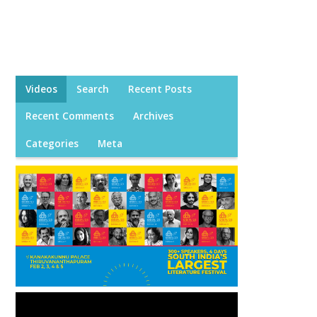
Videos
Search
Recent Posts
Recent Comments
Archives
Categories
Meta