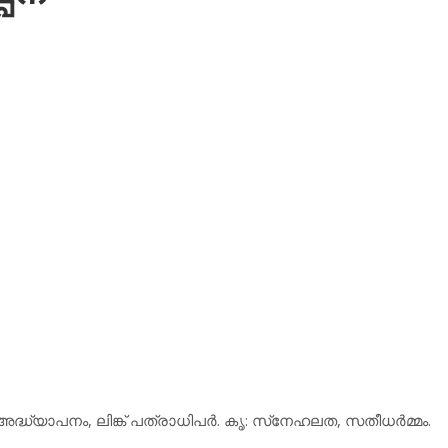
്ധ്യാപനം, ലിങ്ക് പത്രാധിപര്‍. കൃ: സ്‌നേഹലത, സതീധര്‍മ്മം.