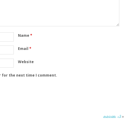
Name
*
Email
*
Website
r for the next time I comment.
കമലമ്മ. പി
»