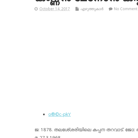
October 14, 2017
എഴുത്തുകാര്‍
No Comment
o®©c-pkY
ജ: 1878. തലശേ്ശരിയിലെ കപ്പന തറവാട്. ജോ: അദ
മ: 27.3.1968.