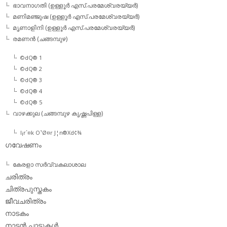
ഭാവനാഗതി (ഉള്ളൂര്‍ എസ്.പരമേശ്വരയ്യര്‍)
മണിമഞ്ജുഷ (ഉള്ളൂര്‍ എസ്.പരമേശ്വരയ്യര്‍)
മൃണാളിനി (ഉള്ളൂര്‍ എസ്.പരമേശ്വരയ്യര്‍)
രമണന്‍ (ചങ്ങമ്പുഴ)
©dQ® 1
©dQ® 2
©dQ® 3
©dQ® 4
©dQ® 5
വാഴക്കുല (ചങ്ങമ്പുഴ കൃഷ്ണപിള്ള)
l¡r´¤k O¹Ø¤r J¦n®Xd¢¾
ഗവേഷണം
കേരളാ സര്‍വ്വകലാശാല
ചരിത്രം
ചിത്രപുസ്തകം
ജീവചരിത്രം
നാടകം
നാടന്‍ പാട്ടുകള്‍