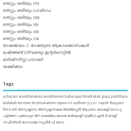
തെറ്റും ശരിയും (ന)
തെറ്റും ശരിയും (പവര്‍ഗം)
തെറ്റും ശരിയും (യ)
തെറ്റും ശരിയും (ര)
തെറ്റും ശരിയും (ല)
തെറ്റും ശരിയും (വ)
ഭാഷാജാലം 2- ഭാഷയുടെ ആകാശക്കാഴ്ചകള്‍
മഷിത്തണ്ട് (നിഘണ്ടു) ഇന്റര്‍നെറ്റില്‍
മാര്‍ക്‌സിസ്റ്റ് പദാവലി
യക്ഷിക്കഥ
Tags
acharam
anushtanakala
anushtanam
baburajan
bhadrakali
gopu pattithara
kadakali
karmam
krishnanattam
rajeev n.t
sudheer p.y
t.r. rajesh
theyyam
thira
veli
അനുഷ്ഠാനം
അനുഷ്ഠാനകല
അയ്യപ്പന്‍
ആചാരം
കഥകളി
ഗോപു
പട്ടിത്തറ
ചങ്ങമ്പുഴ
തിറ
തെയ്യം
ദേവത
ഭദ്രകാളി
രാജീവ് എൻ ടി
വേളി
സചീന്ദ്രന്‍ കാറഡ്ക്ക
സുധീര്‍ പി വൈ