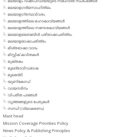
മലയാളം വിക്കീപീഡിയയുടെ സഹോദര സംരംഭങ്ങള്‍
മലയാളഗദ്യസാഹിത്യം
മലയാളഗ്രന്ഥവിവരം
മലയാളത്തിലെ മഹാകാവ്യങ്ങള്‍
മലയാളത്തിലെ സന്ദേശകാവ്യങ്ങള്‍
മലയാളബൈബിള്‍ പരിഭാഷാചരിത്രം
മലയാളഭാഷാചരിത്രം
മിശ്രഭാഷാ വാദം
മിസ്റ്റിക് കവിതകള്‍
മുക്തകം
മൂലദ്രാവിഡഭാഷ
മൂലഭദ്രി
യൂണികോഡ്
വായനദിനം
വിപരീത പദങ്ങള്‍
വൃത്തങ്ങളുടെ പേരുകള്‍
സന്ധി (വ്യാകരണം)
Mast head
Mission Coverage Priorities Policy
News Policy & Publishing Principles