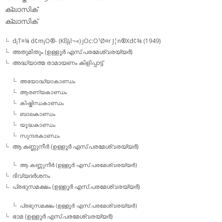
ക്ലാസിക്‌
ക്ലാസിക്
d¡T¤¼ d¢m¡O®- (KßJ¡l¬«) jOc:O¹Ø¤r J¦n®Xd¢¾ (1949)
അതുമിതും (ഉള്ളൂര്‍ എസ്.പരമേശ്വരയ്യര്‍)
അദ്ധ്യാത്മ രാമായണം കിളിപ്പാട്ട്‌
അയോദ്ധ്യാകാണ്ഡം
ആരണ്യകാണ്ഡം
കിഷ്കിന്ധകാണ്ഡം
ബാലകാണ്ഡം
യൂദ്ധകാണ്ഡം
സുന്ദരകാണ്ഡം
ആ കണ്ണുനീര്‍ (ഉള്ളൂര്‍ എസ്.പരമേശ്വരയ്യര്‍)
ആ കണ്ണുനീര്‍ (ഉള്ളൂര്‍ എസ്.പരമേശ്വരയ്യര്‍)
ദിവ്യദര്‍ശനം
പ്രഭുസമക്ഷം (ഉള്ളൂര്‍ എസ്.പരമേശ്വരയ്യര്‍)
പ്രഭുസമക്ഷം (ഉള്ളൂര്‍ എസ്.പരമേശ്വരയ്യര്‍)
ഭാമ (ഉള്ളൂര്‍ എസ്.പരമേശ്വരയ്യര്‍)