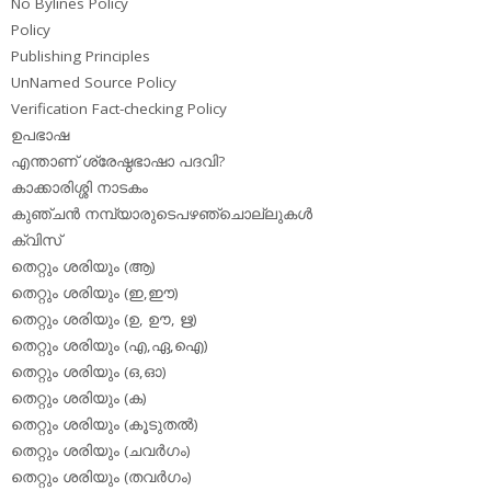
No Bylines Policy
Policy
Publishing Principles
UnNamed Source Policy
Verification Fact-checking Policy
ഉപഭാഷ
എന്താണ് ശ്രേഷ്ഠഭാഷാ പദവി?
കാക്കാരിശ്ശി നാടകം
കുഞ്ചന്‍ നമ്പ്യാരുടെപഴഞ്ചൊല്ലുകള്‍
ക്വിസ്
തെറ്റും ശരിയും (ആ)
തെറ്റും ശരിയും (ഇ,ഈ)
തെറ്റും ശരിയും (ഉ, ഊ, ഋ)
തെറ്റും ശരിയും (എ,ഏ,ഐ)
തെറ്റും ശരിയും (ഒ,ഓ)
തെറ്റും ശരിയും (ക)
തെറ്റും ശരിയും (കൂടുതല്‍)
തെറ്റും ശരിയും (ചവര്‍ഗം)
തെറ്റും ശരിയും (തവര്‍ഗം)