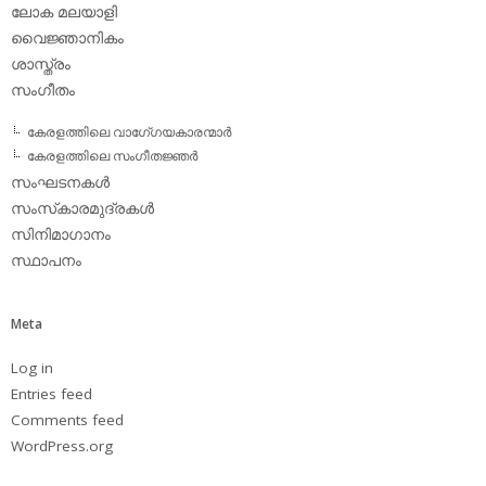
ലോക മലയാളി
വൈജ്ഞാനികം
ശാസ്ത്രം
സംഗീതം
കേരളത്തിലെ വാഗേ്ഗയകാരന്മാര്‍
കേരളത്തിലെ സംഗീതജ്ഞര്‍
സംഘടനകള്‍
സംസ്‌കാരമുദ്രകള്‍
സിനിമാഗാനം
സ്ഥാപനം
Meta
Log in
Entries feed
Comments feed
WordPress.org