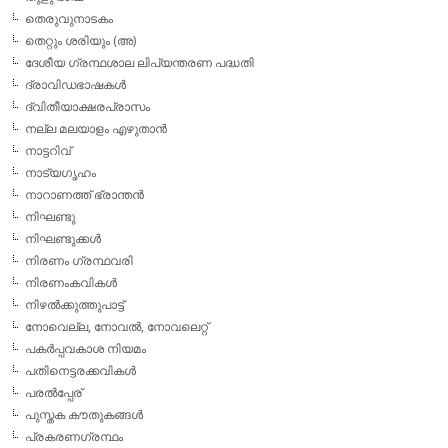
തെരുവുനാടകം
തെറ്റും ശരിയും (അ)
ദേശീയ ഗ്രന്ഥശാല ലിപ്യന്തരണ പദ്ധതി
ദ്രാവിഡഭാഷകള്‍
ദ്വിതീയാക്ഷരപ്രാസം
നല്ല മലയാളം എഴുതാന്‍
നാട്ടറിവ്
നാട്യഗൃഹം
നാറാണത്ത് ഭ്രാന്തന്‍
നിഘണ്ടു
നിഘണ്ടുക്കള്‍
നിരണം ഗ്രന്ഥവരി
നിരണംകവികള്‍
നിഴല്‍ക്കുത്തുപാട്ട്
നോവെല്ല, നോവല്‍, നോവലെറ്റ്
പകര്‍പ്പവകാശ നിയമം
പതിനെട്ടരക്കവികള്‍
പരല്‍പ്പേര്
പുസ്തക കൗതുകങ്ങള്‍
പ്രകരണഗ്രന്ഥം