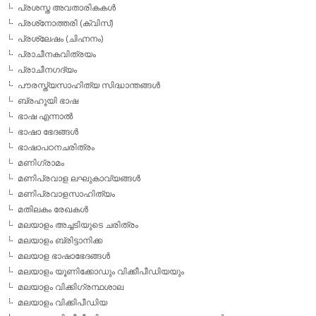
പ്രശസ്ത അവതാരികകള്‍
പ്രശ്‌നോത്തരി (ക്വിസ്)
പ്രശ്ലേഷം (ചിഹ്നനം)
പ്രാചീനകവിത്രയം
പ്രാചീനഗദ്യം
പൗരസ്ത്യസാഹിത്യ സിദ്ധാന്തങ്ങള്‍
ബ്രഹൂയി ഭാഷ
ഭാഷ എന്നാല്‍
ഭാഷാ ഭേദങ്ങള്‍
ഭാഷാപഠനചരിത്രം
മണിഗ്രാമം
മണിപ്രവാള ലഘുകാവ്യങ്ങള്‍
മണിപ്രവാളസാഹിത്യം
മതിലകം രേഖകള്‍
മലയാളം അച്ചടിയുടെ ചരിത്രം
മലയാളം ബ്രിട്ടാനിക്ക
മലയാള ഭാഷാഭേദങ്ങള്‍
മലയാളം യൂണിക്കോഡും വിക്കീപീഡിയയും
മലയാളം വിക്കിഗ്രന്ഥശാല
മലയാളം വിക്കിപീഡിയ