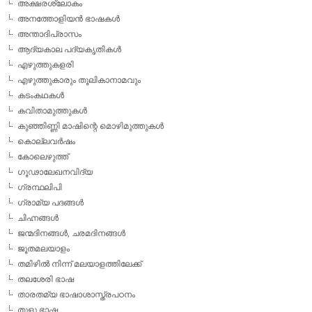
അക്ഷരശ്ലോകം
അനത്തോളിയന്‍ ഭാഷകള്‍
അന്താദിപ്രാസം
ആദ്യകാല പദ്യകൃതികള്‍
എഴുത്തുകളരി
എഴുത്തുകാരും തൂലികാനാമവും
കടംകഥകള്‍
കവിതാമുത്തുകള്‍
കുഞ്ഞിണ്ണി മാഷിന്റെ മൊഴിമുത്തുകള്‍
കൊല്ലവര്‍ഷം
കോലെഴുത്ത്
ഗൂഢാലേഖനവിദ്യ
ഗ്രന്ഥലിപി
ഗ്രാമ്യ പദങ്ങള്‍
ചിഹ്നങ്ങള്‍
ജന്മദിനങ്ങള്‍, ചരമദിനങ്ങള്‍
ജൂതമലയാളം
തമിഴില്‍ നിന്ന് മലയാളത്തിലേക്ക്
തലശേരി ഭാഷ
താരതമ്യ ഭാഷാശാസ്ത്രപഠനം
തുളു ഭാഷ