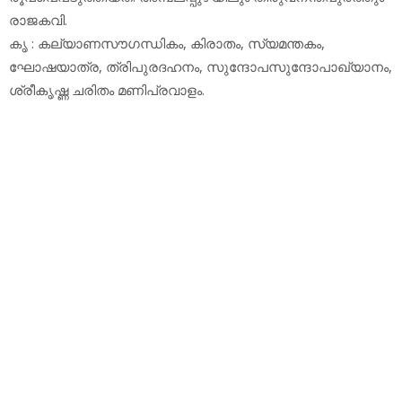
രാജകവി.
കൃ : കല്യാണസൗഗന്ധികം, കിരാതം, സ്യമന്തകം,
ഘോഷയാത്ര, ത്രിപുരദഹനം, സുന്ദോപസുന്ദോപാഖ്യാനം,
ശ്രീകൃഷ്ണ ചരിതം മണിപ്രവാളം.