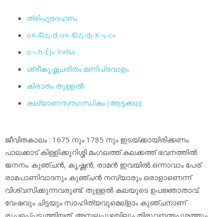
ത്രിപുരദഹനം
o¤-©z¡-d-o¤-©z¡-d¡-K¬¡-c«
o¬-h-ÉJ« Y¤¾v
ശ്രീകൃഷ്ണചരിതം മണിപ്രവാളം
കിരാതം തുള്ളല്‍
കല്യാണസൗഗന്ധികം (ആട്ടക്കഥ)
ജീവിതകാലം : 1675 നും 1785 നും ഇടയ്ക്കായിരിക്കണം.
പാലക്കാട് കിള്ളിക്കുറിശ്ശി മംഗലത്ത് കലക്കത്ത് ഭവനത്തില്‍
ജനനം. കുഞ്ചന്‍, കൃഷ്ണന്‍, രാമന്‍ ഇവയില്‍ ഒന്നാവാം പേര്.
രാമപാണിവാദനും കുഞ്ചന്‍ നമ്പ്യാരും ഒരാളാണെന്ന്
വിശ്വസിക്കുന്നവരുണ്ട്. തുള്ളല്‍ കലയുടെ ഉപജ്ഞാതാവ്.
വേഷവും ചിട്ടയും സാഹിത്യവുമെല്‌ളാം കുഞ്ചനാണ്
രൂപപെ്പടുത്തിയത്. അമ്പലപ്പുഴയിലും തിരുവനന്തപുരത്തും