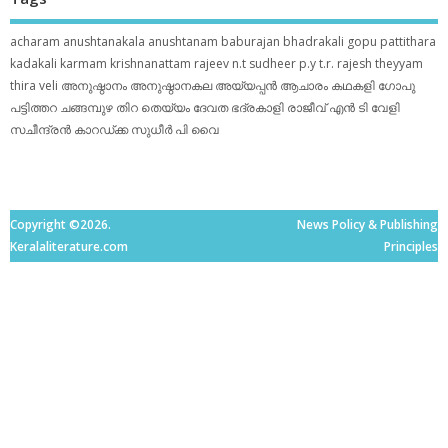
acharam
anushtanakala
anushtanam
baburajan
bhadrakali
gopu pattithara
kadakali
karmam
krishnanattam
rajeev n.t
sudheer p.y
t.r. rajesh
theyyam
thira
veli
അനുഷ്ഠാനം
അനുഷ്ഠാനകല
അയ്യപ്പന്‍
ആചാരം
കഥകളി
ഗോപു
പട്ടിത്തറ
ചങ്ങമ്പുഴ
തിറ
തെയ്യം
ദേവത
ഭദ്രകാളി
രാജീവ് എൻ ടി
വേളി
സചീന്ദ്രന്‍ കാറഡ്ക്ക
സുധീര്‍ പി വൈ
Copyright ©2026.
News Policy & Publishing
Keralaliterature.com
Principles