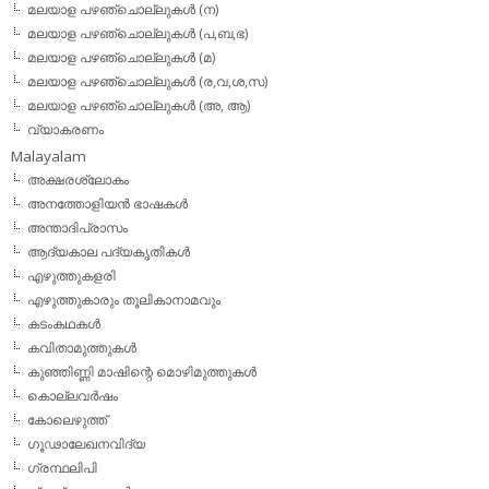
മലയാള പഴഞ്ചൊല്ലുകള്‍ (ന)
മലയാള പഴഞ്ചൊല്ലുകള്‍ (പ,ബ,ഭ)
മലയാള പഴഞ്ചൊല്ലുകള്‍ (മ)
മലയാള പഴഞ്ചൊല്ലുകള്‍ (ര,വ,ശ,സ)
മലയാള പഴഞ്ചൊല്ലുകൾ (അ, ആ)
വ്യാകരണം
Malayalam
അക്ഷരശ്ലോകം
അനത്തോളിയന്‍ ഭാഷകള്‍
അന്താദിപ്രാസം
ആദ്യകാല പദ്യകൃതികള്‍
എഴുത്തുകളരി
എഴുത്തുകാരും തൂലികാനാമവും
കടംകഥകള്‍
കവിതാമുത്തുകള്‍
കുഞ്ഞിണ്ണി മാഷിന്റെ മൊഴിമുത്തുകള്‍
കൊല്ലവര്‍ഷം
കോലെഴുത്ത്
ഗൂഢാലേഖനവിദ്യ
ഗ്രന്ഥലിപി