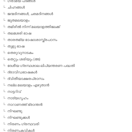
ഗ്രാമ്യ പദങ്ങള്‍
ചിഹ്നങ്ങള്‍
ജന്മദിനങ്ങള്‍, ചരമദിനങ്ങള്‍
ജൂതമലയാളം
തമിഴില്‍ നിന്ന് മലയാളത്തിലേക്ക്
തലശേരി ഭാഷ
താരതമ്യ ഭാഷാശാസ്ത്രപഠനം
തുളു ഭാഷ
തെരുവുനാടകം
തെറ്റും ശരിയും (അ)
ദേശീയ ഗ്രന്ഥശാല ലിപ്യന്തരണ പദ്ധതി
ദ്രാവിഡഭാഷകള്‍
ദ്വിതീയാക്ഷരപ്രാസം
നല്ല മലയാളം എഴുതാന്‍
നാട്ടറിവ്
നാട്യഗൃഹം
നാറാണത്ത് ഭ്രാന്തന്‍
നിഘണ്ടു
നിഘണ്ടുക്കള്‍
നിരണം ഗ്രന്ഥവരി
നിരണംകവികള്‍