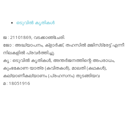
ഒടുവില്‍ കൃതികള്‍
ജ : 21101869, വടക്കാഞ്ചേരി.
ജോ : അദ്ധ്യാപനം, ക്‌ളാര്‍ക്ക്, തഹസില്‍ മജിസ്‌ട്രേട്ട് എന്നീ
നിലകളില്‍ പ്രവര്‍ത്തിച്ചു.
കൃ : ഒടുവില്‍ കൃതികള്‍, അന്തര്‍ജനത്തിന്റെ അപരാധം,
കുംഭകോണ യാത്ര (കവിതകള്‍), മാലതി (കഥകള്‍),
കല്യാണീകല്യാണം (പ്രഹസനം) തുടങ്ങിയവ
മ : 18051916