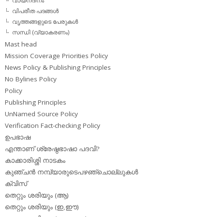
വായനദിനം
വിപരീത പദങ്ങള്‍
വൃത്തങ്ങളുടെ പേരുകള്‍
സന്ധി (വ്യാകരണം)
Mast head
Mission Coverage Priorities Policy
News Policy & Publishing Principles
No Bylines Policy
Policy
Publishing Principles
UnNamed Source Policy
Verification Fact-checking Policy
ഉപഭാഷ
എന്താണ് ശ്രേഷ്ഠഭാഷാ പദവി?
കാക്കാരിശ്ശി നാടകം
കുഞ്ചന്‍ നമ്പ്യാരുടെപഴഞ്ചൊല്ലുകള്‍
ക്വിസ്
തെറ്റും ശരിയും (ആ)
തെറ്റും ശരിയും (ഇ,ഈ)