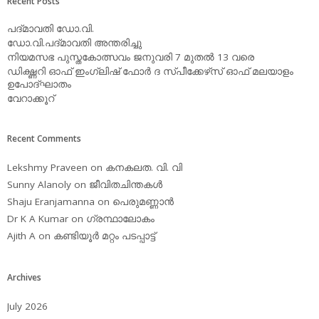
Recent Posts
പദ്മാവതി ഡോ.വി.
ഡോ.വി.പദ്മാവതി അന്തരിച്ചു
നിയമസഭ പുസ്തകോത്സവം ജനുവരി 7 മുതല്‍ 13 വരെ
ഡിക്ഷ്ണറി ഓഫ് ഇംഗ്ലിഷ് ഫോര്‍ ദ സ്പീക്കേഴ്‌സ് ഓഫ് മലയാളം
ഉപോദ്ഘാതം
വേറാക്കൂറ്
Recent Comments
Lekshmy Praveen
on
കനകലത. വി. വി
Sunny Alanoly
on
ജീവിതചിന്തകള്‍
Shaju Eranjamanna
on
പെരുമണ്ണാന്‍
Dr K A Kumar
on
ഗ്രന്ഥാലോകം
Ajith A
on
കണ്ടിയൂര്‍ മറ്റം പടപ്പാട്ട്‌
Archives
July 2026