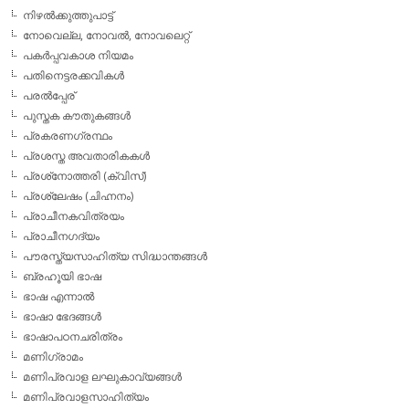
നിഴല്‍ക്കുത്തുപാട്ട്
നോവെല്ല, നോവല്‍, നോവലെറ്റ്
പകര്‍പ്പവകാശ നിയമം
പതിനെട്ടരക്കവികള്‍
പരല്‍പ്പേര്
പുസ്തക കൗതുകങ്ങള്‍
പ്രകരണഗ്രന്ഥം
പ്രശസ്ത അവതാരികകള്‍
പ്രശ്‌നോത്തരി (ക്വിസ്)
പ്രശ്ലേഷം (ചിഹ്നനം)
പ്രാചീനകവിത്രയം
പ്രാചീനഗദ്യം
പൗരസ്ത്യസാഹിത്യ സിദ്ധാന്തങ്ങള്‍
ബ്രഹൂയി ഭാഷ
ഭാഷ എന്നാല്‍
ഭാഷാ ഭേദങ്ങള്‍
ഭാഷാപഠനചരിത്രം
മണിഗ്രാമം
മണിപ്രവാള ലഘുകാവ്യങ്ങള്‍
മണിപ്രവാളസാഹിത്യം