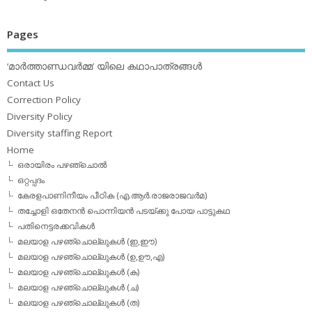
Pages
‘മാര്‍ത്താണ്ഡവര്‍മ്മ’ യിലെ കഥാപാത്രങ്ങള്‍
Contact Us
Correction Policy
Diversity Policy
Diversity staffing Report
Home
ഒരായിരം പഴഞ്ചൊല്‍
ഒറ്റപ്പദം
കേരളപാണിനീയം പീഠിക (എ.ആര്‍.രാജരാജവര്‍മ)
തച്ചോളി ഒതേനൻ പൊന്നിയൻ പടയ്‌ക്കു പോയ പാട്ടുകഥ
പതിനെട്ടരക്കവികള്‍
മലയാള പഴഞ്ചൊല്ലുകള്‍ (ഇ,ഈ)
മലയാള പഴഞ്ചൊല്ലുകള്‍ (ഉ,ഊ,എ)
മലയാള പഴഞ്ചൊല്ലുകള്‍ (ക)
മലയാള പഴഞ്ചൊല്ലുകള്‍ (ച)
മലയാള പഴഞ്ചൊല്ലുകള്‍ (ത)