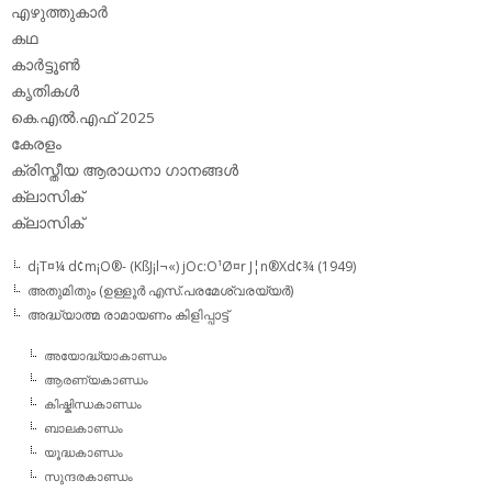
എഴുത്തുകാര്‍
കഥ
കാര്‍ട്ടൂണ്‍
കൃതികള്‍
കെ.എല്‍.എഫ് 2025
കേരളം
ക്രിസ്തീയ ആരാധനാ ഗാനങ്ങള്‍
ക്ലാസിക്‌
ക്ലാസിക്
d¡T¤¼ d¢m¡O®- (KßJ¡l¬«) jOc:O¹Ø¤r J¦n®Xd¢¾ (1949)
അതുമിതും (ഉള്ളൂര്‍ എസ്.പരമേശ്വരയ്യര്‍)
അദ്ധ്യാത്മ രാമായണം കിളിപ്പാട്ട്‌
അയോദ്ധ്യാകാണ്ഡം
ആരണ്യകാണ്ഡം
കിഷ്കിന്ധകാണ്ഡം
ബാലകാണ്ഡം
യൂദ്ധകാണ്ഡം
സുന്ദരകാണ്ഡം