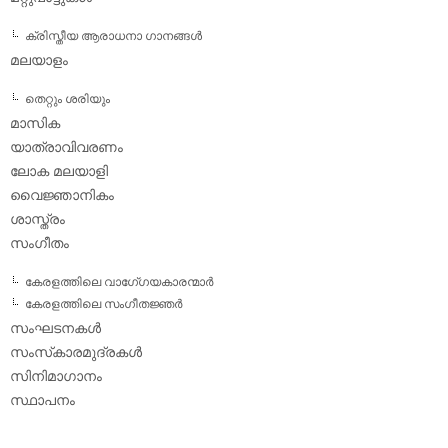
ക്രിസ്തീയ ആരാധനാ ഗാനങ്ങള്‍
മലയാളം
തെറ്റും ശരിയും
മാസിക
യാത്രാവിവരണം
ലോക മലയാളി
വൈജ്ഞാനികം
ശാസ്ത്രം
സംഗീതം
കേരളത്തിലെ വാഗേ്ഗയകാരന്മാര്‍
കേരളത്തിലെ സംഗീതജ്ഞര്‍
സംഘടനകള്‍
സംസ്‌കാരമുദ്രകള്‍
സിനിമാഗാനം
സ്ഥാപനം