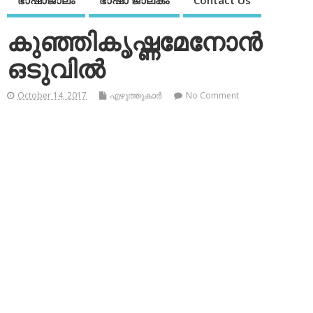
ഭാഷാജാലം
ഭാഷാ ജാലകം
Contact Us
കുഞ്ഞികൃഷ്ണമേനോന്‍
ഒടുവില്‍
October 14, 2017
എഴുത്തുകാര്‍
No Comment