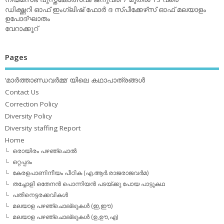
ഡിക്ഷ്ണറി ഓഫ് ഇംഗ്ലിഷ് ഫോര്‍ ദ സ്പീക്കേഴ്‌സ് ഓഫ് മലയാളം
ഉപോദ്ഘാതം
വേറാക്കൂറ്
Pages
‘മാര്‍ത്താണ്ഡവര്‍മ്മ’ യിലെ കഥാപാത്രങ്ങള്‍
Contact Us
Correction Policy
Diversity Policy
Diversity staffing Report
Home
ഒരായിരം പഴഞ്ചൊല്‍
ഒറ്റപ്പദം
കേരളപാണിനീയം പീഠിക (എ.ആര്‍.രാജരാജവര്‍മ)
തച്ചോളി ഒതേനൻ പൊന്നിയൻ പടയ്‌ക്കു പോയ പാട്ടുകഥ
പതിനെട്ടരക്കവികള്‍
മലയാള പഴഞ്ചൊല്ലുകള്‍ (ഇ,ഈ)
മലയാള പഴഞ്ചൊല്ലുകള്‍ (ഉ,ഊ,എ)