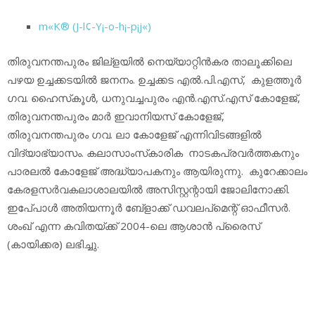
m«K® (J-l¢-Y¡-o-h¡-p¡j«)
തിരുവനന്തപുരം ജില്‌ളയില്‍ നെയ്യാറ്റിന്‍കര താലൂക്കിലെ
പഴയ ഉച്ചക്കടയില്‍ ജനനം. ഉച്ചക്കട എല്‍.പി.എസ്, കുളത്തൂര്‍
ഗവ. ഹൈസ്‌കൂള്‍, ധനുവച്ചപുരം എന്‍.എസ്.എസ് കോളേജ്,
തിരുവനന്തപുരം മാര്‍ ഇവാനിയസ് കോളേജ്,
തിരുവനന്തപുരം ഗവ. ലാ കോളേജ് എന്നിവിടങ്ങളില്‍
വിദ്യാഭ്യാസം. കലാസാംസ്‌കാരിക നാടകപ്രവര്‍ത്തകനും
പാരലല്‍ കോളേജ് അദ്ധ്യാപകനും ആയിരുന്നു. കുറേക്കാലം
കേരളസര്‍വകലാശാലയില്‍ അസിസ്റ്റന്റായി ജോലിനോക്കി.
ഇപേ്പാള്‍ അതിയന്നൂര്‍ ബേ്‌ളാക്ക് ഡവലപ്‌മെന്റ് ഓഫീസര്‍.
ശംഖ് എന്ന കവിതയ്ക്ക് 2004-ലെ ആശാന്‍ പ്രൈസ്
(കായിക്കര) ലഭിച്ചു.