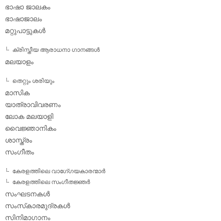
ഭാഷാ ജാലകം
ഭാഷാജാലം
മറ്റുപാട്ടുകള്‍
ക്രിസ്തീയ ആരാധനാ ഗാനങ്ങള്‍
മലയാളം
തെറ്റും ശരിയും
മാസിക
യാത്രാവിവരണം
ലോക മലയാളി
വൈജ്ഞാനികം
ശാസ്ത്രം
സംഗീതം
കേരളത്തിലെ വാഗേ്ഗയകാരന്മാര്‍
കേരളത്തിലെ സംഗീതജ്ഞര്‍
സംഘടനകള്‍
സംസ്‌കാരമുദ്രകള്‍
സിനിമാഗാനം