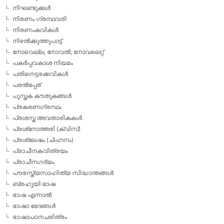
നിഘണ്ടുക്കള്‍
നിരണം ഗ്രന്ഥവരി
നിരണംകവികള്‍
നിഴല്‍ക്കുത്തുപാട്ട്
നോവെല്ല, നോവല്‍, നോവലെറ്റ്
പകര്‍പ്പവകാശ നിയമം
പതിനെട്ടരക്കവികള്‍
പരല്‍പ്പേര്
പുസ്തക കൗതുകങ്ങള്‍
പ്രകരണഗ്രന്ഥം
പ്രശസ്ത അവതാരികകള്‍
പ്രശ്‌നോത്തരി (ക്വിസ്)
പ്രശ്ലേഷം (ചിഹ്നനം)
പ്രാചീനകവിത്രയം
പ്രാചീനഗദ്യം
പൗരസ്ത്യസാഹിത്യ സിദ്ധാന്തങ്ങള്‍
ബ്രഹൂയി ഭാഷ
ഭാഷ എന്നാല്‍
ഭാഷാ ഭേദങ്ങള്‍
ഭാഷാപഠനചരിത്രം