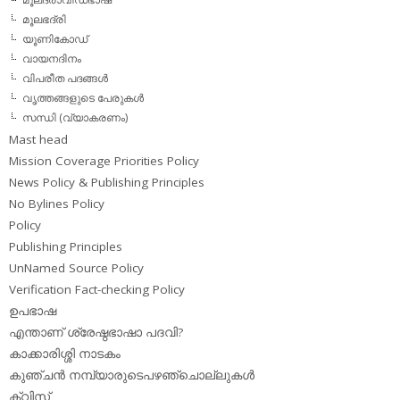
മൂലഭദ്രി
യൂണികോഡ്
വായനദിനം
വിപരീത പദങ്ങള്‍
വൃത്തങ്ങളുടെ പേരുകള്‍
സന്ധി (വ്യാകരണം)
Mast head
Mission Coverage Priorities Policy
News Policy & Publishing Principles
No Bylines Policy
Policy
Publishing Principles
UnNamed Source Policy
Verification Fact-checking Policy
ഉപഭാഷ
എന്താണ് ശ്രേഷ്ഠഭാഷാ പദവി?
കാക്കാരിശ്ശി നാടകം
കുഞ്ചന്‍ നമ്പ്യാരുടെപഴഞ്ചൊല്ലുകള്‍
ക്വിസ്