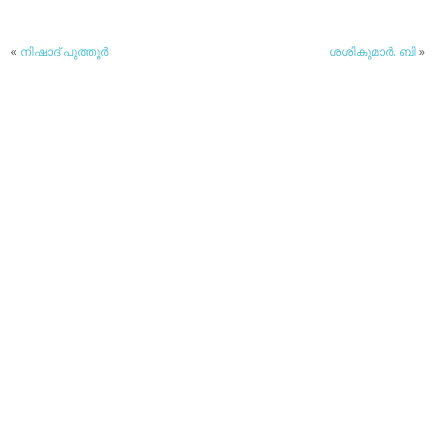
«
നിഷാദ് പുത്തൂര്‍
ശശികുമാര്‍. ബി
»