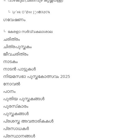
വാഴക്കുല (ചങ്ങമ്പുഴ കൃഷ്ണപിള്ള)
l¡r´¤k O¹Ø¤r J¦n®Xd¢¾
ഗവേഷണം
കേരളാ സര്‍വ്വകലാശാല
ചരിത്രം
ചിത്രപുസ്തകം
ജീവചരിത്രം
നാടകം
നാടന്‍ പാട്ടുകള്‍
നിയമസഭാ പുസ്തകോത്സവം 2025
നോവല്‍
പഠനം
പുതിയ പുസ്തകങ്ങള്‍
പുരസ്‌കാരം
പുസ്തകങ്ങള്‍
പ്രശസ്ത അവതാരികകള്‍
പ്രസാധകര്‍
പ്രസ്ഥാനങ്ങള്‍