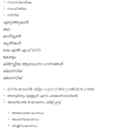
സാംസ്‌കാരികം
സാഹിത്യം
സിനിമ
എഴുത്തുകാര്‍
കഥ
കാര്‍ട്ടൂണ്‍
കൃതികള്‍
കെ.എല്‍.എഫ് 2025
കേരളം
ക്രിസ്തീയ ആരാധനാ ഗാനങ്ങള്‍
ക്ലാസിക്‌
ക്ലാസിക്
d¡T¤¼ d¢m¡O®- (KßJ¡l¬«) jOc:O¹Ø¤r J¦n®Xd¢¾ (1949)
അതുമിതും (ഉള്ളൂര്‍ എസ്.പരമേശ്വരയ്യര്‍)
അദ്ധ്യാത്മ രാമായണം കിളിപ്പാട്ട്‌
അയോദ്ധ്യാകാണ്ഡം
ആരണ്യകാണ്ഡം
കിഷ്കിന്ധകാണ്ഡം