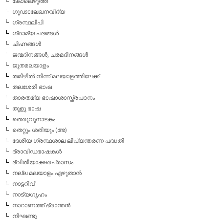
കോലെഴുത്ത്
ഗൂഢാലേഖനവിദ്യ
ഗ്രന്ഥലിപി
ഗ്രാമ്യ പദങ്ങള്‍
ചിഹ്നങ്ങള്‍
ജന്മദിനങ്ങള്‍, ചരമദിനങ്ങള്‍
ജൂതമലയാളം
തമിഴില്‍ നിന്ന് മലയാളത്തിലേക്ക്
തലശേരി ഭാഷ
താരതമ്യ ഭാഷാശാസ്ത്രപഠനം
തുളു ഭാഷ
തെരുവുനാടകം
തെറ്റും ശരിയും (അ)
ദേശീയ ഗ്രന്ഥശാല ലിപ്യന്തരണ പദ്ധതി
ദ്രാവിഡഭാഷകള്‍
ദ്വിതീയാക്ഷരപ്രാസം
നല്ല മലയാളം എഴുതാന്‍
നാട്ടറിവ്
നാട്യഗൃഹം
നാറാണത്ത് ഭ്രാന്തന്‍
നിഘണ്ടു