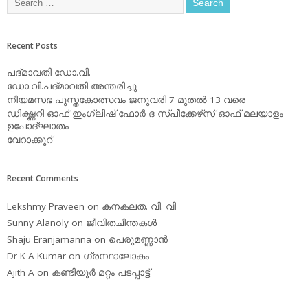
Recent Posts
പദ്മാവതി ഡോ.വി.
ഡോ.വി.പദ്മാവതി അന്തരിച്ചു
നിയമസഭ പുസ്തകോത്സവം ജനുവരി 7 മുതല്‍ 13 വരെ
ഡിക്ഷ്ണറി ഓഫ് ഇംഗ്ലിഷ് ഫോര്‍ ദ സ്പീക്കേഴ്‌സ് ഓഫ് മലയാളം
ഉപോദ്ഘാതം
വേറാക്കൂറ്
Recent Comments
Lekshmy Praveen
on
കനകലത. വി. വി
Sunny Alanoly
on
ജീവിതചിന്തകള്‍
Shaju Eranjamanna
on
പെരുമണ്ണാന്‍
Dr K A Kumar
on
ഗ്രന്ഥാലോകം
Ajith A
on
കണ്ടിയൂര്‍ മറ്റം പടപ്പാട്ട്‌