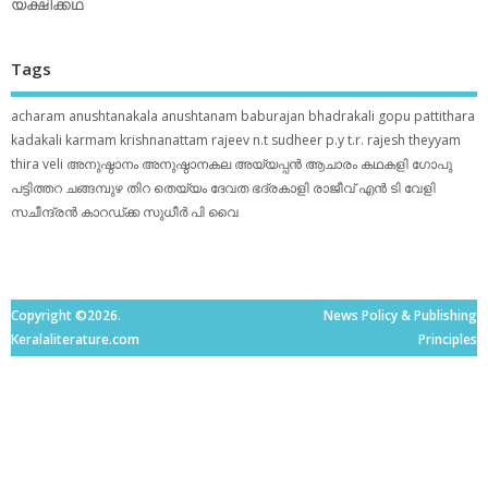
യക്ഷിക്കഥ
Tags
acharam
anushtanakala
anushtanam
baburajan
bhadrakali
gopu pattithara
kadakali
karmam
krishnanattam
rajeev n.t
sudheer p.y
t.r. rajesh
theyyam
thira
veli
അനുഷ്ഠാനം
അനുഷ്ഠാനകല
അയ്യപ്പന്‍
ആചാരം
കഥകളി
ഗോപു
പട്ടിത്തറ
ചങ്ങമ്പുഴ
തിറ
തെയ്യം
ദേവത
ഭദ്രകാളി
രാജീവ് എൻ ടി
വേളി
സചീന്ദ്രന്‍ കാറഡ്ക്ക
സുധീര്‍ പി വൈ
Copyright ©2026.
News Policy & Publishing
Keralaliterature.com
Principles