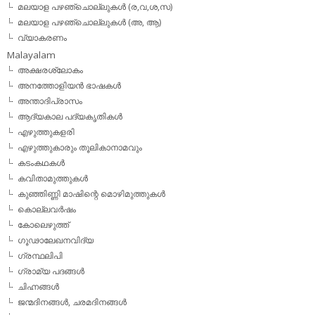
മലയാള പഴഞ്ചൊല്ലുകള്‍ (ര,വ,ശ,സ)
മലയാള പഴഞ്ചൊല്ലുകൾ (അ, ആ)
വ്യാകരണം
Malayalam
അക്ഷരശ്ലോകം
അനത്തോളിയന്‍ ഭാഷകള്‍
അന്താദിപ്രാസം
ആദ്യകാല പദ്യകൃതികള്‍
എഴുത്തുകളരി
എഴുത്തുകാരും തൂലികാനാമവും
കടംകഥകള്‍
കവിതാമുത്തുകള്‍
കുഞ്ഞിണ്ണി മാഷിന്റെ മൊഴിമുത്തുകള്‍
കൊല്ലവര്‍ഷം
കോലെഴുത്ത്
ഗൂഢാലേഖനവിദ്യ
ഗ്രന്ഥലിപി
ഗ്രാമ്യ പദങ്ങള്‍
ചിഹ്നങ്ങള്‍
ജന്മദിനങ്ങള്‍, ചരമദിനങ്ങള്‍