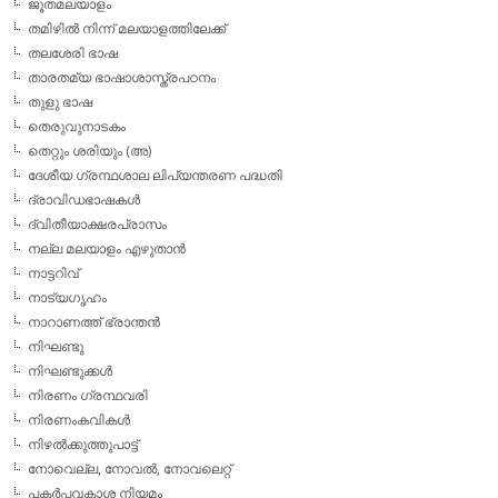
ജൂതമലയാളം
തമിഴില്‍ നിന്ന് മലയാളത്തിലേക്ക്
തലശേരി ഭാഷ
താരതമ്യ ഭാഷാശാസ്ത്രപഠനം
തുളു ഭാഷ
തെരുവുനാടകം
തെറ്റും ശരിയും (അ)
ദേശീയ ഗ്രന്ഥശാല ലിപ്യന്തരണ പദ്ധതി
ദ്രാവിഡഭാഷകള്‍
ദ്വിതീയാക്ഷരപ്രാസം
നല്ല മലയാളം എഴുതാന്‍
നാട്ടറിവ്
നാട്യഗൃഹം
നാറാണത്ത് ഭ്രാന്തന്‍
നിഘണ്ടു
നിഘണ്ടുക്കള്‍
നിരണം ഗ്രന്ഥവരി
നിരണംകവികള്‍
നിഴല്‍ക്കുത്തുപാട്ട്
നോവെല്ല, നോവല്‍, നോവലെറ്റ്
പകര്‍പ്പവകാശ നിയമം