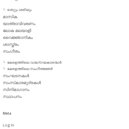
തെറ്റും ശരിയും
മാസിക
യാത്രാവിവരണം
ലോക മലയാളി
വൈജ്ഞാനികം
ശാസ്ത്രം
സംഗീതം
കേരളത്തിലെ വാഗേ്ഗയകാരന്മാര്‍
കേരളത്തിലെ സംഗീതജ്ഞര്‍
സംഘടനകള്‍
സംസ്‌കാരമുദ്രകള്‍
സിനിമാഗാനം
സ്ഥാപനം
Meta
Log in