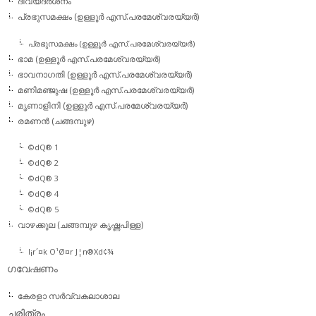
ദിവ്യദര്‍ശനം
പ്രഭുസമക്ഷം (ഉള്ളൂര്‍ എസ്.പരമേശ്വരയ്യര്‍)
പ്രഭുസമക്ഷം (ഉള്ളൂര്‍ എസ്.പരമേശ്വരയ്യര്‍)
ഭാമ (ഉള്ളൂര്‍ എസ്.പരമേശ്വരയ്യര്‍)
ഭാവനാഗതി (ഉള്ളൂര്‍ എസ്.പരമേശ്വരയ്യര്‍)
മണിമഞ്ജുഷ (ഉള്ളൂര്‍ എസ്.പരമേശ്വരയ്യര്‍)
മൃണാളിനി (ഉള്ളൂര്‍ എസ്.പരമേശ്വരയ്യര്‍)
രമണന്‍ (ചങ്ങമ്പുഴ)
©dQ® 1
©dQ® 2
©dQ® 3
©dQ® 4
©dQ® 5
വാഴക്കുല (ചങ്ങമ്പുഴ കൃഷ്ണപിള്ള)
l¡r´¤k O¹Ø¤r J¦n®Xd¢¾
ഗവേഷണം
കേരളാ സര്‍വ്വകലാശാല
ചരിത്രം