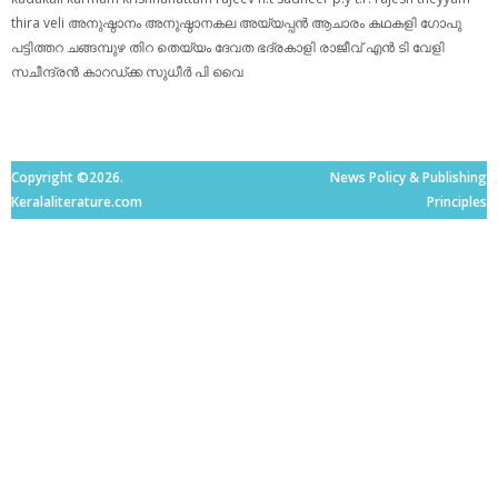
thira
veli
അനുഷ്ഠാനം
അനുഷ്ഠാനകല
അയ്യപ്പന്‍
ആചാരം
കഥകളി
ഗോപു
പട്ടിത്തറ
ചങ്ങമ്പുഴ
തിറ
തെയ്യം
ദേവത
ഭദ്രകാളി
രാജീവ് എൻ ടി
വേളി
സചീന്ദ്രന്‍ കാറഡ്ക്ക
സുധീര്‍ പി വൈ
Copyright ©2026.
News Policy & Publishing
Keralaliterature.com
Principles