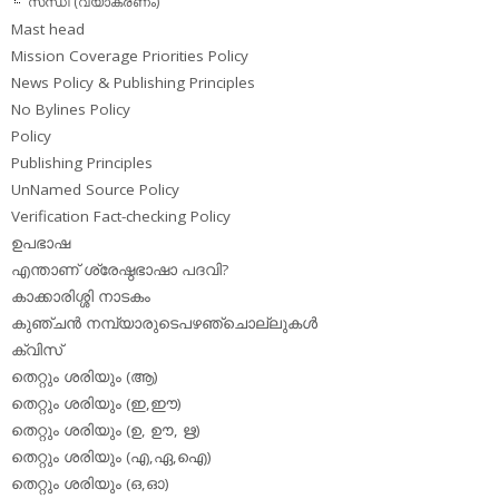
സന്ധി (വ്യാകരണം)
Mast head
Mission Coverage Priorities Policy
News Policy & Publishing Principles
No Bylines Policy
Policy
Publishing Principles
UnNamed Source Policy
Verification Fact-checking Policy
ഉപഭാഷ
എന്താണ് ശ്രേഷ്ഠഭാഷാ പദവി?
കാക്കാരിശ്ശി നാടകം
കുഞ്ചന്‍ നമ്പ്യാരുടെപഴഞ്ചൊല്ലുകള്‍
ക്വിസ്
തെറ്റും ശരിയും (ആ)
തെറ്റും ശരിയും (ഇ,ഈ)
തെറ്റും ശരിയും (ഉ, ഊ, ഋ)
തെറ്റും ശരിയും (എ,ഏ,ഐ)
തെറ്റും ശരിയും (ഒ,ഓ)