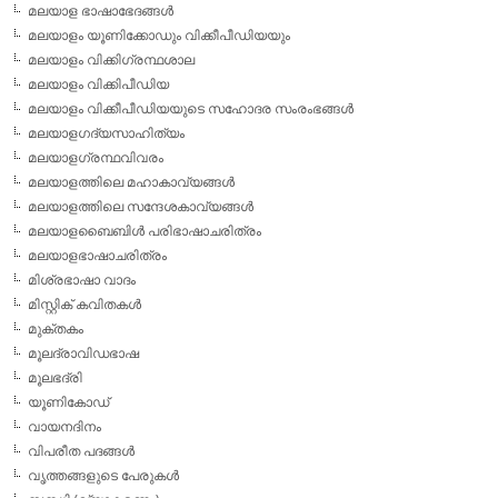
മലയാള ഭാഷാഭേദങ്ങള്‍
മലയാളം യൂണിക്കോഡും വിക്കീപീഡിയയും
മലയാളം വിക്കിഗ്രന്ഥശാല
മലയാളം വിക്കിപീഡിയ
മലയാളം വിക്കീപീഡിയയുടെ സഹോദര സംരംഭങ്ങള്‍
മലയാളഗദ്യസാഹിത്യം
മലയാളഗ്രന്ഥവിവരം
മലയാളത്തിലെ മഹാകാവ്യങ്ങള്‍
മലയാളത്തിലെ സന്ദേശകാവ്യങ്ങള്‍
മലയാളബൈബിള്‍ പരിഭാഷാചരിത്രം
മലയാളഭാഷാചരിത്രം
മിശ്രഭാഷാ വാദം
മിസ്റ്റിക് കവിതകള്‍
മുക്തകം
മൂലദ്രാവിഡഭാഷ
മൂലഭദ്രി
യൂണികോഡ്
വായനദിനം
വിപരീത പദങ്ങള്‍
വൃത്തങ്ങളുടെ പേരുകള്‍