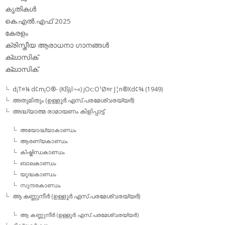
കൃതികള്‍
കെ.എല്‍.എഫ് 2025
കേരളം
ക്രിസ്തീയ ആരാധനാ ഗാനങ്ങള്‍
ക്ലാസിക്‌
ക്ലാസിക്
d¡T¤¼ d¢m¡O®- (KßJ¡l¬«) jOc:O¹Ø¤r J¦n®Xd¢¾ (1949)
അതുമിതും (ഉള്ളൂര്‍ എസ്.പരമേശ്വരയ്യര്‍)
അദ്ധ്യാത്മ രാമായണം കിളിപ്പാട്ട്‌
അയോദ്ധ്യാകാണ്ഡം
ആരണ്യകാണ്ഡം
കിഷ്കിന്ധകാണ്ഡം
ബാലകാണ്ഡം
യൂദ്ധകാണ്ഡം
സുന്ദരകാണ്ഡം
ആ കണ്ണുനീര്‍ (ഉള്ളൂര്‍ എസ്.പരമേശ്വരയ്യര്‍)
ആ കണ്ണുനീര്‍ (ഉള്ളൂര്‍ എസ്.പരമേശ്വരയ്യര്‍)