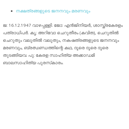
നക്ഷത്രങ്ങളുടെ ജനനവും മരണവും
ജ: 16.12.1947 വാഴപ്പള്ളി. ജോ: എന്‍ജിനിയര്‍, ശാസ്ത്രകേരളം
പത്രാധിപര്‍. കൃ: അറിവോ ചെറുതീരം (കവിത), ചെറുതില്‍
ചെറുതും വലുതില്‍ വലുതും, നകഷത്രങ്ങളുടെ ജനനവും
മരണവും, ബ്രഝണ്ഡത്തിന്റെ കഥ, ദൂരെ ദൂരെ ദൂരെ
തുടങ്ങിയവ. പു: കേരള സാഹിത്യ അക്കാഡമി
ബാലസാഹിത്യ പുരസ്‌കാരം.