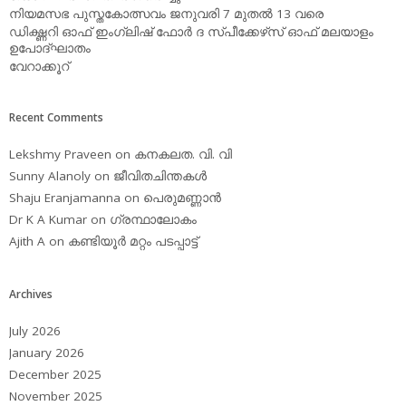
നിയമസഭ പുസ്തകോത്സവം ജനുവരി 7 മുതല്‍ 13 വരെ
ഡിക്ഷ്ണറി ഓഫ് ഇംഗ്ലിഷ് ഫോര്‍ ദ സ്പീക്കേഴ്‌സ് ഓഫ് മലയാളം
ഉപോദ്ഘാതം
വേറാക്കൂറ്
Recent Comments
Lekshmy Praveen
on
കനകലത. വി. വി
Sunny Alanoly
on
ജീവിതചിന്തകള്‍
Shaju Eranjamanna
on
പെരുമണ്ണാന്‍
Dr K A Kumar
on
ഗ്രന്ഥാലോകം
Ajith A
on
കണ്ടിയൂര്‍ മറ്റം പടപ്പാട്ട്‌
Archives
July 2026
January 2026
December 2025
November 2025