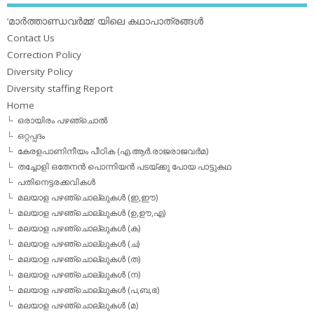
‘മാര്‍ത്താണ്ഡവര്‍മ്മ’ യിലെ കഥാപാത്രങ്ങള്‍
Contact Us
Correction Policy
Diversity Policy
Diversity staffing Report
Home
ഒരായിരം പഴഞ്ചൊല്‍
ഒറ്റപ്പദം
കേരളപാണിനീയം പീഠിക (എ.ആര്‍.രാജരാജവര്‍മ)
തച്ചോളി ഒതേനൻ പൊന്നിയൻ പടയ്‌ക്കു പോയ പാട്ടുകഥ
പതിനെട്ടരക്കവികള്‍
മലയാള പഴഞ്ചൊല്ലുകള്‍ (ഇ,ഈ)
മലയാള പഴഞ്ചൊല്ലുകള്‍ (ഉ,ഊ,എ)
മലയാള പഴഞ്ചൊല്ലുകള്‍ (ക)
മലയാള പഴഞ്ചൊല്ലുകള്‍ (ച)
മലയാള പഴഞ്ചൊല്ലുകള്‍ (ത)
മലയാള പഴഞ്ചൊല്ലുകള്‍ (ന)
മലയാള പഴഞ്ചൊല്ലുകള്‍ (പ,ബ,ഭ)
മലയാള പഴഞ്ചൊല്ലുകള്‍ (മ)