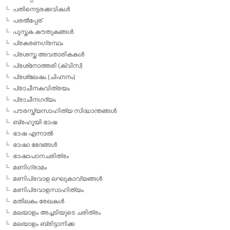
പതിനെട്ടരക്കവികള്‍
പരല്‍പ്പേര്
പുസ്തക കൗതുകങ്ങള്‍
പ്രകരണഗ്രന്ഥം
പ്രശസ്ത അവതാരികകള്‍
പ്രശ്‌നോത്തരി (ക്വിസ്)
പ്രശ്ലേഷം (ചിഹ്നനം)
പ്രാചീനകവിത്രയം
പ്രാചീനഗദ്യം
പൗരസ്ത്യസാഹിത്യ സിദ്ധാന്തങ്ങള്‍
ബ്രഹൂയി ഭാഷ
ഭാഷ എന്നാല്‍
ഭാഷാ ഭേദങ്ങള്‍
ഭാഷാപഠനചരിത്രം
മണിഗ്രാമം
മണിപ്രവാള ലഘുകാവ്യങ്ങള്‍
മണിപ്രവാളസാഹിത്യം
മതിലകം രേഖകള്‍
മലയാളം അച്ചടിയുടെ ചരിത്രം
മലയാളം ബ്രിട്ടാനിക്ക