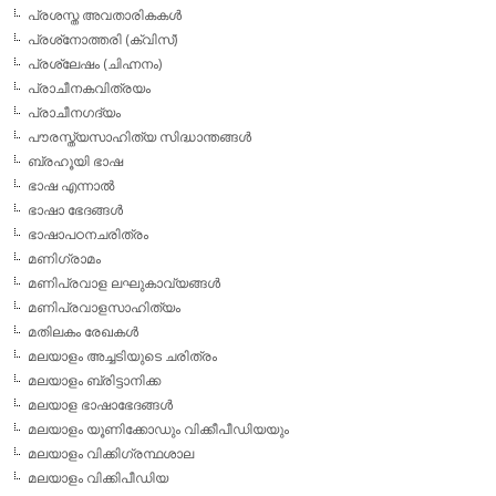
പ്രശസ്ത അവതാരികകള്‍
പ്രശ്‌നോത്തരി (ക്വിസ്)
പ്രശ്ലേഷം (ചിഹ്നനം)
പ്രാചീനകവിത്രയം
പ്രാചീനഗദ്യം
പൗരസ്ത്യസാഹിത്യ സിദ്ധാന്തങ്ങള്‍
ബ്രഹൂയി ഭാഷ
ഭാഷ എന്നാല്‍
ഭാഷാ ഭേദങ്ങള്‍
ഭാഷാപഠനചരിത്രം
മണിഗ്രാമം
മണിപ്രവാള ലഘുകാവ്യങ്ങള്‍
മണിപ്രവാളസാഹിത്യം
മതിലകം രേഖകള്‍
മലയാളം അച്ചടിയുടെ ചരിത്രം
മലയാളം ബ്രിട്ടാനിക്ക
മലയാള ഭാഷാഭേദങ്ങള്‍
മലയാളം യൂണിക്കോഡും വിക്കീപീഡിയയും
മലയാളം വിക്കിഗ്രന്ഥശാല
മലയാളം വിക്കിപീഡിയ