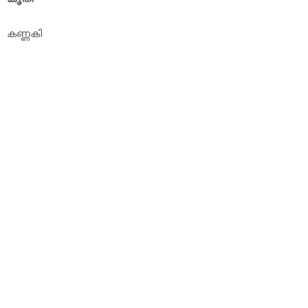
കണ്ണകി