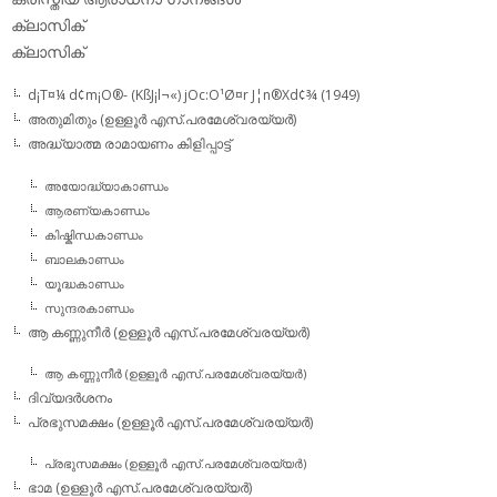
ക്ലാസിക്‌
ക്ലാസിക്
d¡T¤¼ d¢m¡O®- (KßJ¡l¬«) jOc:O¹Ø¤r J¦n®Xd¢¾ (1949)
അതുമിതും (ഉള്ളൂര്‍ എസ്.പരമേശ്വരയ്യര്‍)
അദ്ധ്യാത്മ രാമായണം കിളിപ്പാട്ട്‌
അയോദ്ധ്യാകാണ്ഡം
ആരണ്യകാണ്ഡം
കിഷ്കിന്ധകാണ്ഡം
ബാലകാണ്ഡം
യൂദ്ധകാണ്ഡം
സുന്ദരകാണ്ഡം
ആ കണ്ണുനീര്‍ (ഉള്ളൂര്‍ എസ്.പരമേശ്വരയ്യര്‍)
ആ കണ്ണുനീര്‍ (ഉള്ളൂര്‍ എസ്.പരമേശ്വരയ്യര്‍)
ദിവ്യദര്‍ശനം
പ്രഭുസമക്ഷം (ഉള്ളൂര്‍ എസ്.പരമേശ്വരയ്യര്‍)
പ്രഭുസമക്ഷം (ഉള്ളൂര്‍ എസ്.പരമേശ്വരയ്യര്‍)
ഭാമ (ഉള്ളൂര്‍ എസ്.പരമേശ്വരയ്യര്‍)