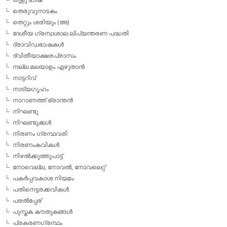
തെരുവുനാടകം
തെറ്റും ശരിയും (അ)
ദേശീയ ഗ്രന്ഥശാല ലിപ്യന്തരണ പദ്ധതി
ദ്രാവിഡഭാഷകള്‍
ദ്വിതീയാക്ഷരപ്രാസം
നല്ല മലയാളം എഴുതാന്‍
നാട്ടറിവ്
നാട്യഗൃഹം
നാറാണത്ത് ഭ്രാന്തന്‍
നിഘണ്ടു
നിഘണ്ടുക്കള്‍
നിരണം ഗ്രന്ഥവരി
നിരണംകവികള്‍
നിഴല്‍ക്കുത്തുപാട്ട്
നോവെല്ല, നോവല്‍, നോവലെറ്റ്
പകര്‍പ്പവകാശ നിയമം
പതിനെട്ടരക്കവികള്‍
പരല്‍പ്പേര്
പുസ്തക കൗതുകങ്ങള്‍
പ്രകരണഗ്രന്ഥം