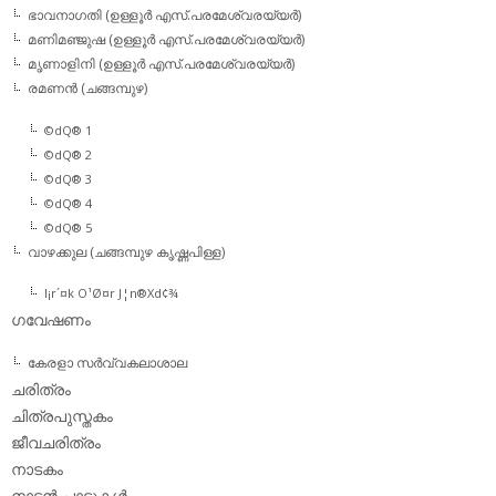
ഭാവനാഗതി (ഉള്ളൂര്‍ എസ്.പരമേശ്വരയ്യര്‍)
മണിമഞ്ജുഷ (ഉള്ളൂര്‍ എസ്.പരമേശ്വരയ്യര്‍)
മൃണാളിനി (ഉള്ളൂര്‍ എസ്.പരമേശ്വരയ്യര്‍)
രമണന്‍ (ചങ്ങമ്പുഴ)
©dQ® 1
©dQ® 2
©dQ® 3
©dQ® 4
©dQ® 5
വാഴക്കുല (ചങ്ങമ്പുഴ കൃഷ്ണപിള്ള)
l¡r´¤k O¹Ø¤r J¦n®Xd¢¾
ഗവേഷണം
കേരളാ സര്‍വ്വകലാശാല
ചരിത്രം
ചിത്രപുസ്തകം
ജീവചരിത്രം
നാടകം