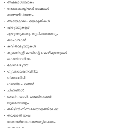
അക്ഷരശ്ലോകം
അനത്തോളിയന്‍ ഭാഷകള്‍
അന്താദിപ്രാസം
ആദ്യകാല പദ്യകൃതികള്‍
എഴുത്തുകളരി
എഴുത്തുകാരും തൂലികാനാമവും
കടംകഥകള്‍
കവിതാമുത്തുകള്‍
കുഞ്ഞിണ്ണി മാഷിന്റെ മൊഴിമുത്തുകള്‍
കൊല്ലവര്‍ഷം
കോലെഴുത്ത്
ഗൂഢാലേഖനവിദ്യ
ഗ്രന്ഥലിപി
ഗ്രാമ്യ പദങ്ങള്‍
ചിഹ്നങ്ങള്‍
ജന്മദിനങ്ങള്‍, ചരമദിനങ്ങള്‍
ജൂതമലയാളം
തമിഴില്‍ നിന്ന് മലയാളത്തിലേക്ക്
തലശേരി ഭാഷ
താരതമ്യ ഭാഷാശാസ്ത്രപഠനം
തുളു ഭാഷ