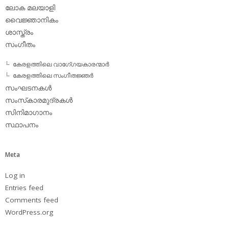
ലോക മലയാളി
വൈജ്ഞാനികം
ശാസ്ത്രം
സംഗീതം
കേരളത്തിലെ വാഗേ്ഗയകാരന്മാര്‍
കേരളത്തിലെ സംഗീതജ്ഞര്‍
സംഘടനകള്‍
സംസ്‌കാരമുദ്രകള്‍
സിനിമാഗാനം
സ്ഥാപനം
Meta
Log in
Entries feed
Comments feed
WordPress.org