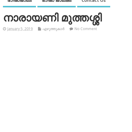
ഭാഷാജാലം
ഭാഷാ ജാലകം
Contact Us
നാരായണി മുത്തശ്ശി
January 5, 2019
എഴുത്തുകാര്‍
No Comment