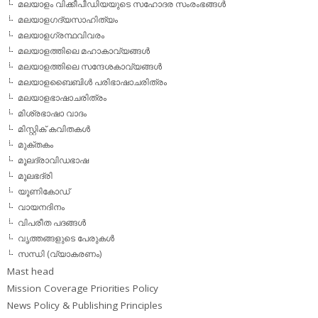
മലയാളം വിക്കീപീഡിയയുടെ സഹോദര സംരംഭങ്ങള്‍
മലയാളഗദ്യസാഹിത്യം
മലയാളഗ്രന്ഥവിവരം
മലയാളത്തിലെ മഹാകാവ്യങ്ങള്‍
മലയാളത്തിലെ സന്ദേശകാവ്യങ്ങള്‍
മലയാളബൈബിള്‍ പരിഭാഷാചരിത്രം
മലയാളഭാഷാചരിത്രം
മിശ്രഭാഷാ വാദം
മിസ്റ്റിക് കവിതകള്‍
മുക്തകം
മൂലദ്രാവിഡഭാഷ
മൂലഭദ്രി
യൂണികോഡ്
വായനദിനം
വിപരീത പദങ്ങള്‍
വൃത്തങ്ങളുടെ പേരുകള്‍
സന്ധി (വ്യാകരണം)
Mast head
Mission Coverage Priorities Policy
News Policy & Publishing Principles