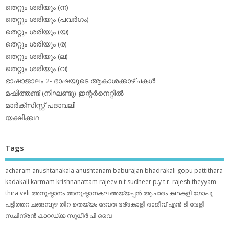
തെറ്റും ശരിയും (ന)
തെറ്റും ശരിയും (പവര്‍ഗം)
തെറ്റും ശരിയും (യ)
തെറ്റും ശരിയും (ര)
തെറ്റും ശരിയും (ല)
തെറ്റും ശരിയും (വ)
ഭാഷാജാലം 2- ഭാഷയുടെ ആകാശക്കാഴ്ചകള്‍
മഷിത്തണ്ട് (നിഘണ്ടു) ഇന്റര്‍നെറ്റില്‍
മാര്‍ക്‌സിസ്റ്റ് പദാവലി
യക്ഷിക്കഥ
Tags
acharam
anushtanakala
anushtanam
baburajan
bhadrakali
gopu pattithara
kadakali
karmam
krishnanattam
rajeev n.t
sudheer p.y
t.r. rajesh
theyyam
thira
veli
അനുഷ്ഠാനം
അനുഷ്ഠാനകല
അയ്യപ്പന്‍
ആചാരം
കഥകളി
ഗോപു
പട്ടിത്തറ
ചങ്ങമ്പുഴ
തിറ
തെയ്യം
ദേവത
ഭദ്രകാളി
രാജീവ് എൻ ടി
വേളി
സചീന്ദ്രന്‍ കാറഡ്ക്ക
സുധീര്‍ പി വൈ