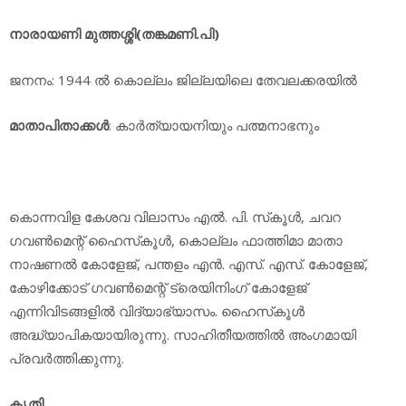
നാരായണി മുത്തശ്ശി(തങ്കമണി.പി)
ജനനം: 1944 ല്‍ കൊല്ലം ജില്ലയിലെ തേവലക്കരയില്‍
മാതാപിതാക്കള്‍
: കാര്‍ത്യായനിയും പത്മനാഭനും
കൊന്നവിള കേശവ വിലാസം എല്‍. പി. സ്‌കൂള്‍, ചവറ
ഗവണ്‍മെന്റ് ഹൈസ്‌കൂള്‍, കൊല്ലം ഫാത്തിമാ മാതാ
നാഷണല്‍ കോളേജ്, പന്തളം എന്‍. എസ്. എസ്. കോളേജ്,
കോഴിക്കോട് ഗവണ്‍മെന്റ് ട്രെയിനിംഗ് കോളേജ്
എന്നിവിടങ്ങളില്‍ വിദ്യാഭ്യാസം. ഹൈസ്‌കൂള്‍
അദ്ധ്യാപികയായിരുന്നു. സാഹിതീയത്തില്‍ അംഗമായി
പ്രവര്‍ത്തിക്കുന്നു.
കൃതി