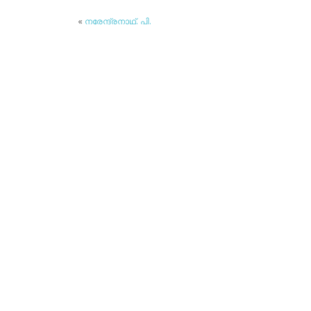
«
നരേന്ദ്രനാഥ്. പി.