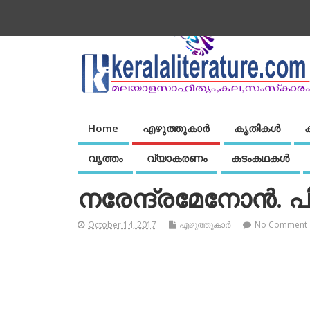
Home
എഴുത്തുകാര്‍
കൃതികൾ
വൃത്തം
വ്യാകരണം
കടംകഥകള്‍
നരേന്ദ്രമേനോന്‍. പി
October 14, 2017
എഴുത്തുകാര്‍
No Comment