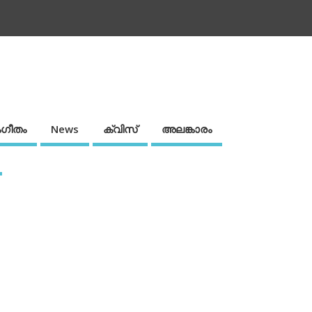
ഗീതം
News
ക്വിസ്
അലങ്കാരം