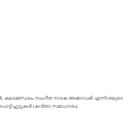
ാഷകന്‍, കലാമണ്ഡലം സംഗീത നാടക അക്കാഡമി എന്നിവയുടെ
പൊട്ടിച്ചൂട്ടുകള്‍ (കവിതാ സമാഹാരം).