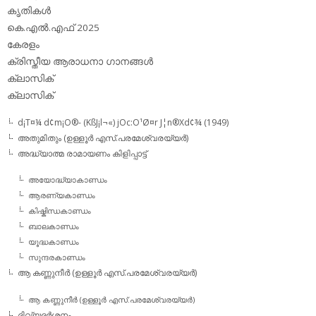
കൃതികള്‍
കെ.എല്‍.എഫ് 2025
കേരളം
ക്രിസ്തീയ ആരാധനാ ഗാനങ്ങള്‍
ക്ലാസിക്‌
ക്ലാസിക്
d¡T¤¼ d¢m¡O®- (KßJ¡l¬«) jOc:O¹Ø¤r J¦n®Xd¢¾ (1949)
അതുമിതും (ഉള്ളൂര്‍ എസ്.പരമേശ്വരയ്യര്‍)
അദ്ധ്യാത്മ രാമായണം കിളിപ്പാട്ട്‌
അയോദ്ധ്യാകാണ്ഡം
ആരണ്യകാണ്ഡം
കിഷ്കിന്ധകാണ്ഡം
ബാലകാണ്ഡം
യൂദ്ധകാണ്ഡം
സുന്ദരകാണ്ഡം
ആ കണ്ണുനീര്‍ (ഉള്ളൂര്‍ എസ്.പരമേശ്വരയ്യര്‍)
ആ കണ്ണുനീര്‍ (ഉള്ളൂര്‍ എസ്.പരമേശ്വരയ്യര്‍)
ദിവ്യദര്‍ശനം