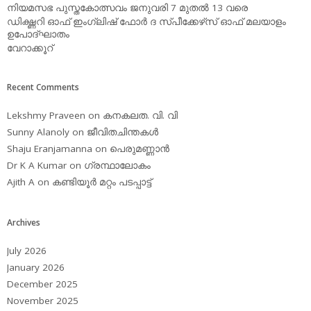
നിയമസഭ പുസ്തകോത്സവം ജനുവരി 7 മുതല്‍ 13 വരെ
ഡിക്ഷ്ണറി ഓഫ് ഇംഗ്ലിഷ് ഫോര്‍ ദ സ്പീക്കേഴ്‌സ് ഓഫ് മലയാളം
ഉപോദ്ഘാതം
വേറാക്കൂറ്
Recent Comments
Lekshmy Praveen
on
കനകലത. വി. വി
Sunny Alanoly
on
ജീവിതചിന്തകള്‍
Shaju Eranjamanna
on
പെരുമണ്ണാന്‍
Dr K A Kumar
on
ഗ്രന്ഥാലോകം
Ajith A
on
കണ്ടിയൂര്‍ മറ്റം പടപ്പാട്ട്‌
Archives
July 2026
January 2026
December 2025
November 2025