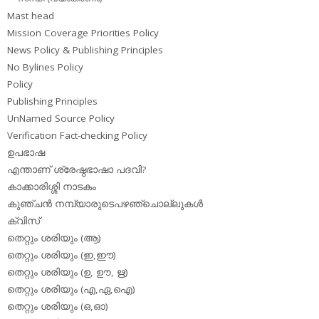
Mast head
Mission Coverage Priorities Policy
News Policy & Publishing Principles
No Bylines Policy
Policy
Publishing Principles
UnNamed Source Policy
Verification Fact-checking Policy
ഉപഭാഷ
എന്താണ് ശ്രേഷ്ഠഭാഷാ പദവി?
കാക്കാരിശ്ശി നാടകം
കുഞ്ചന്‍ നമ്പ്യാരുടെപഴഞ്ചൊല്ലുകള്‍
ക്വിസ്
തെറ്റും ശരിയും (ആ)
തെറ്റും ശരിയും (ഇ,ഈ)
തെറ്റും ശരിയും (ഉ, ഊ, ഋ)
തെറ്റും ശരിയും (എ,ഏ,ഐ)
തെറ്റും ശരിയും (ഒ,ഓ)