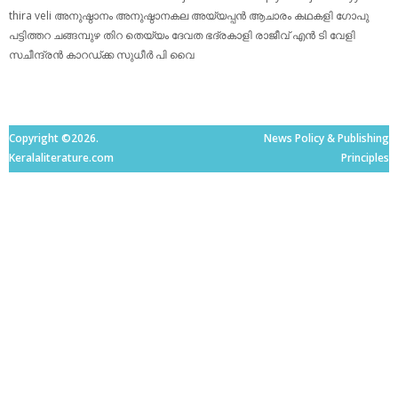
thira
veli
അനുഷ്ഠാനം
അനുഷ്ഠാനകല
അയ്യപ്പന്‍
ആചാരം
കഥകളി
ഗോപു
പട്ടിത്തറ
ചങ്ങമ്പുഴ
തിറ
തെയ്യം
ദേവത
ഭദ്രകാളി
രാജീവ് എൻ ടി
വേളി
സചീന്ദ്രന്‍ കാറഡ്ക്ക
സുധീര്‍ പി വൈ
Copyright ©2026.
News Policy & Publishing
Keralaliterature.com
Principles