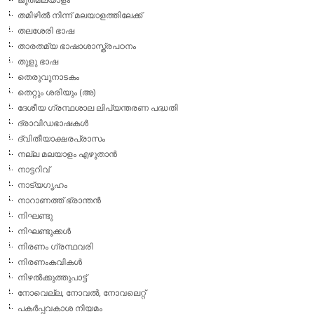
തമിഴില്‍ നിന്ന് മലയാളത്തിലേക്ക്
തലശേരി ഭാഷ
താരതമ്യ ഭാഷാശാസ്ത്രപഠനം
തുളു ഭാഷ
തെരുവുനാടകം
തെറ്റും ശരിയും (അ)
ദേശീയ ഗ്രന്ഥശാല ലിപ്യന്തരണ പദ്ധതി
ദ്രാവിഡഭാഷകള്‍
ദ്വിതീയാക്ഷരപ്രാസം
നല്ല മലയാളം എഴുതാന്‍
നാട്ടറിവ്
നാട്യഗൃഹം
നാറാണത്ത് ഭ്രാന്തന്‍
നിഘണ്ടു
നിഘണ്ടുക്കള്‍
നിരണം ഗ്രന്ഥവരി
നിരണംകവികള്‍
നിഴല്‍ക്കുത്തുപാട്ട്
നോവെല്ല, നോവല്‍, നോവലെറ്റ്
പകര്‍പ്പവകാശ നിയമം