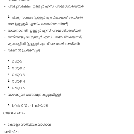
പ്രഭുസമക്ഷം (ഉള്ളൂര്‍ എസ്.പരമേശ്വരയ്യര്‍)
പ്രഭുസമക്ഷം (ഉള്ളൂര്‍ എസ്.പരമേശ്വരയ്യര്‍)
ഭാമ (ഉള്ളൂര്‍ എസ്.പരമേശ്വരയ്യര്‍)
ഭാവനാഗതി (ഉള്ളൂര്‍ എസ്.പരമേശ്വരയ്യര്‍)
മണിമഞ്ജുഷ (ഉള്ളൂര്‍ എസ്.പരമേശ്വരയ്യര്‍)
മൃണാളിനി (ഉള്ളൂര്‍ എസ്.പരമേശ്വരയ്യര്‍)
രമണന്‍ (ചങ്ങമ്പുഴ)
©dQ® 1
©dQ® 2
©dQ® 3
©dQ® 4
©dQ® 5
വാഴക്കുല (ചങ്ങമ്പുഴ കൃഷ്ണപിള്ള)
l¡r´¤k O¹Ø¤r J¦n®Xd¢¾
ഗവേഷണം
കേരളാ സര്‍വ്വകലാശാല
ചരിത്രം