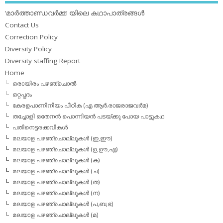
‘മാര്‍ത്താണ്ഡവര്‍മ്മ’ യിലെ കഥാപാത്രങ്ങള്‍
Contact Us
Correction Policy
Diversity Policy
Diversity staffing Report
Home
ഒരായിരം പഴഞ്ചൊല്‍
ഒറ്റപ്പദം
കേരളപാണിനീയം പീഠിക (എ.ആര്‍.രാജരാജവര്‍മ)
തച്ചോളി ഒതേനൻ പൊന്നിയൻ പടയ്‌ക്കു പോയ പാട്ടുകഥ
പതിനെട്ടരക്കവികള്‍
മലയാള പഴഞ്ചൊല്ലുകള്‍ (ഇ,ഈ)
മലയാള പഴഞ്ചൊല്ലുകള്‍ (ഉ,ഊ,എ)
മലയാള പഴഞ്ചൊല്ലുകള്‍ (ക)
മലയാള പഴഞ്ചൊല്ലുകള്‍ (ച)
മലയാള പഴഞ്ചൊല്ലുകള്‍ (ത)
മലയാള പഴഞ്ചൊല്ലുകള്‍ (ന)
മലയാള പഴഞ്ചൊല്ലുകള്‍ (പ,ബ,ഭ)
മലയാള പഴഞ്ചൊല്ലുകള്‍ (മ)