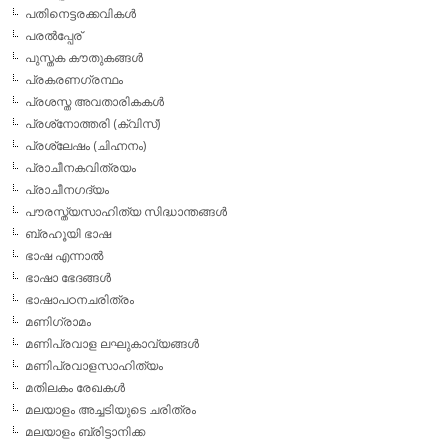
പതിനെട്ടരക്കവികള്‍
പരല്‍പ്പേര്
പുസ്തക കൗതുകങ്ങള്‍
പ്രകരണഗ്രന്ഥം
പ്രശസ്ത അവതാരികകള്‍
പ്രശ്‌നോത്തരി (ക്വിസ്)
പ്രശ്ലേഷം (ചിഹ്നനം)
പ്രാചീനകവിത്രയം
പ്രാചീനഗദ്യം
പൗരസ്ത്യസാഹിത്യ സിദ്ധാന്തങ്ങള്‍
ബ്രഹൂയി ഭാഷ
ഭാഷ എന്നാല്‍
ഭാഷാ ഭേദങ്ങള്‍
ഭാഷാപഠനചരിത്രം
മണിഗ്രാമം
മണിപ്രവാള ലഘുകാവ്യങ്ങള്‍
മണിപ്രവാളസാഹിത്യം
മതിലകം രേഖകള്‍
മലയാളം അച്ചടിയുടെ ചരിത്രം
മലയാളം ബ്രിട്ടാനിക്ക