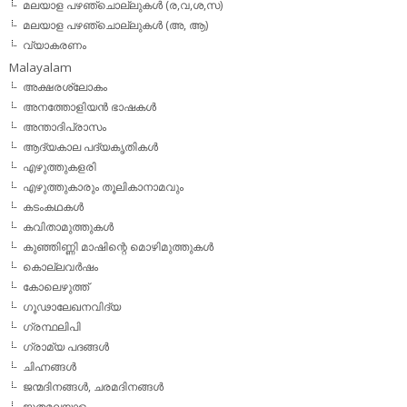
മലയാള പഴഞ്ചൊല്ലുകള്‍ (ര,വ,ശ,സ)
മലയാള പഴഞ്ചൊല്ലുകൾ (അ, ആ)
വ്യാകരണം
Malayalam
അക്ഷരശ്ലോകം
അനത്തോളിയന്‍ ഭാഷകള്‍
അന്താദിപ്രാസം
ആദ്യകാല പദ്യകൃതികള്‍
എഴുത്തുകളരി
എഴുത്തുകാരും തൂലികാനാമവും
കടംകഥകള്‍
കവിതാമുത്തുകള്‍
കുഞ്ഞിണ്ണി മാഷിന്റെ മൊഴിമുത്തുകള്‍
കൊല്ലവര്‍ഷം
കോലെഴുത്ത്
ഗൂഢാലേഖനവിദ്യ
ഗ്രന്ഥലിപി
ഗ്രാമ്യ പദങ്ങള്‍
ചിഹ്നങ്ങള്‍
ജന്മദിനങ്ങള്‍, ചരമദിനങ്ങള്‍
ജൂതമലയാളം