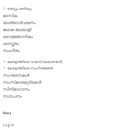
തെറ്റും ശരിയും
മാസിക
യാത്രാവിവരണം
ലോക മലയാളി
വൈജ്ഞാനികം
ശാസ്ത്രം
സംഗീതം
കേരളത്തിലെ വാഗേ്ഗയകാരന്മാര്‍
കേരളത്തിലെ സംഗീതജ്ഞര്‍
സംഘടനകള്‍
സംസ്‌കാരമുദ്രകള്‍
സിനിമാഗാനം
സ്ഥാപനം
Meta
Log in