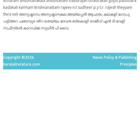
acharam
anushtanakala
anushtanam
baburajan
bhadrakali
gopu pattithara
kadakali
karmam
krishnanattam
rajeev n.t
sudheer p.y
t.r. rajesh
theyyam
thira
veli
അനുഷ്ഠാനം
അനുഷ്ഠാനകല
അയ്യപ്പന്‍
ആചാരം
കഥകളി
ഗോപു
പട്ടിത്തറ
ചങ്ങമ്പുഴ
തിറ
തെയ്യം
ദേവത
ഭദ്രകാളി
രാജീവ് എൻ ടി
വേളി
സചീന്ദ്രന്‍ കാറഡ്ക്ക
സുധീര്‍ പി വൈ
Copyright ©2026.
News Policy & Publishing
Keralaliterature.com
Principles