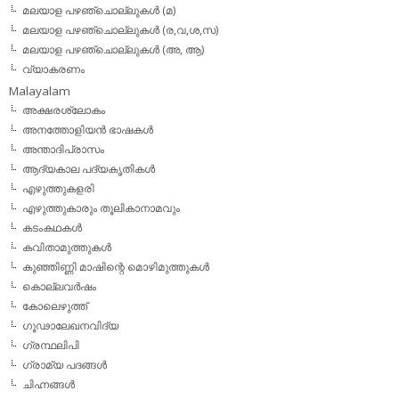
മലയാള പഴഞ്ചൊല്ലുകള്‍ (മ)
മലയാള പഴഞ്ചൊല്ലുകള്‍ (ര,വ,ശ,സ)
മലയാള പഴഞ്ചൊല്ലുകൾ (അ, ആ)
വ്യാകരണം
Malayalam
അക്ഷരശ്ലോകം
അനത്തോളിയന്‍ ഭാഷകള്‍
അന്താദിപ്രാസം
ആദ്യകാല പദ്യകൃതികള്‍
എഴുത്തുകളരി
എഴുത്തുകാരും തൂലികാനാമവും
കടംകഥകള്‍
കവിതാമുത്തുകള്‍
കുഞ്ഞിണ്ണി മാഷിന്റെ മൊഴിമുത്തുകള്‍
കൊല്ലവര്‍ഷം
കോലെഴുത്ത്
ഗൂഢാലേഖനവിദ്യ
ഗ്രന്ഥലിപി
ഗ്രാമ്യ പദങ്ങള്‍
ചിഹ്നങ്ങള്‍