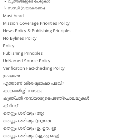
വൃത്തങ്ങളുടെ പേരുകള്‍
സന്ധി (വ്യാകരണം)
Mast head
Mission Coverage Priorities Policy
News Policy & Publishing Principles
No Bylines Policy
Policy
Publishing Principles
UnNamed Source Policy
Verification Fact-checking Policy
ഉപഭാഷ
എന്താണ് ശ്രേഷ്ഠഭാഷാ പദവി?
കാക്കാരിശ്ശി നാടകം
കുഞ്ചന്‍ നമ്പ്യാരുടെപഴഞ്ചൊല്ലുകള്‍
ക്വിസ്
തെറ്റും ശരിയും (ആ)
തെറ്റും ശരിയും (ഇ,ഈ)
തെറ്റും ശരിയും (ഉ, ഊ, ഋ)
തെറ്റും ശരിയും (എ,ഏ,ഐ)