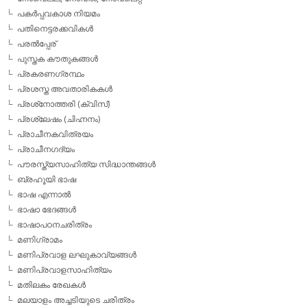
പകര്‍പ്പവകാശ നിയമം
പതിനെട്ടരക്കവികള്‍
പരല്‍പ്പേര്
പുസ്തക കൗതുകങ്ങള്‍
പ്രകരണഗ്രന്ഥം
പ്രശസ്ത അവതാരികകള്‍
പ്രശ്‌നോത്തരി (ക്വിസ്)
പ്രശ്ലേഷം (ചിഹ്നനം)
പ്രാചീനകവിത്രയം
പ്രാചീനഗദ്യം
പൗരസ്ത്യസാഹിത്യ സിദ്ധാന്തങ്ങള്‍
ബ്രഹൂയി ഭാഷ
ഭാഷ എന്നാല്‍
ഭാഷാ ഭേദങ്ങള്‍
ഭാഷാപഠനചരിത്രം
മണിഗ്രാമം
മണിപ്രവാള ലഘുകാവ്യങ്ങള്‍
മണിപ്രവാളസാഹിത്യം
മതിലകം രേഖകള്‍
മലയാളം അച്ചടിയുടെ ചരിത്രം