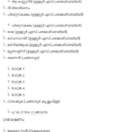
ആ കണ്ണുനീര്‍ (ഉള്ളൂര്‍ എസ്.പരമേശ്വരയ്യര്‍)
ദിവ്യദര്‍ശനം
പ്രഭുസമക്ഷം (ഉള്ളൂര്‍ എസ്.പരമേശ്വരയ്യര്‍)
പ്രഭുസമക്ഷം (ഉള്ളൂര്‍ എസ്.പരമേശ്വരയ്യര്‍)
ഭാമ (ഉള്ളൂര്‍ എസ്.പരമേശ്വരയ്യര്‍)
ഭാവനാഗതി (ഉള്ളൂര്‍ എസ്.പരമേശ്വരയ്യര്‍)
മണിമഞ്ജുഷ (ഉള്ളൂര്‍ എസ്.പരമേശ്വരയ്യര്‍)
മൃണാളിനി (ഉള്ളൂര്‍ എസ്.പരമേശ്വരയ്യര്‍)
രമണന്‍ (ചങ്ങമ്പുഴ)
©dQ® 1
©dQ® 2
©dQ® 3
©dQ® 4
©dQ® 5
വാഴക്കുല (ചങ്ങമ്പുഴ കൃഷ്ണപിള്ള)
l¡r´¤k O¹Ø¤r J¦n®Xd¢¾
ഗവേഷണം
കേരളാ സര്‍വ്വകലാശാല