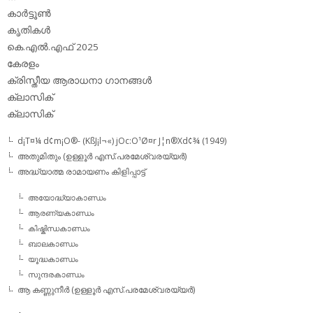
കാര്‍ട്ടൂണ്‍
കൃതികള്‍
കെ.എല്‍.എഫ് 2025
കേരളം
ക്രിസ്തീയ ആരാധനാ ഗാനങ്ങള്‍
ക്ലാസിക്‌
ക്ലാസിക്
d¡T¤¼ d¢m¡O®- (KßJ¡l¬«) jOc:O¹Ø¤r J¦n®Xd¢¾ (1949)
അതുമിതും (ഉള്ളൂര്‍ എസ്.പരമേശ്വരയ്യര്‍)
അദ്ധ്യാത്മ രാമായണം കിളിപ്പാട്ട്‌
അയോദ്ധ്യാകാണ്ഡം
ആരണ്യകാണ്ഡം
കിഷ്കിന്ധകാണ്ഡം
ബാലകാണ്ഡം
യൂദ്ധകാണ്ഡം
സുന്ദരകാണ്ഡം
ആ കണ്ണുനീര്‍ (ഉള്ളൂര്‍ എസ്.പരമേശ്വരയ്യര്‍)