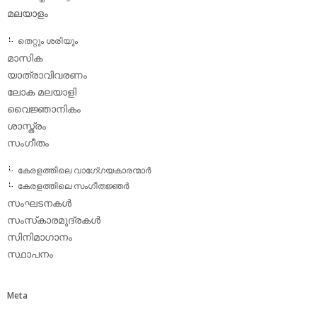
മലയാളം
തെറ്റും ശരിയും
മാസിക
യാത്രാവിവരണം
ലോക മലയാളി
വൈജ്ഞാനികം
ശാസ്ത്രം
സംഗീതം
കേരളത്തിലെ വാഗേ്ഗയകാരന്മാര്‍
കേരളത്തിലെ സംഗീതജ്ഞര്‍
സംഘടനകള്‍
സംസ്‌കാരമുദ്രകള്‍
സിനിമാഗാനം
സ്ഥാപനം
Meta