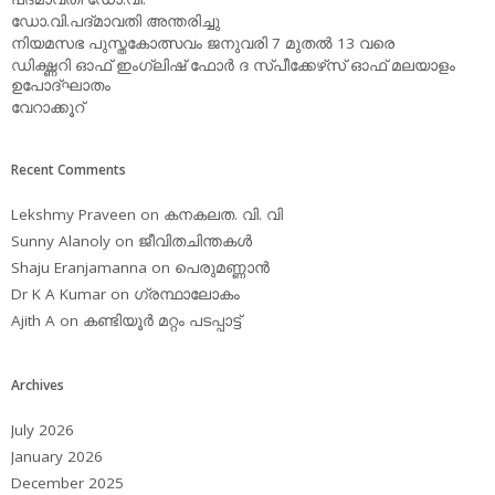
ഡോ.വി.പദ്മാവതി അന്തരിച്ചു
നിയമസഭ പുസ്തകോത്സവം ജനുവരി 7 മുതല്‍ 13 വരെ
ഡിക്ഷ്ണറി ഓഫ് ഇംഗ്ലിഷ് ഫോര്‍ ദ സ്പീക്കേഴ്‌സ് ഓഫ് മലയാളം
ഉപോദ്ഘാതം
വേറാക്കൂറ്
Recent Comments
Lekshmy Praveen
on
കനകലത. വി. വി
Sunny Alanoly
on
ജീവിതചിന്തകള്‍
Shaju Eranjamanna
on
പെരുമണ്ണാന്‍
Dr K A Kumar
on
ഗ്രന്ഥാലോകം
Ajith A
on
കണ്ടിയൂര്‍ മറ്റം പടപ്പാട്ട്‌
Archives
July 2026
January 2026
December 2025