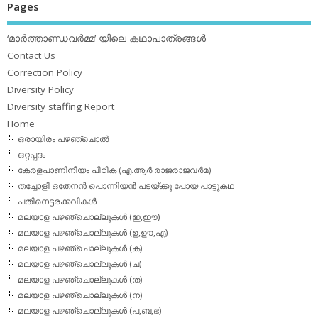
Pages
‘മാര്‍ത്താണ്ഡവര്‍മ്മ’ യിലെ കഥാപാത്രങ്ങള്‍
Contact Us
Correction Policy
Diversity Policy
Diversity staffing Report
Home
ഒരായിരം പഴഞ്ചൊല്‍
ഒറ്റപ്പദം
കേരളപാണിനീയം പീഠിക (എ.ആര്‍.രാജരാജവര്‍മ)
തച്ചോളി ഒതേനൻ പൊന്നിയൻ പടയ്‌ക്കു പോയ പാട്ടുകഥ
പതിനെട്ടരക്കവികള്‍
മലയാള പഴഞ്ചൊല്ലുകള്‍ (ഇ,ഈ)
മലയാള പഴഞ്ചൊല്ലുകള്‍ (ഉ,ഊ,എ)
മലയാള പഴഞ്ചൊല്ലുകള്‍ (ക)
മലയാള പഴഞ്ചൊല്ലുകള്‍ (ച)
മലയാള പഴഞ്ചൊല്ലുകള്‍ (ത)
മലയാള പഴഞ്ചൊല്ലുകള്‍ (ന)
മലയാള പഴഞ്ചൊല്ലുകള്‍ (പ,ബ,ഭ)