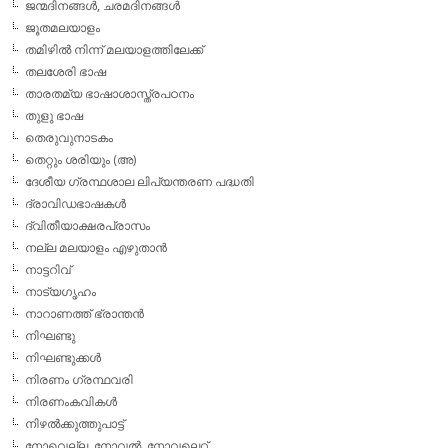
ജന്മദിനങ്ങള്‍, ചരമദിനങ്ങള്‍
ജൂതമലയാളം
തമിഴില്‍ നിന്ന് മലയാളത്തിലേക്ക്
തലശേരി ഭാഷ
താരതമ്യ ഭാഷാശാസ്ത്രപഠനം
തുളു ഭാഷ
തെരുവുനാടകം
തെറ്റും ശരിയും (അ)
ദേശീയ ഗ്രന്ഥശാല ലിപ്യന്തരണ പദ്ധതി
ദ്രാവിഡഭാഷകള്‍
ദ്വിതീയാക്ഷരപ്രാസം
നല്ല മലയാളം എഴുതാന്‍
നാട്ടറിവ്
നാട്യഗൃഹം
നാറാണത്ത് ഭ്രാന്തന്‍
നിഘണ്ടു
നിഘണ്ടുക്കള്‍
നിരണം ഗ്രന്ഥവരി
നിരണംകവികള്‍
നിഴല്‍ക്കുത്തുപാട്ട്
നോവെല്ല, നോവല്‍, നോവലെറ്റ്