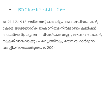
i¤-J®Y¢-l¡-a« l¡-´¤« ±d-l¦-·¢-i¤«
ജ: 21.12.1913 മയ്യനാട്, കൊല്‌ളം. ജോ: അഭിഭാഷകന്‍,
കേരള ഔദ്യോഗിക ഭാഷ (നിയമ നിര്‍മ്മാണം കമ്മിഷന്‍
ചെയര്‍മാന്‍). കൃ: ജനാധിപത്യത്തെപ്പറ്റി, ഭരണഘടനകള്‍,
യുക്തിവാദംവാക്കും പ്രവൃത്തിയും, മതസൗഹാര്‍ദ്ദമോ
വര്‍ഗ്ഗീയസൗഹാര്‍ദ്ദമോ. മ: 2004.