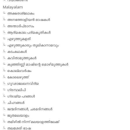
Malayalam
അക്ഷരശ്ലോകം
അനത്തോളിയന്‍ ഭാഷകള്‍
അന്താദിപ്രാസം
ആദ്യകാല പദ്യകൃതികള്‍
എഴുത്തുകളരി
എഴുത്തുകാരും തൂലികാനാമവും
കടംകഥകള്‍
കവിതാമുത്തുകള്‍
കുഞ്ഞിണ്ണി മാഷിന്റെ മൊഴിമുത്തുകള്‍
കൊല്ലവര്‍ഷം
കോലെഴുത്ത്
ഗൂഢാലേഖനവിദ്യ
ഗ്രന്ഥലിപി
ഗ്രാമ്യ പദങ്ങള്‍
ചിഹ്നങ്ങള്‍
ജന്മദിനങ്ങള്‍, ചരമദിനങ്ങള്‍
ജൂതമലയാളം
തമിഴില്‍ നിന്ന് മലയാളത്തിലേക്ക്
തലശേരി ഭാഷ