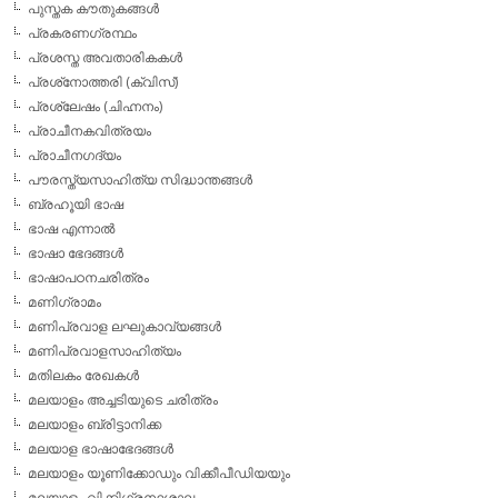
പുസ്തക കൗതുകങ്ങള്‍
പ്രകരണഗ്രന്ഥം
പ്രശസ്ത അവതാരികകള്‍
പ്രശ്‌നോത്തരി (ക്വിസ്)
പ്രശ്ലേഷം (ചിഹ്നനം)
പ്രാചീനകവിത്രയം
പ്രാചീനഗദ്യം
പൗരസ്ത്യസാഹിത്യ സിദ്ധാന്തങ്ങള്‍
ബ്രഹൂയി ഭാഷ
ഭാഷ എന്നാല്‍
ഭാഷാ ഭേദങ്ങള്‍
ഭാഷാപഠനചരിത്രം
മണിഗ്രാമം
മണിപ്രവാള ലഘുകാവ്യങ്ങള്‍
മണിപ്രവാളസാഹിത്യം
മതിലകം രേഖകള്‍
മലയാളം അച്ചടിയുടെ ചരിത്രം
മലയാളം ബ്രിട്ടാനിക്ക
മലയാള ഭാഷാഭേദങ്ങള്‍
മലയാളം യൂണിക്കോഡും വിക്കീപീഡിയയും
മലയാളം വിക്കിഗ്രന്ഥശാല