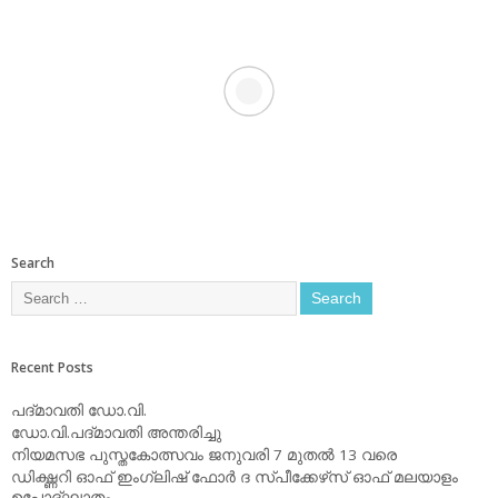
Search
Recent Posts
പദ്മാവതി ഡോ.വി.
ഡോ.വി.പദ്മാവതി അന്തരിച്ചു
നിയമസഭ പുസ്തകോത്സവം ജനുവരി 7 മുതല്‍ 13 വരെ
ഡിക്ഷ്ണറി ഓഫ് ഇംഗ്ലിഷ് ഫോര്‍ ദ സ്പീക്കേഴ്‌സ് ഓഫ് മലയാളം
ഉപോദ്ഘാതം