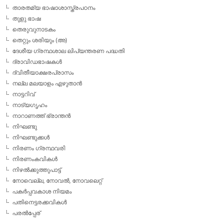
താരതമ്യ ഭാഷാശാസ്ത്രപഠനം
തുളു ഭാഷ
തെരുവുനാടകം
തെറ്റും ശരിയും (അ)
ദേശീയ ഗ്രന്ഥശാല ലിപ്യന്തരണ പദ്ധതി
ദ്രാവിഡഭാഷകള്‍
ദ്വിതീയാക്ഷരപ്രാസം
നല്ല മലയാളം എഴുതാന്‍
നാട്ടറിവ്
നാട്യഗൃഹം
നാറാണത്ത് ഭ്രാന്തന്‍
നിഘണ്ടു
നിഘണ്ടുക്കള്‍
നിരണം ഗ്രന്ഥവരി
നിരണംകവികള്‍
നിഴല്‍ക്കുത്തുപാട്ട്
നോവെല്ല, നോവല്‍, നോവലെറ്റ്
പകര്‍പ്പവകാശ നിയമം
പതിനെട്ടരക്കവികള്‍
പരല്‍പ്പേര്