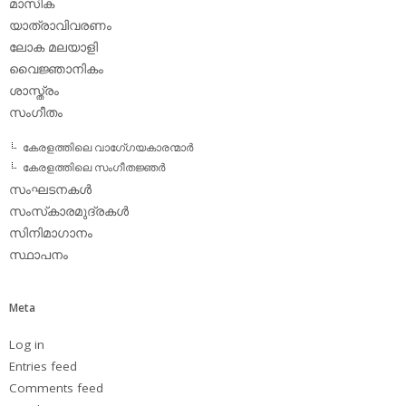
മാസിക
യാത്രാവിവരണം
ലോക മലയാളി
വൈജ്ഞാനികം
ശാസ്ത്രം
സംഗീതം
കേരളത്തിലെ വാഗേ്ഗയകാരന്മാര്‍
കേരളത്തിലെ സംഗീതജ്ഞര്‍
സംഘടനകള്‍
സംസ്‌കാരമുദ്രകള്‍
സിനിമാഗാനം
സ്ഥാപനം
Meta
Log in
Entries feed
Comments feed