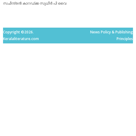
സചീന്ദ്രന്‍ കാറഡ്ക്ക
സുധീര്‍ പി വൈ
Copyright ©2026.
News Policy & Publishing
Keralaliterature.com
Principles