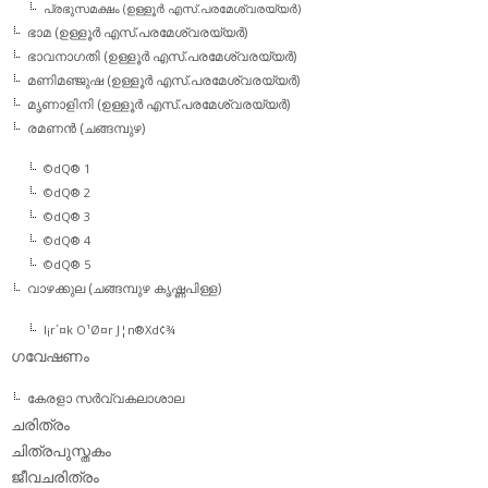
പ്രഭുസമക്ഷം (ഉള്ളൂര്‍ എസ്.പരമേശ്വരയ്യര്‍)
ഭാമ (ഉള്ളൂര്‍ എസ്.പരമേശ്വരയ്യര്‍)
ഭാവനാഗതി (ഉള്ളൂര്‍ എസ്.പരമേശ്വരയ്യര്‍)
മണിമഞ്ജുഷ (ഉള്ളൂര്‍ എസ്.പരമേശ്വരയ്യര്‍)
മൃണാളിനി (ഉള്ളൂര്‍ എസ്.പരമേശ്വരയ്യര്‍)
രമണന്‍ (ചങ്ങമ്പുഴ)
©dQ® 1
©dQ® 2
©dQ® 3
©dQ® 4
©dQ® 5
വാഴക്കുല (ചങ്ങമ്പുഴ കൃഷ്ണപിള്ള)
l¡r´¤k O¹Ø¤r J¦n®Xd¢¾
ഗവേഷണം
കേരളാ സര്‍വ്വകലാശാല
ചരിത്രം
ചിത്രപുസ്തകം
ജീവചരിത്രം