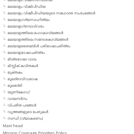
മലയാളം വിക്കിപീഡിയ
മലയാളം വിക്കീപീഡിയയുടെ സഹോദര സംരംഭങ്ങള്‍
മലയാളഗദ്യസാഹിത്യം
മലയാളഗ്രന്ഥവിവരം
മലയാളത്തിലെ മഹാകാവ്യങ്ങള്‍
മലയാളത്തിലെ സന്ദേശകാവ്യങ്ങള്‍
മലയാളബൈബിള്‍ പരിഭാഷാചരിത്രം
മലയാളഭാഷാചരിത്രം
മിശ്രഭാഷാ വാദം
മിസ്റ്റിക് കവിതകള്‍
മുക്തകം
മൂലദ്രാവിഡഭാഷ
മൂലഭദ്രി
യൂണികോഡ്
വായനദിനം
വിപരീത പദങ്ങള്‍
വൃത്തങ്ങളുടെ പേരുകള്‍
സന്ധി (വ്യാകരണം)
Mast head
Mission Coverage Priorities Policy