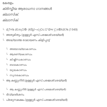
കേരളം
ക്രിസ്തീയ ആരാധനാ ഗാനങ്ങള്‍
ക്ലാസിക്‌
ക്ലാസിക്
d¡T¤¼ d¢m¡O®- (KßJ¡l¬«) jOc:O¹Ø¤r J¦n®Xd¢¾ (1949)
അതുമിതും (ഉള്ളൂര്‍ എസ്.പരമേശ്വരയ്യര്‍)
അദ്ധ്യാത്മ രാമായണം കിളിപ്പാട്ട്‌
അയോദ്ധ്യാകാണ്ഡം
ആരണ്യകാണ്ഡം
കിഷ്കിന്ധകാണ്ഡം
ബാലകാണ്ഡം
യൂദ്ധകാണ്ഡം
സുന്ദരകാണ്ഡം
ആ കണ്ണുനീര്‍ (ഉള്ളൂര്‍ എസ്.പരമേശ്വരയ്യര്‍)
ആ കണ്ണുനീര്‍ (ഉള്ളൂര്‍ എസ്.പരമേശ്വരയ്യര്‍)
ദിവ്യദര്‍ശനം
പ്രഭുസമക്ഷം (ഉള്ളൂര്‍ എസ്.പരമേശ്വരയ്യര്‍)