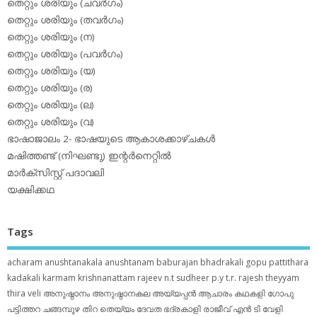
തെറ്റും ശരിയും (ചവര്‍ഗം)
തെറ്റും ശരിയും (തവര്‍ഗം)
തെറ്റും ശരിയും (ന)
തെറ്റും ശരിയും (പവര്‍ഗം)
തെറ്റും ശരിയും (യ)
തെറ്റും ശരിയും (ര)
തെറ്റും ശരിയും (ല)
തെറ്റും ശരിയും (വ)
ഭാഷാജാലം 2- ഭാഷയുടെ ആകാശക്കാഴ്ചകള്‍
മഷിത്തണ്ട് (നിഘണ്ടു) ഇന്റര്‍നെറ്റില്‍
മാര്‍ക്‌സിസ്റ്റ് പദാവലി
യക്ഷിക്കഥ
Tags
acharam
anushtanakala
anushtanam
baburajan
bhadrakali
gopu pattithara
kadakali
karmam
krishnanattam
rajeev n.t
sudheer p.y
t.r. rajesh
theyyam
thira
veli
അനുഷ്ഠാനം
അനുഷ്ഠാനകല
അയ്യപ്പന്‍
ആചാരം
കഥകളി
ഗോപു
പട്ടിത്തറ
ചങ്ങമ്പുഴ
തിറ
തെയ്യം
ദേവത
ഭദ്രകാളി
രാജീവ് എൻ ടി
വേളി