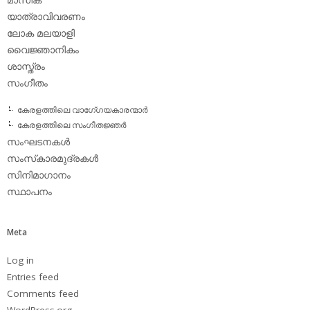
യാത്രാവിവരണം
ലോക മലയാളി
വൈജ്ഞാനികം
ശാസ്ത്രം
സംഗീതം
കേരളത്തിലെ വാഗേ്ഗയകാരന്മാര്‍
കേരളത്തിലെ സംഗീതജ്ഞര്‍
സംഘടനകള്‍
സംസ്‌കാരമുദ്രകള്‍
സിനിമാഗാനം
സ്ഥാപനം
Meta
Log in
Entries feed
Comments feed
WordPress.org