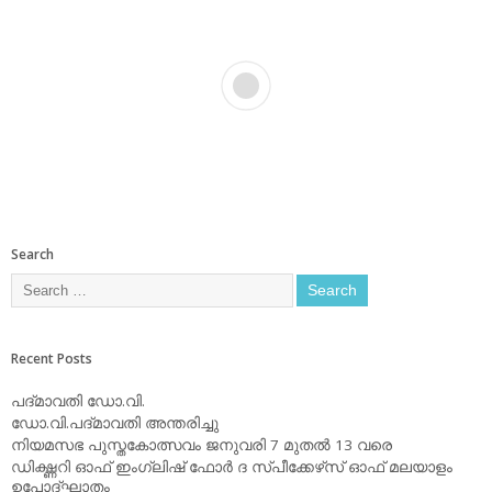
Search
Recent Posts
പദ്മാവതി ഡോ.വി.
ഡോ.വി.പദ്മാവതി അന്തരിച്ചു
നിയമസഭ പുസ്തകോത്സവം ജനുവരി 7 മുതല്‍ 13 വരെ
ഡിക്ഷ്ണറി ഓഫ് ഇംഗ്ലിഷ് ഫോര്‍ ദ സ്പീക്കേഴ്‌സ് ഓഫ് മലയാളം
ഉപോദ്ഘാതം