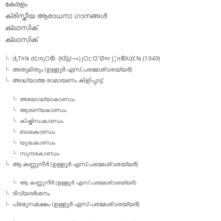
കേരളം
ക്രിസ്തീയ ആരാധനാ ഗാനങ്ങള്‍
ക്ലാസിക്‌
ക്ലാസിക്
d¡T¤¼ d¢m¡O®- (KßJ¡l¬«) jOc:O¹Ø¤r J¦n®Xd¢¾ (1949)
അതുമിതും (ഉള്ളൂര്‍ എസ്.പരമേശ്വരയ്യര്‍)
അദ്ധ്യാത്മ രാമായണം കിളിപ്പാട്ട്‌
അയോദ്ധ്യാകാണ്ഡം
ആരണ്യകാണ്ഡം
കിഷ്കിന്ധകാണ്ഡം
ബാലകാണ്ഡം
യൂദ്ധകാണ്ഡം
സുന്ദരകാണ്ഡം
ആ കണ്ണുനീര്‍ (ഉള്ളൂര്‍ എസ്.പരമേശ്വരയ്യര്‍)
ആ കണ്ണുനീര്‍ (ഉള്ളൂര്‍ എസ്.പരമേശ്വരയ്യര്‍)
ദിവ്യദര്‍ശനം
പ്രഭുസമക്ഷം (ഉള്ളൂര്‍ എസ്.പരമേശ്വരയ്യര്‍)