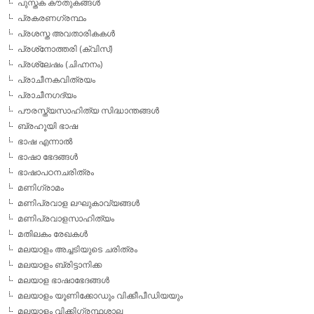
പുസ്തക കൗതുകങ്ങള്‍
പ്രകരണഗ്രന്ഥം
പ്രശസ്ത അവതാരികകള്‍
പ്രശ്‌നോത്തരി (ക്വിസ്)
പ്രശ്ലേഷം (ചിഹ്നനം)
പ്രാചീനകവിത്രയം
പ്രാചീനഗദ്യം
പൗരസ്ത്യസാഹിത്യ സിദ്ധാന്തങ്ങള്‍
ബ്രഹൂയി ഭാഷ
ഭാഷ എന്നാല്‍
ഭാഷാ ഭേദങ്ങള്‍
ഭാഷാപഠനചരിത്രം
മണിഗ്രാമം
മണിപ്രവാള ലഘുകാവ്യങ്ങള്‍
മണിപ്രവാളസാഹിത്യം
മതിലകം രേഖകള്‍
മലയാളം അച്ചടിയുടെ ചരിത്രം
മലയാളം ബ്രിട്ടാനിക്ക
മലയാള ഭാഷാഭേദങ്ങള്‍
മലയാളം യൂണിക്കോഡും വിക്കീപീഡിയയും
മലയാളം വിക്കിഗ്രന്ഥശാല