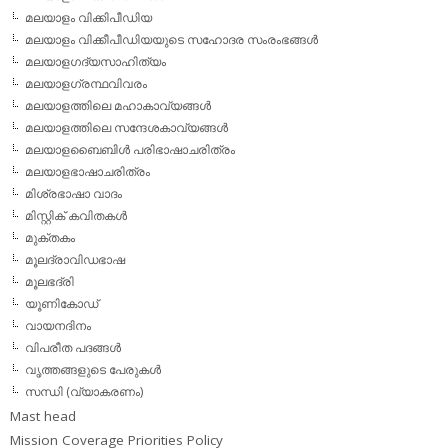
മലയാളം വിക്കിപീഡിയ
മലയാളം വിക്കീപീഡിയയുടെ സഹോദര സംരംഭങ്ങള്‍
മലയാളഗദ്യസാഹിത്യം
മലയാളഗ്രന്ഥവിവരം
മലയാളത്തിലെ മഹാകാവ്യങ്ങള്‍
മലയാളത്തിലെ സന്ദേശകാവ്യങ്ങള്‍
മലയാളബൈബിള്‍ പരിഭാഷാചരിത്രം
മലയാളഭാഷാചരിത്രം
മിശ്രഭാഷാ വാദം
മിസ്റ്റിക് കവിതകള്‍
മുക്തകം
മൂലദ്രാവിഡഭാഷ
മൂലഭദ്രി
യൂണികോഡ്
വായനദിനം
വിപരീത പദങ്ങള്‍
വൃത്തങ്ങളുടെ പേരുകള്‍
സന്ധി (വ്യാകരണം)
Mast head
Mission Coverage Priorities Policy