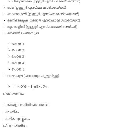
പ്രഭുസമക്ഷം (ഉള്ളൂര്‍ എസ്.പരമേശ്വരയ്യര്‍)
ഭാമ (ഉള്ളൂര്‍ എസ്.പരമേശ്വരയ്യര്‍)
ഭാവനാഗതി (ഉള്ളൂര്‍ എസ്.പരമേശ്വരയ്യര്‍)
മണിമഞ്ജുഷ (ഉള്ളൂര്‍ എസ്.പരമേശ്വരയ്യര്‍)
മൃണാളിനി (ഉള്ളൂര്‍ എസ്.പരമേശ്വരയ്യര്‍)
രമണന്‍ (ചങ്ങമ്പുഴ)
©dQ® 1
©dQ® 2
©dQ® 3
©dQ® 4
©dQ® 5
വാഴക്കുല (ചങ്ങമ്പുഴ കൃഷ്ണപിള്ള)
l¡r´¤k O¹Ø¤r J¦n®Xd¢¾
ഗവേഷണം
കേരളാ സര്‍വ്വകലാശാല
ചരിത്രം
ചിത്രപുസ്തകം
ജീവചരിത്രം