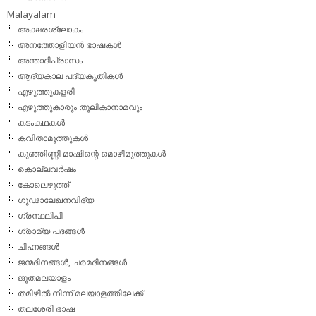
Malayalam
അക്ഷരശ്ലോകം
അനത്തോളിയന്‍ ഭാഷകള്‍
അന്താദിപ്രാസം
ആദ്യകാല പദ്യകൃതികള്‍
എഴുത്തുകളരി
എഴുത്തുകാരും തൂലികാനാമവും
കടംകഥകള്‍
കവിതാമുത്തുകള്‍
കുഞ്ഞിണ്ണി മാഷിന്റെ മൊഴിമുത്തുകള്‍
കൊല്ലവര്‍ഷം
കോലെഴുത്ത്
ഗൂഢാലേഖനവിദ്യ
ഗ്രന്ഥലിപി
ഗ്രാമ്യ പദങ്ങള്‍
ചിഹ്നങ്ങള്‍
ജന്മദിനങ്ങള്‍, ചരമദിനങ്ങള്‍
ജൂതമലയാളം
തമിഴില്‍ നിന്ന് മലയാളത്തിലേക്ക്
തലശേരി ഭാഷ