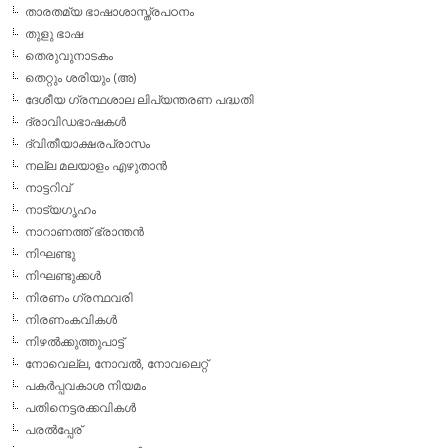
താരതമ്യ ഭാഷാശാസ്ത്രപഠനം
തുളു ഭാഷ
തെരുവുനാടകം
തെറ്റും ശരിയും (അ)
ദേശീയ ഗ്രന്ഥശാല ലിപ്യന്തരണ പദ്ധതി
ദ്രാവിഡഭാഷകള്‍
ദ്വിതീയാക്ഷരപ്രാസം
നല്ല മലയാളം എഴുതാന്‍
നാട്ടറിവ്
നാട്യഗൃഹം
നാറാണത്ത് ഭ്രാന്തന്‍
നിഘണ്ടു
നിഘണ്ടുക്കള്‍
നിരണം ഗ്രന്ഥവരി
നിരണംകവികള്‍
നിഴല്‍ക്കുത്തുപാട്ട്
നോവെല്ല, നോവല്‍, നോവലെറ്റ്
പകര്‍പ്പവകാശ നിയമം
പതിനെട്ടരക്കവികള്‍
പരല്‍പ്പേര്