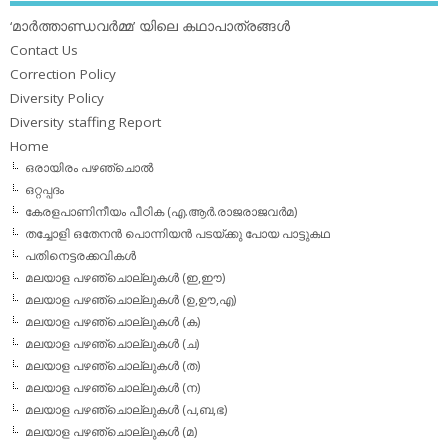
‘മാര്‍ത്താണ്ഡവര്‍മ്മ’ യിലെ കഥാപാത്രങ്ങള്‍
Contact Us
Correction Policy
Diversity Policy
Diversity staffing Report
Home
ഒരായിരം പഴഞ്ചൊല്‍
ഒറ്റപ്പദം
കേരളപാണിനീയം പീഠിക (എ.ആര്‍.രാജരാജവര്‍മ)
തച്ചോളി ഒതേനൻ പൊന്നിയൻ പടയ്‌ക്കു പോയ പാട്ടുകഥ
പതിനെട്ടരക്കവികള്‍
മലയാള പഴഞ്ചൊല്ലുകള്‍ (ഇ,ഈ)
മലയാള പഴഞ്ചൊല്ലുകള്‍ (ഉ,ഊ,എ)
മലയാള പഴഞ്ചൊല്ലുകള്‍ (ക)
മലയാള പഴഞ്ചൊല്ലുകള്‍ (ച)
മലയാള പഴഞ്ചൊല്ലുകള്‍ (ത)
മലയാള പഴഞ്ചൊല്ലുകള്‍ (ന)
മലയാള പഴഞ്ചൊല്ലുകള്‍ (പ,ബ,ഭ)
മലയാള പഴഞ്ചൊല്ലുകള്‍ (മ)