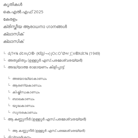
കൃതികള്‍
കെ.എല്‍.എഫ് 2025
കേരളം
ക്രിസ്തീയ ആരാധനാ ഗാനങ്ങള്‍
ക്ലാസിക്‌
ക്ലാസിക്
d¡T¤¼ d¢m¡O®- (KßJ¡l¬«) jOc:O¹Ø¤r J¦n®Xd¢¾ (1949)
അതുമിതും (ഉള്ളൂര്‍ എസ്.പരമേശ്വരയ്യര്‍)
അദ്ധ്യാത്മ രാമായണം കിളിപ്പാട്ട്‌
അയോദ്ധ്യാകാണ്ഡം
ആരണ്യകാണ്ഡം
കിഷ്കിന്ധകാണ്ഡം
ബാലകാണ്ഡം
യൂദ്ധകാണ്ഡം
സുന്ദരകാണ്ഡം
ആ കണ്ണുനീര്‍ (ഉള്ളൂര്‍ എസ്.പരമേശ്വരയ്യര്‍)
ആ കണ്ണുനീര്‍ (ഉള്ളൂര്‍ എസ്.പരമേശ്വരയ്യര്‍)
ദിവ്യദര്‍ശനം