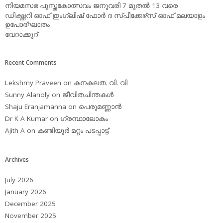
നിയമസഭ പുസ്തകോത്സവം ജനുവരി 7 മുതല്‍ 13 വരെ
ഡിക്ഷ്ണറി ഓഫ് ഇംഗ്ലിഷ് ഫോര്‍ ദ സ്പീക്കേഴ്‌സ് ഓഫ് മലയാളം
ഉപോദ്ഘാതം
വേറാക്കൂറ്
Recent Comments
Lekshmy Praveen
on
കനകലത. വി. വി
Sunny Alanoly
on
ജീവിതചിന്തകള്‍
Shaju Eranjamanna
on
പെരുമണ്ണാന്‍
Dr K A Kumar
on
ഗ്രന്ഥാലോകം
Ajith A
on
കണ്ടിയൂര്‍ മറ്റം പടപ്പാട്ട്‌
Archives
July 2026
January 2026
December 2025
November 2025