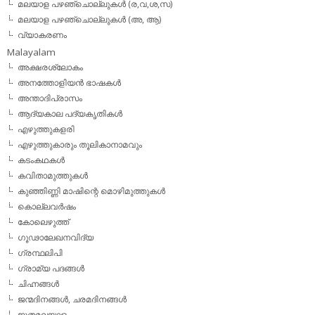
മലയാള പഴഞ്ചൊല്ലുകള്‍ (ര,വ,ശ,സ)
മലയാള പഴഞ്ചൊല്ലുകൾ (അ, ആ)
വ്യാകരണം
Malayalam
അക്ഷരശ്ലോകം
അനത്തോളിയന്‍ ഭാഷകള്‍
അന്താദിപ്രാസം
ആദ്യകാല പദ്യകൃതികള്‍
എഴുത്തുകളരി
എഴുത്തുകാരും തൂലികാനാമവും
കടംകഥകള്‍
കവിതാമുത്തുകള്‍
കുഞ്ഞിണ്ണി മാഷിന്റെ മൊഴിമുത്തുകള്‍
കൊല്ലവര്‍ഷം
കോലെഴുത്ത്
ഗൂഢാലേഖനവിദ്യ
ഗ്രന്ഥലിപി
ഗ്രാമ്യ പദങ്ങള്‍
ചിഹ്നങ്ങള്‍
ജന്മദിനങ്ങള്‍, ചരമദിനങ്ങള്‍
ജൂതമലയാളം