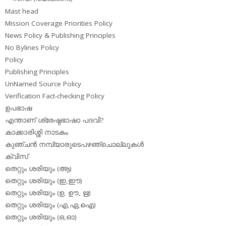
Mast head
Mission Coverage Priorities Policy
News Policy & Publishing Principles
No Bylines Policy
Policy
Publishing Principles
UnNamed Source Policy
Verification Fact-checking Policy
ഉപഭാഷ
എന്താണ് ശ്രേഷ്ഠഭാഷാ പദവി?
കാക്കാരിശ്ശി നാടകം
കുഞ്ചന്‍ നമ്പ്യാരുടെപഴഞ്ചൊല്ലുകള്‍
ക്വിസ്
തെറ്റും ശരിയും (ആ)
തെറ്റും ശരിയും (ഇ,ഈ)
തെറ്റും ശരിയും (ഉ, ഊ, ഋ)
തെറ്റും ശരിയും (എ,ഏ,ഐ)
തെറ്റും ശരിയും (ഒ,ഓ)