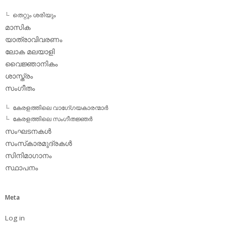
തെറ്റും ശരിയും
മാസിക
യാത്രാവിവരണം
ലോക മലയാളി
വൈജ്ഞാനികം
ശാസ്ത്രം
സംഗീതം
കേരളത്തിലെ വാഗേ്ഗയകാരന്മാര്‍
കേരളത്തിലെ സംഗീതജ്ഞര്‍
സംഘടനകള്‍
സംസ്‌കാരമുദ്രകള്‍
സിനിമാഗാനം
സ്ഥാപനം
Meta
Log in