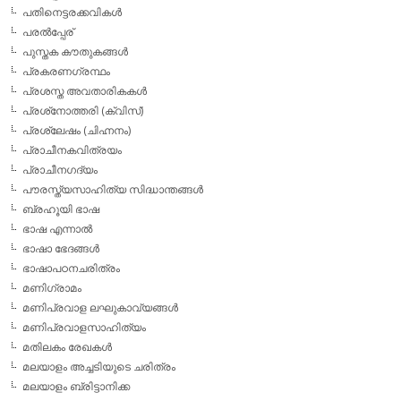
പതിനെട്ടരക്കവികള്‍
പരല്‍പ്പേര്
പുസ്തക കൗതുകങ്ങള്‍
പ്രകരണഗ്രന്ഥം
പ്രശസ്ത അവതാരികകള്‍
പ്രശ്‌നോത്തരി (ക്വിസ്)
പ്രശ്ലേഷം (ചിഹ്നനം)
പ്രാചീനകവിത്രയം
പ്രാചീനഗദ്യം
പൗരസ്ത്യസാഹിത്യ സിദ്ധാന്തങ്ങള്‍
ബ്രഹൂയി ഭാഷ
ഭാഷ എന്നാല്‍
ഭാഷാ ഭേദങ്ങള്‍
ഭാഷാപഠനചരിത്രം
മണിഗ്രാമം
മണിപ്രവാള ലഘുകാവ്യങ്ങള്‍
മണിപ്രവാളസാഹിത്യം
മതിലകം രേഖകള്‍
മലയാളം അച്ചടിയുടെ ചരിത്രം
മലയാളം ബ്രിട്ടാനിക്ക