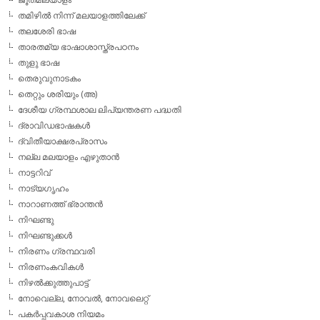
തമിഴില്‍ നിന്ന് മലയാളത്തിലേക്ക്
തലശേരി ഭാഷ
താരതമ്യ ഭാഷാശാസ്ത്രപഠനം
തുളു ഭാഷ
തെരുവുനാടകം
തെറ്റും ശരിയും (അ)
ദേശീയ ഗ്രന്ഥശാല ലിപ്യന്തരണ പദ്ധതി
ദ്രാവിഡഭാഷകള്‍
ദ്വിതീയാക്ഷരപ്രാസം
നല്ല മലയാളം എഴുതാന്‍
നാട്ടറിവ്
നാട്യഗൃഹം
നാറാണത്ത് ഭ്രാന്തന്‍
നിഘണ്ടു
നിഘണ്ടുക്കള്‍
നിരണം ഗ്രന്ഥവരി
നിരണംകവികള്‍
നിഴല്‍ക്കുത്തുപാട്ട്
നോവെല്ല, നോവല്‍, നോവലെറ്റ്
പകര്‍പ്പവകാശ നിയമം