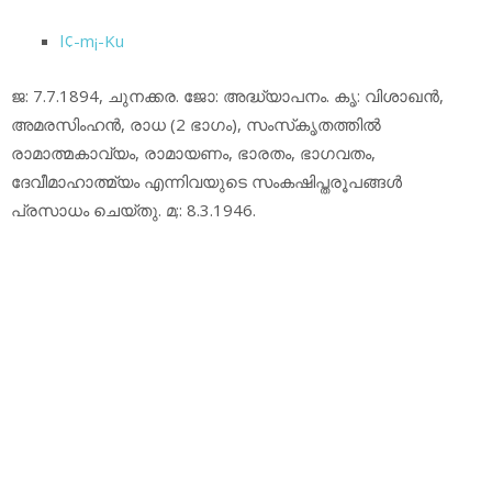
l¢-m¡-Ku
ജ: 7.7.1894, ചുനക്കര. ജോ: അദ്ധ്യാപനം. കൃ: വിശാഖന്‍,
അമരസിംഹന്‍, രാധ (2 ഭാഗം), സംസ്‌കൃതത്തില്‍
രാമാത്മകാവ്യം, രാമായണം, ഭാരതം, ഭാഗവതം,
ദേവീമാഹാത്മ്യം എന്നിവയുടെ സംകഷിപ്തരൂപങ്ങള്‍
പ്രസാധം ചെയ്തു. മ;: 8.3.1946.