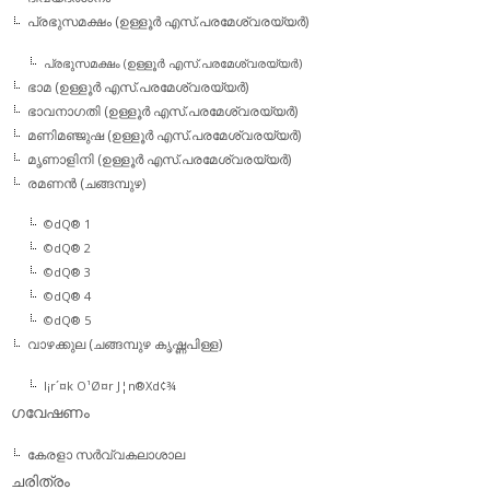
പ്രഭുസമക്ഷം (ഉള്ളൂര്‍ എസ്.പരമേശ്വരയ്യര്‍)
പ്രഭുസമക്ഷം (ഉള്ളൂര്‍ എസ്.പരമേശ്വരയ്യര്‍)
ഭാമ (ഉള്ളൂര്‍ എസ്.പരമേശ്വരയ്യര്‍)
ഭാവനാഗതി (ഉള്ളൂര്‍ എസ്.പരമേശ്വരയ്യര്‍)
മണിമഞ്ജുഷ (ഉള്ളൂര്‍ എസ്.പരമേശ്വരയ്യര്‍)
മൃണാളിനി (ഉള്ളൂര്‍ എസ്.പരമേശ്വരയ്യര്‍)
രമണന്‍ (ചങ്ങമ്പുഴ)
©dQ® 1
©dQ® 2
©dQ® 3
©dQ® 4
©dQ® 5
വാഴക്കുല (ചങ്ങമ്പുഴ കൃഷ്ണപിള്ള)
l¡r´¤k O¹Ø¤r J¦n®Xd¢¾
ഗവേഷണം
കേരളാ സര്‍വ്വകലാശാല
ചരിത്രം