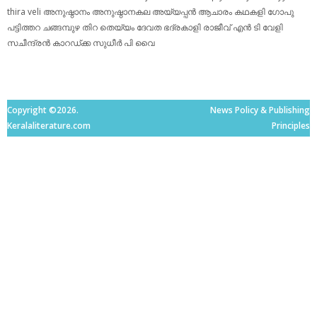
thira
veli
അനുഷ്ഠാനം
അനുഷ്ഠാനകല
അയ്യപ്പന്‍
ആചാരം
കഥകളി
ഗോപു
പട്ടിത്തറ
ചങ്ങമ്പുഴ
തിറ
തെയ്യം
ദേവത
ഭദ്രകാളി
രാജീവ് എൻ ടി
വേളി
സചീന്ദ്രന്‍ കാറഡ്ക്ക
സുധീര്‍ പി വൈ
Copyright ©2026.
News Policy & Publishing
Keralaliterature.com
Principles