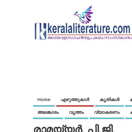
Home
എഴുത്തുകാര്‍
കൃതികൾ
അലങ്കാരം
വൃത്തം
വ്യാകരണം
രാമയ്യര്‍. പി.ജി.