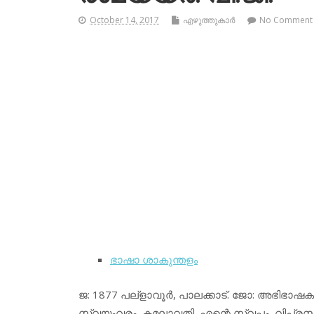
October 14, 2017
എഴുത്തുകാര്‍
No Comment
ഭാഷാ ശാകുന്തളം
ജ: 1877 പല്‌ളാവൂര്‍, പാലക്കാട്. ജോ: അഭിഭാഷകന്
സ്വയംവരം, കമലാവതി, എന്റെ സ്വപ്നം, വിപ്രസന്