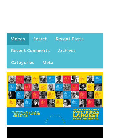
Videos
Search
Recent Posts
Recent Comments
Archives
Categories
Meta