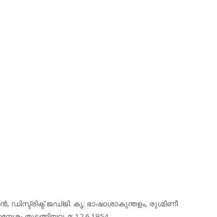
‍, ഡിസ്ട്രിക്ട് ജഡ്ജി. കൃ: ഭാഷാശാകുന്തളം, രുഗ്മിണീ
ദേശം തുടങ്ങിയവ. മ: 12.6.1954.