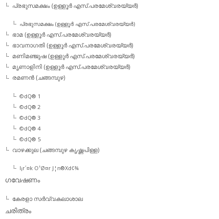
പ്രഭുസമക്ഷം (ഉള്ളൂര്‍ എസ്.പരമേശ്വരയ്യര്‍)
പ്രഭുസമക്ഷം (ഉള്ളൂര്‍ എസ്.പരമേശ്വരയ്യര്‍)
ഭാമ (ഉള്ളൂര്‍ എസ്.പരമേശ്വരയ്യര്‍)
ഭാവനാഗതി (ഉള്ളൂര്‍ എസ്.പരമേശ്വരയ്യര്‍)
മണിമഞ്ജുഷ (ഉള്ളൂര്‍ എസ്.പരമേശ്വരയ്യര്‍)
മൃണാളിനി (ഉള്ളൂര്‍ എസ്.പരമേശ്വരയ്യര്‍)
രമണന്‍ (ചങ്ങമ്പുഴ)
©dQ® 1
©dQ® 2
©dQ® 3
©dQ® 4
©dQ® 5
വാഴക്കുല (ചങ്ങമ്പുഴ കൃഷ്ണപിള്ള)
l¡r´¤k O¹Ø¤r J¦n®Xd¢¾
ഗവേഷണം
കേരളാ സര്‍വ്വകലാശാല
ചരിത്രം