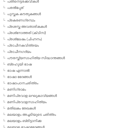
പതിനെട്ടരക്കവികള്‍
പരല്‍പ്പേര്
പുസ്തക കൗതുകങ്ങള്‍
പ്രകരണഗ്രന്ഥം
പ്രശസ്ത അവതാരികകള്‍
പ്രശ്‌നോത്തരി (ക്വിസ്)
പ്രശ്ലേഷം (ചിഹ്നനം)
പ്രാചീനകവിത്രയം
പ്രാചീനഗദ്യം
പൗരസ്ത്യസാഹിത്യ സിദ്ധാന്തങ്ങള്‍
ബ്രഹൂയി ഭാഷ
ഭാഷ എന്നാല്‍
ഭാഷാ ഭേദങ്ങള്‍
ഭാഷാപഠനചരിത്രം
മണിഗ്രാമം
മണിപ്രവാള ലഘുകാവ്യങ്ങള്‍
മണിപ്രവാളസാഹിത്യം
മതിലകം രേഖകള്‍
മലയാളം അച്ചടിയുടെ ചരിത്രം
മലയാളം ബ്രിട്ടാനിക്ക
മലയാള ഭാഷാഭേദങ്ങള്‍