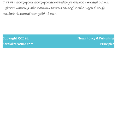
thira
veli
അനുഷ്ഠാനം
അനുഷ്ഠാനകല
അയ്യപ്പന്‍
ആചാരം
കഥകളി
ഗോപു
പട്ടിത്തറ
ചങ്ങമ്പുഴ
തിറ
തെയ്യം
ദേവത
ഭദ്രകാളി
രാജീവ് എൻ ടി
വേളി
സചീന്ദ്രന്‍ കാറഡ്ക്ക
സുധീര്‍ പി വൈ
Copyright ©2026.
News Policy & Publishing
Keralaliterature.com
Principles