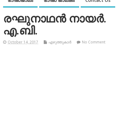
ഭാഷാജാലം
ഭാഷാ ജാലകം
Contact Us
രഘുനാഥന്‍ നായര്‍.
എ.ബി.
October 14, 2017
എഴുത്തുകാര്‍
No Comment