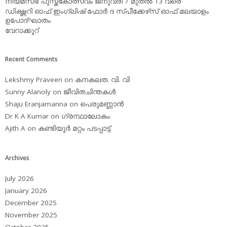
നിയമസഭ പുസ്തകോത്സവം ജനുവരി 7 മുതല്‍ 13 വരെ
ഡിക്ഷ്ണറി ഓഫ് ഇംഗ്ലിഷ് ഫോര്‍ ദ സ്പീക്കേഴ്‌സ് ഓഫ് മലയാളം
ഉപോദ്ഘാതം
വേറാക്കൂറ്
Recent Comments
Lekshmy Praveen
on
കനകലത. വി. വി
Sunny Alanoly
on
ജീവിതചിന്തകള്‍
Shaju Eranjamanna
on
പെരുമണ്ണാന്‍
Dr K A Kumar
on
ഗ്രന്ഥാലോകം
Ajith A
on
കണ്ടിയൂര്‍ മറ്റം പടപ്പാട്ട്‌
Archives
July 2026
January 2026
December 2025
November 2025