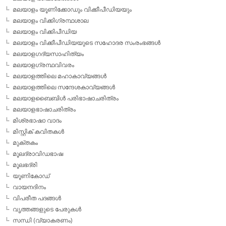
മലയാളം യൂണിക്കോഡും വിക്കീപീഡിയയും
മലയാളം വിക്കിഗ്രന്ഥശാല
മലയാളം വിക്കിപീഡിയ
മലയാളം വിക്കീപീഡിയയുടെ സഹോദര സംരംഭങ്ങള്‍
മലയാളഗദ്യസാഹിത്യം
മലയാളഗ്രന്ഥവിവരം
മലയാളത്തിലെ മഹാകാവ്യങ്ങള്‍
മലയാളത്തിലെ സന്ദേശകാവ്യങ്ങള്‍
മലയാളബൈബിള്‍ പരിഭാഷാചരിത്രം
മലയാളഭാഷാചരിത്രം
മിശ്രഭാഷാ വാദം
മിസ്റ്റിക് കവിതകള്‍
മുക്തകം
മൂലദ്രാവിഡഭാഷ
മൂലഭദ്രി
യൂണികോഡ്
വായനദിനം
വിപരീത പദങ്ങള്‍
വൃത്തങ്ങളുടെ പേരുകള്‍
സന്ധി (വ്യാകരണം)