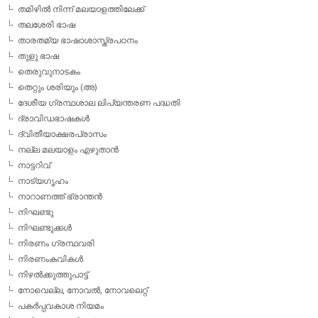
തമിഴില്‍ നിന്ന് മലയാളത്തിലേക്ക്
തലശേരി ഭാഷ
താരതമ്യ ഭാഷാശാസ്ത്രപഠനം
തുളു ഭാഷ
തെരുവുനാടകം
തെറ്റും ശരിയും (അ)
ദേശീയ ഗ്രന്ഥശാല ലിപ്യന്തരണ പദ്ധതി
ദ്രാവിഡഭാഷകള്‍
ദ്വിതീയാക്ഷരപ്രാസം
നല്ല മലയാളം എഴുതാന്‍
നാട്ടറിവ്
നാട്യഗൃഹം
നാറാണത്ത് ഭ്രാന്തന്‍
നിഘണ്ടു
നിഘണ്ടുക്കള്‍
നിരണം ഗ്രന്ഥവരി
നിരണംകവികള്‍
നിഴല്‍ക്കുത്തുപാട്ട്
നോവെല്ല, നോവല്‍, നോവലെറ്റ്
പകര്‍പ്പവകാശ നിയമം