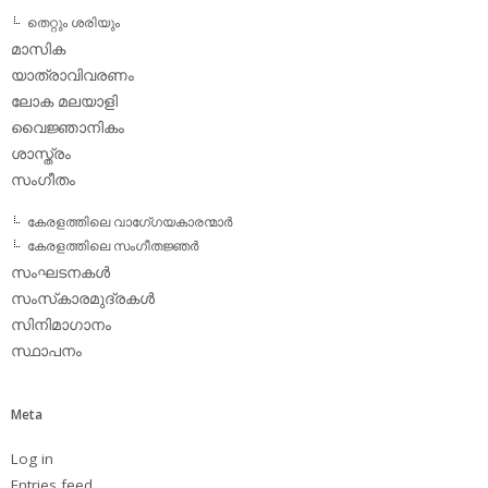
തെറ്റും ശരിയും
മാസിക
യാത്രാവിവരണം
ലോക മലയാളി
വൈജ്ഞാനികം
ശാസ്ത്രം
സംഗീതം
കേരളത്തിലെ വാഗേ്ഗയകാരന്മാര്‍
കേരളത്തിലെ സംഗീതജ്ഞര്‍
സംഘടനകള്‍
സംസ്‌കാരമുദ്രകള്‍
സിനിമാഗാനം
സ്ഥാപനം
Meta
Log in
Entries feed