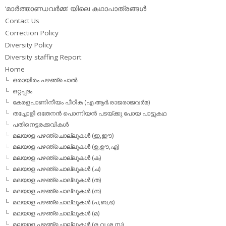
‘മാര്‍ത്താണ്ഡവര്‍മ്മ’ യിലെ കഥാപാത്രങ്ങള്‍
Contact Us
Correction Policy
Diversity Policy
Diversity staffing Report
Home
ഒരായിരം പഴഞ്ചൊല്‍
ഒറ്റപ്പദം
കേരളപാണിനീയം പീഠിക (എ.ആര്‍.രാജരാജവര്‍മ)
തച്ചോളി ഒതേനൻ പൊന്നിയൻ പടയ്‌ക്കു പോയ പാട്ടുകഥ
പതിനെട്ടരക്കവികള്‍
മലയാള പഴഞ്ചൊല്ലുകള്‍ (ഇ,ഈ)
മലയാള പഴഞ്ചൊല്ലുകള്‍ (ഉ,ഊ,എ)
മലയാള പഴഞ്ചൊല്ലുകള്‍ (ക)
മലയാള പഴഞ്ചൊല്ലുകള്‍ (ച)
മലയാള പഴഞ്ചൊല്ലുകള്‍ (ത)
മലയാള പഴഞ്ചൊല്ലുകള്‍ (ന)
മലയാള പഴഞ്ചൊല്ലുകള്‍ (പ,ബ,ഭ)
മലയാള പഴഞ്ചൊല്ലുകള്‍ (മ)
മലയാള പഴഞ്ചൊല്ലുകള്‍ (ര,വ,ശ,സ)