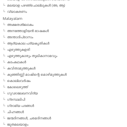
മലയാള പഴഞ്ചൊല്ലുകൾ (അ, ആ)
വ്യാകരണം
Malayalam
അക്ഷരശ്ലോകം
അനത്തോളിയന്‍ ഭാഷകള്‍
അന്താദിപ്രാസം
ആദ്യകാല പദ്യകൃതികള്‍
എഴുത്തുകളരി
എഴുത്തുകാരും തൂലികാനാമവും
കടംകഥകള്‍
കവിതാമുത്തുകള്‍
കുഞ്ഞിണ്ണി മാഷിന്റെ മൊഴിമുത്തുകള്‍
കൊല്ലവര്‍ഷം
കോലെഴുത്ത്
ഗൂഢാലേഖനവിദ്യ
ഗ്രന്ഥലിപി
ഗ്രാമ്യ പദങ്ങള്‍
ചിഹ്നങ്ങള്‍
ജന്മദിനങ്ങള്‍, ചരമദിനങ്ങള്‍
ജൂതമലയാളം