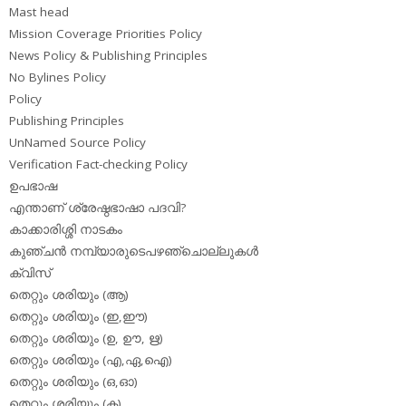
Mast head
Mission Coverage Priorities Policy
News Policy & Publishing Principles
No Bylines Policy
Policy
Publishing Principles
UnNamed Source Policy
Verification Fact-checking Policy
ഉപഭാഷ
എന്താണ് ശ്രേഷ്ഠഭാഷാ പദവി?
കാക്കാരിശ്ശി നാടകം
കുഞ്ചന്‍ നമ്പ്യാരുടെപഴഞ്ചൊല്ലുകള്‍
ക്വിസ്
തെറ്റും ശരിയും (ആ)
തെറ്റും ശരിയും (ഇ,ഈ)
തെറ്റും ശരിയും (ഉ, ഊ, ഋ)
തെറ്റും ശരിയും (എ,ഏ,ഐ)
തെറ്റും ശരിയും (ഒ,ഓ)
തെറ്റും ശരിയും (ക)