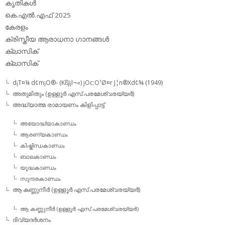
കൃതികള്‍
കെ.എല്‍.എഫ് 2025
കേരളം
ക്രിസ്തീയ ആരാധനാ ഗാനങ്ങള്‍
ക്ലാസിക്‌
ക്ലാസിക്
d¡T¤¼ d¢m¡O®- (KßJ¡l¬«) jOc:O¹Ø¤r J¦n®Xd¢¾ (1949)
അതുമിതും (ഉള്ളൂര്‍ എസ്.പരമേശ്വരയ്യര്‍)
അദ്ധ്യാത്മ രാമായണം കിളിപ്പാട്ട്‌
അയോദ്ധ്യാകാണ്ഡം
ആരണ്യകാണ്ഡം
കിഷ്കിന്ധകാണ്ഡം
ബാലകാണ്ഡം
യൂദ്ധകാണ്ഡം
സുന്ദരകാണ്ഡം
ആ കണ്ണുനീര്‍ (ഉള്ളൂര്‍ എസ്.പരമേശ്വരയ്യര്‍)
ആ കണ്ണുനീര്‍ (ഉള്ളൂര്‍ എസ്.പരമേശ്വരയ്യര്‍)
ദിവ്യദര്‍ശനം