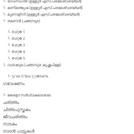
ഭാവനാഗതി (ഉള്ളൂര്‍ എസ്.പരമേശ്വരയ്യര്‍)
മണിമഞ്ജുഷ (ഉള്ളൂര്‍ എസ്.പരമേശ്വരയ്യര്‍)
മൃണാളിനി (ഉള്ളൂര്‍ എസ്.പരമേശ്വരയ്യര്‍)
രമണന്‍ (ചങ്ങമ്പുഴ)
©dQ® 1
©dQ® 2
©dQ® 3
©dQ® 4
©dQ® 5
വാഴക്കുല (ചങ്ങമ്പുഴ കൃഷ്ണപിള്ള)
l¡r´¤k O¹Ø¤r J¦n®Xd¢¾
ഗവേഷണം
കേരളാ സര്‍വ്വകലാശാല
ചരിത്രം
ചിത്രപുസ്തകം
ജീവചരിത്രം
നാടകം
നാടന്‍ പാട്ടുകള്‍