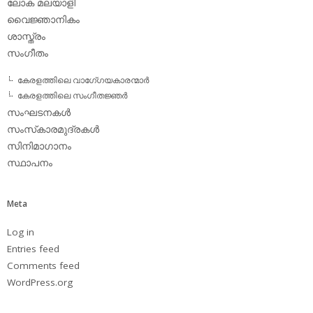
ലോക മലയാളി
വൈജ്ഞാനികം
ശാസ്ത്രം
സംഗീതം
കേരളത്തിലെ വാഗേ്ഗയകാരന്മാര്‍
കേരളത്തിലെ സംഗീതജ്ഞര്‍
സംഘടനകള്‍
സംസ്‌കാരമുദ്രകള്‍
സിനിമാഗാനം
സ്ഥാപനം
Meta
Log in
Entries feed
Comments feed
WordPress.org