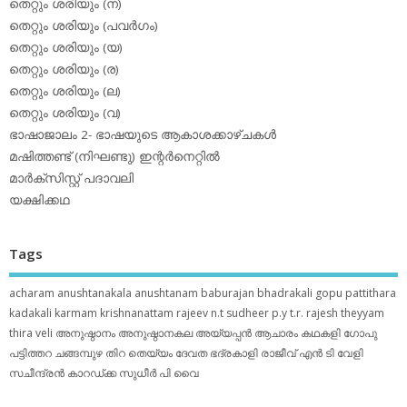
തെറ്റും ശരിയും (ന)
തെറ്റും ശരിയും (പവര്‍ഗം)
തെറ്റും ശരിയും (യ)
തെറ്റും ശരിയും (ര)
തെറ്റും ശരിയും (ല)
തെറ്റും ശരിയും (വ)
ഭാഷാജാലം 2- ഭാഷയുടെ ആകാശക്കാഴ്ചകള്‍
മഷിത്തണ്ട് (നിഘണ്ടു) ഇന്റര്‍നെറ്റില്‍
മാര്‍ക്‌സിസ്റ്റ് പദാവലി
യക്ഷിക്കഥ
Tags
acharam
anushtanakala
anushtanam
baburajan
bhadrakali
gopu pattithara
kadakali
karmam
krishnanattam
rajeev n.t
sudheer p.y
t.r. rajesh
theyyam
thira
veli
അനുഷ്ഠാനം
അനുഷ്ഠാനകല
അയ്യപ്പന്‍
ആചാരം
കഥകളി
ഗോപു
പട്ടിത്തറ
ചങ്ങമ്പുഴ
തിറ
തെയ്യം
ദേവത
ഭദ്രകാളി
രാജീവ് എൻ ടി
വേളി
സചീന്ദ്രന്‍ കാറഡ്ക്ക
സുധീര്‍ പി വൈ