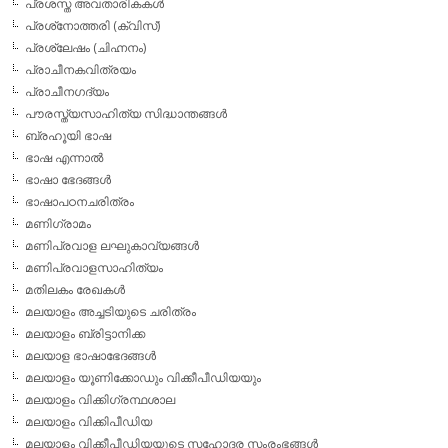
പ്രശസ്ത അവതാരികകള്‍
പ്രശ്‌നോത്തരി (ക്വിസ്)
പ്രശ്ലേഷം (ചിഹ്നനം)
പ്രാചീനകവിത്രയം
പ്രാചീനഗദ്യം
പൗരസ്ത്യസാഹിത്യ സിദ്ധാന്തങ്ങള്‍
ബ്രഹൂയി ഭാഷ
ഭാഷ എന്നാല്‍
ഭാഷാ ഭേദങ്ങള്‍
ഭാഷാപഠനചരിത്രം
മണിഗ്രാമം
മണിപ്രവാള ലഘുകാവ്യങ്ങള്‍
മണിപ്രവാളസാഹിത്യം
മതിലകം രേഖകള്‍
മലയാളം അച്ചടിയുടെ ചരിത്രം
മലയാളം ബ്രിട്ടാനിക്ക
മലയാള ഭാഷാഭേദങ്ങള്‍
മലയാളം യൂണിക്കോഡും വിക്കീപീഡിയയും
മലയാളം വിക്കിഗ്രന്ഥശാല
മലയാളം വിക്കിപീഡിയ
മലയാളം വിക്കീപീഡിയയുടെ സഹോദര സംരംഭങ്ങള്‍