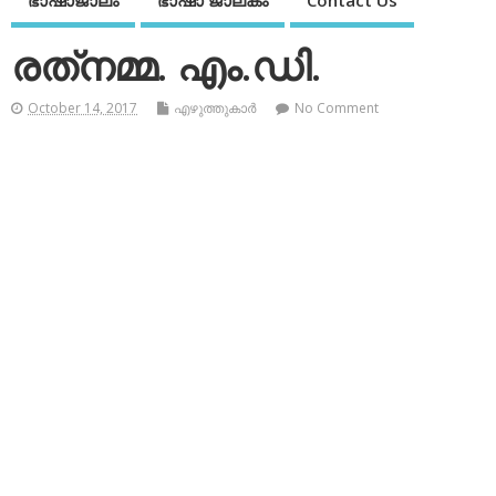
ഭാഷാജാലം
ഭാഷാ ജാലകം
Contact Us
രത്‌നമ്മ. എം.ഡി.
October 14, 2017
എഴുത്തുകാര്‍
No Comment