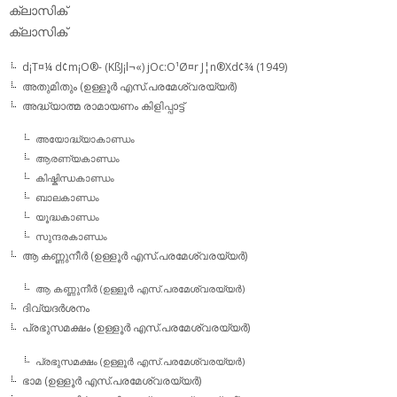
ക്ലാസിക്‌
ക്ലാസിക്
d¡T¤¼ d¢m¡O®- (KßJ¡l¬«) jOc:O¹Ø¤r J¦n®Xd¢¾ (1949)
അതുമിതും (ഉള്ളൂര്‍ എസ്.പരമേശ്വരയ്യര്‍)
അദ്ധ്യാത്മ രാമായണം കിളിപ്പാട്ട്‌
അയോദ്ധ്യാകാണ്ഡം
ആരണ്യകാണ്ഡം
കിഷ്കിന്ധകാണ്ഡം
ബാലകാണ്ഡം
യൂദ്ധകാണ്ഡം
സുന്ദരകാണ്ഡം
ആ കണ്ണുനീര്‍ (ഉള്ളൂര്‍ എസ്.പരമേശ്വരയ്യര്‍)
ആ കണ്ണുനീര്‍ (ഉള്ളൂര്‍ എസ്.പരമേശ്വരയ്യര്‍)
ദിവ്യദര്‍ശനം
പ്രഭുസമക്ഷം (ഉള്ളൂര്‍ എസ്.പരമേശ്വരയ്യര്‍)
പ്രഭുസമക്ഷം (ഉള്ളൂര്‍ എസ്.പരമേശ്വരയ്യര്‍)
ഭാമ (ഉള്ളൂര്‍ എസ്.പരമേശ്വരയ്യര്‍)