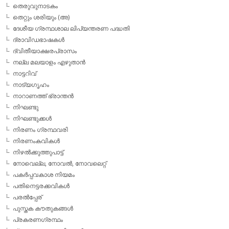
തെരുവുനാടകം
തെറ്റും ശരിയും (അ)
ദേശീയ ഗ്രന്ഥശാല ലിപ്യന്തരണ പദ്ധതി
ദ്രാവിഡഭാഷകള്‍
ദ്വിതീയാക്ഷരപ്രാസം
നല്ല മലയാളം എഴുതാന്‍
നാട്ടറിവ്
നാട്യഗൃഹം
നാറാണത്ത് ഭ്രാന്തന്‍
നിഘണ്ടു
നിഘണ്ടുക്കള്‍
നിരണം ഗ്രന്ഥവരി
നിരണംകവികള്‍
നിഴല്‍ക്കുത്തുപാട്ട്
നോവെല്ല, നോവല്‍, നോവലെറ്റ്
പകര്‍പ്പവകാശ നിയമം
പതിനെട്ടരക്കവികള്‍
പരല്‍പ്പേര്
പുസ്തക കൗതുകങ്ങള്‍
പ്രകരണഗ്രന്ഥം