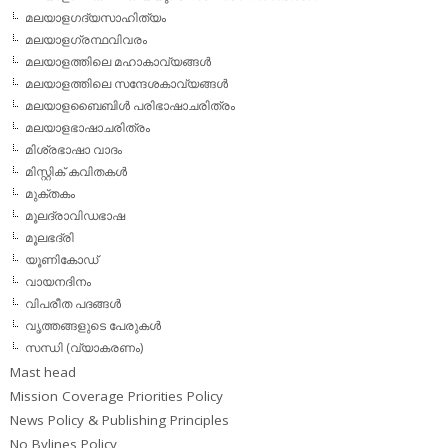
മലയാളഗദ്യസാഹിത്യം
മലയാളഗ്രന്ഥവിവരം
മലയാളത്തിലെ മഹാകാവ്യങ്ങള്‍
മലയാളത്തിലെ സന്ദേശകാവ്യങ്ങള്‍
മലയാളബൈബിള്‍ പരിഭാഷാചരിത്രം
മലയാളഭാഷാചരിത്രം
മിശ്രഭാഷാ വാദം
മിസ്റ്റിക് കവിതകള്‍
മുക്തകം
മൂലദ്രാവിഡഭാഷ
മൂലഭദ്രി
യൂണികോഡ്
വായനദിനം
വിപരീത പദങ്ങള്‍
വൃത്തങ്ങളുടെ പേരുകള്‍
സന്ധി (വ്യാകരണം)
Mast head
Mission Coverage Priorities Policy
News Policy & Publishing Principles
No Bylines Policy