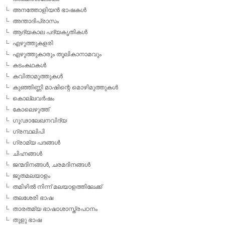
അനത്തോളിയന്‍ ഭാഷകള്‍
അന്താദിപ്രാസം
ആദ്യകാല പദ്യകൃതികള്‍
എഴുത്തുകളരി
എഴുത്തുകാരും തൂലികാനാമവും
കടംകഥകള്‍
കവിതാമുത്തുകള്‍
കുഞ്ഞിണ്ണി മാഷിന്റെ മൊഴിമുത്തുകള്‍
കൊല്ലവര്‍ഷം
കോലെഴുത്ത്
ഗൂഢാലേഖനവിദ്യ
ഗ്രന്ഥലിപി
ഗ്രാമ്യ പദങ്ങള്‍
ചിഹ്നങ്ങള്‍
ജന്മദിനങ്ങള്‍, ചരമദിനങ്ങള്‍
ജൂതമലയാളം
തമിഴില്‍ നിന്ന് മലയാളത്തിലേക്ക്
തലശേരി ഭാഷ
താരതമ്യ ഭാഷാശാസ്ത്രപഠനം
തുളു ഭാഷ