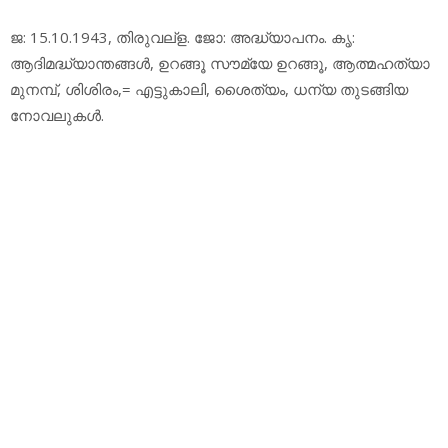
ജ: 15.10.1943, തിരുവല്‌ള. ജോ: അദ്ധ്യാപനം. കൃ:
ആദിമദ്ധ്യാന്തങ്ങള്‍, ഉറങ്ങൂ സൗമ്യേ ഉറങ്ങൂ, ആത്മഹത്യാ
മുനമ്പ്, ശിശിരം,= എട്ടുകാലി, ശൈത്യം, ധന്യ തുടങ്ങിയ
നോവലുകള്‍.