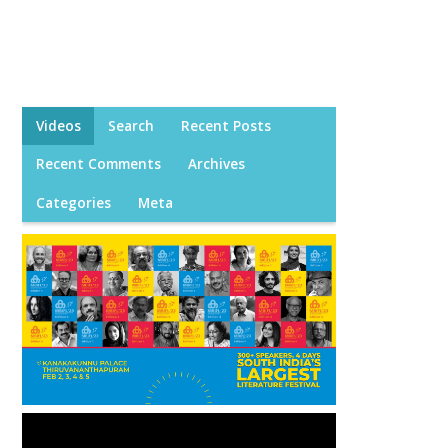
Videos
Search
Recent Posts
Recent Comments
Archives
Categories
Meta