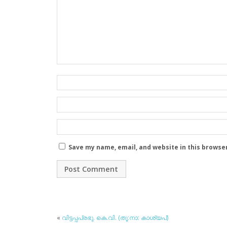
Save my name, email, and website in this browse
«
വിട്ടപ്പപ്രഭു. കെ.വി. (തൂ:നാ: കാശ്യപ്)