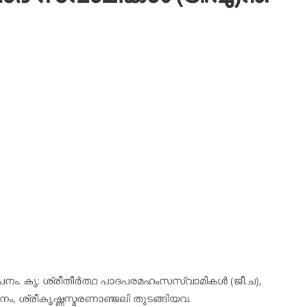
യാപനം. കൃ: ശ്രീതീര്‍ത്ഥ പാദപരമഹംസസ്വാമികള്‍ (ജീ.ച),
നം, ശ്രീകൃഷ്ണസ്മരണാഞ്ജലി തുടങ്ങിയവ.