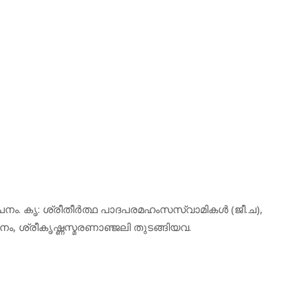
യാപനം. കൃ: ശ്രീതീര്‍ത്ഥ പാദപരമഹംസസ്വാമികള്‍ (ജീ.ച),
നം, ശ്രീകൃഷ്ണസ്മരണാഞ്ജലി തുടങ്ങിയവ.