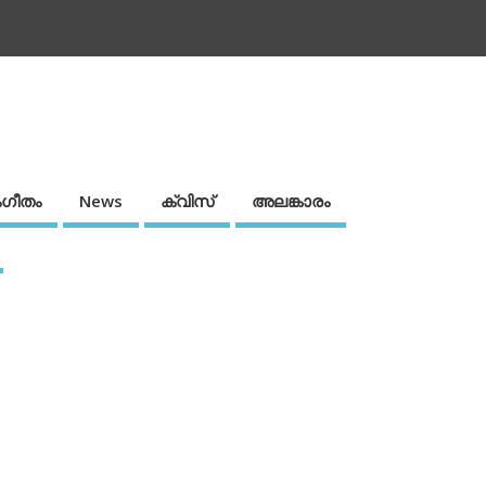
ഗീതം
News
ക്വിസ്
അലങ്കാരം