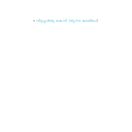
«
വിട്ടപ്പപ്രഭു. കെ.വി. (തൂ:നാ: കാശ്യപ്)