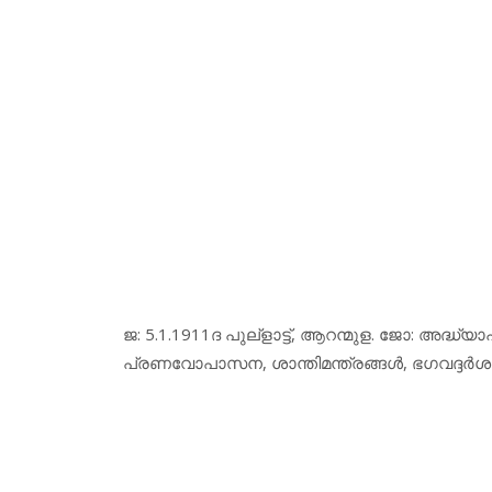
ജ: 5.1.1911ദ പുല്‌ളാട്ട്, ആറന്മുള. ജോ: അദ്ധ്
പ്രണവോപാസന, ശാന്തിമന്ത്രങ്ങള്‍, ഭഗവദ്ദര്‍ശ