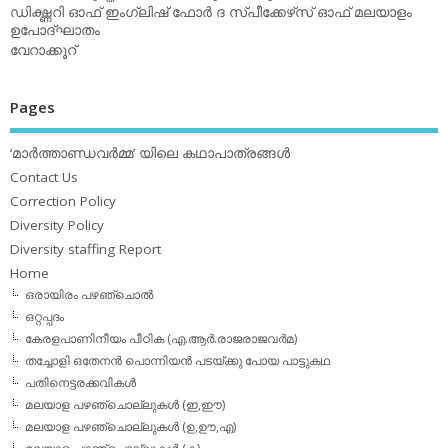
ഡിക്ഷ്ണറി ഓഫ് ഇംഗ്ലിഷ് ഫോര്‍ ദ സ്പീക്കേഴ്‌സ് ഓഫ് മലയാളം
ഉപോദ്ഘാതം
വേറാക്കൂറ്
Pages
‘മാര്‍ത്താണ്ഡവര്‍മ്മ’ യിലെ കഥാപാത്രങ്ങള്‍
Contact Us
Correction Policy
Diversity Policy
Diversity staffing Report
Home
ഒരായിരം പഴഞ്ചൊല്‍
ഒറ്റപ്പദം
കേരളപാണിനീയം പീഠിക (എ.ആര്‍.രാജരാജവര്‍മ)
തച്ചോളി ഒതേനൻ പൊന്നിയൻ പടയ്‌ക്കു പോയ പാട്ടുകഥ
പതിനെട്ടരക്കവികള്‍
മലയാള പഴഞ്ചൊല്ലുകള്‍ (ഇ,ഈ)
മലയാള പഴഞ്ചൊല്ലുകള്‍ (ഉ,ഊ,എ)