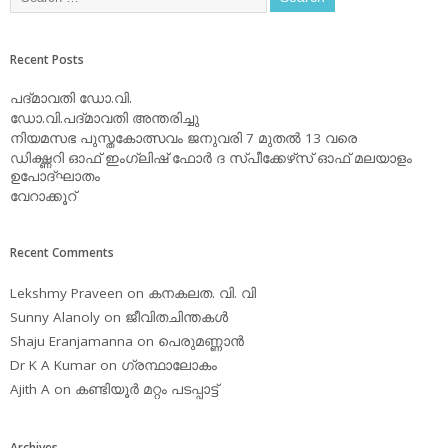
Recent Posts
പദ്മാവതി ഡോ.വി.
ഡോ.വി.പദ്മാവതി അന്തരിച്ചു
നിയമസഭ പുസ്തകോത്സവം ജനുവരി 7 മുതല്‍ 13 വരെ
ഡിക്ഷ്ണറി ഓഫ് ഇംഗ്ലിഷ് ഫോര്‍ ദ സ്പീക്കേഴ്‌സ് ഓഫ് മലയാളം
ഉപോദ്ഘാതം
വേറാക്കൂറ്
Recent Comments
Lekshmy Praveen
on
കനകലത. വി. വി
Sunny Alanoly
on
ജീവിതചിന്തകള്‍
Shaju Eranjamanna
on
പെരുമണ്ണാന്‍
Dr K A Kumar
on
ഗ്രന്ഥാലോകം
Ajith A
on
കണ്ടിയൂര്‍ മറ്റം പടപ്പാട്ട്‌
Archives