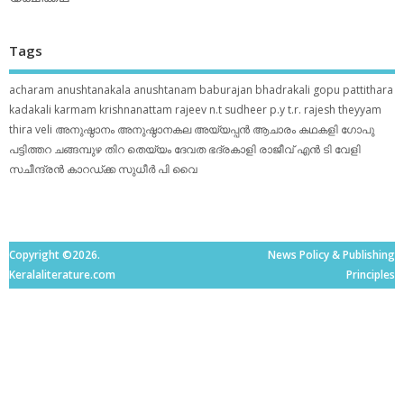
Tags
acharam
anushtanakala
anushtanam
baburajan
bhadrakali
gopu pattithara
kadakali
karmam
krishnanattam
rajeev n.t
sudheer p.y
t.r. rajesh
theyyam
thira
veli
അനുഷ്ഠാനം
അനുഷ്ഠാനകല
അയ്യപ്പന്‍
ആചാരം
കഥകളി
ഗോപു
പട്ടിത്തറ
ചങ്ങമ്പുഴ
തിറ
തെയ്യം
ദേവത
ഭദ്രകാളി
രാജീവ് എൻ ടി
വേളി
സചീന്ദ്രന്‍ കാറഡ്ക്ക
സുധീര്‍ പി വൈ
Copyright ©2026.
News Policy & Publishing
Keralaliterature.com
Principles