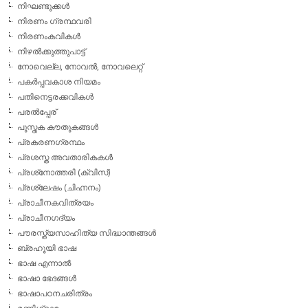
നിഘണ്ടുക്കള്‍
നിരണം ഗ്രന്ഥവരി
നിരണംകവികള്‍
നിഴല്‍ക്കുത്തുപാട്ട്
നോവെല്ല, നോവല്‍, നോവലെറ്റ്
പകര്‍പ്പവകാശ നിയമം
പതിനെട്ടരക്കവികള്‍
പരല്‍പ്പേര്
പുസ്തക കൗതുകങ്ങള്‍
പ്രകരണഗ്രന്ഥം
പ്രശസ്ത അവതാരികകള്‍
പ്രശ്‌നോത്തരി (ക്വിസ്)
പ്രശ്ലേഷം (ചിഹ്നനം)
പ്രാചീനകവിത്രയം
പ്രാചീനഗദ്യം
പൗരസ്ത്യസാഹിത്യ സിദ്ധാന്തങ്ങള്‍
ബ്രഹൂയി ഭാഷ
ഭാഷ എന്നാല്‍
ഭാഷാ ഭേദങ്ങള്‍
ഭാഷാപഠനചരിത്രം