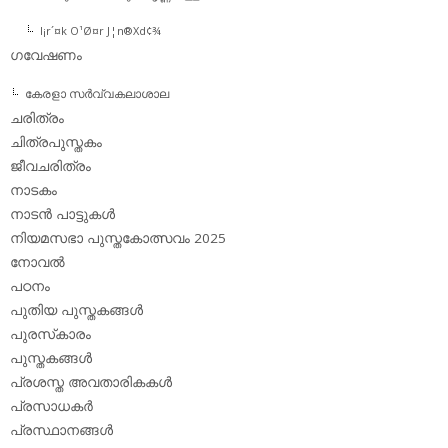
l¡r´¤k O¹Ø¤r J¦n®Xd¢¾
ഗവേഷണം
കേരളാ സര്‍വ്വകലാശാല
ചരിത്രം
ചിത്രപുസ്തകം
ജീവചരിത്രം
നാടകം
നാടന്‍ പാട്ടുകള്‍
നിയമസഭാ പുസ്തകോത്സവം 2025
നോവല്‍
പഠനം
പുതിയ പുസ്തകങ്ങള്‍
പുരസ്‌കാരം
പുസ്തകങ്ങള്‍
പ്രശസ്ത അവതാരികകള്‍
പ്രസാധകര്‍
പ്രസ്ഥാനങ്ങള്‍