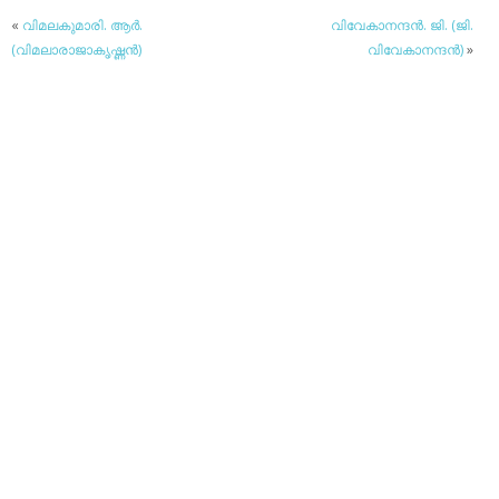
«
വിമലകുമാരി. ആര്‍.
വിവേകാനന്ദന്‍. ജി. (ജി.
(വിമലാരാജാകൃഷ്ണന്‍)
വിവേകാനന്ദന്‍)
»