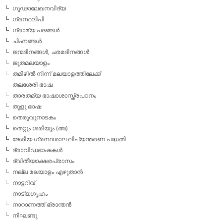
ഗൂഢാലേഖനവിദ്യ
ഗ്രന്ഥലിപി
ഗ്രാമ്യ പദങ്ങള്‍
ചിഹ്നങ്ങള്‍
ജന്മദിനങ്ങള്‍, ചരമദിനങ്ങള്‍
ജൂതമലയാളം
തമിഴില്‍ നിന്ന് മലയാളത്തിലേക്ക്
തലശേരി ഭാഷ
താരതമ്യ ഭാഷാശാസ്ത്രപഠനം
തുളു ഭാഷ
തെരുവുനാടകം
തെറ്റും ശരിയും (അ)
ദേശീയ ഗ്രന്ഥശാല ലിപ്യന്തരണ പദ്ധതി
ദ്രാവിഡഭാഷകള്‍
ദ്വിതീയാക്ഷരപ്രാസം
നല്ല മലയാളം എഴുതാന്‍
നാട്ടറിവ്
നാട്യഗൃഹം
നാറാണത്ത് ഭ്രാന്തന്‍
നിഘണ്ടു