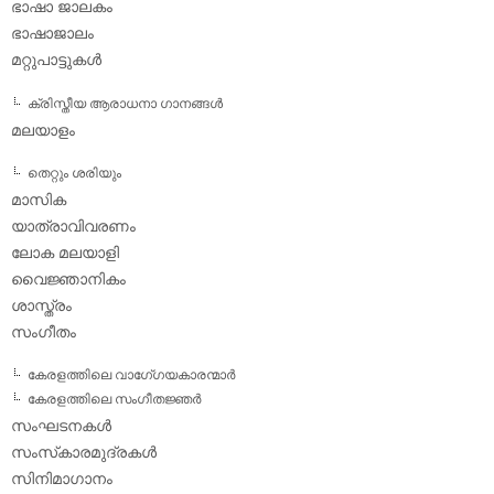
ഭാഷാ ജാലകം
ഭാഷാജാലം
മറ്റുപാട്ടുകള്‍
ക്രിസ്തീയ ആരാധനാ ഗാനങ്ങള്‍
മലയാളം
തെറ്റും ശരിയും
മാസിക
യാത്രാവിവരണം
ലോക മലയാളി
വൈജ്ഞാനികം
ശാസ്ത്രം
സംഗീതം
കേരളത്തിലെ വാഗേ്ഗയകാരന്മാര്‍
കേരളത്തിലെ സംഗീതജ്ഞര്‍
സംഘടനകള്‍
സംസ്‌കാരമുദ്രകള്‍
സിനിമാഗാനം