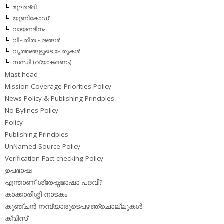
മൂലഭദ്രി
യൂണികോഡ്
വായനദിനം
വിപരീത പദങ്ങള്‍
വൃത്തങ്ങളുടെ പേരുകള്‍
സന്ധി (വ്യാകരണം)
Mast head
Mission Coverage Priorities Policy
News Policy & Publishing Principles
No Bylines Policy
Policy
Publishing Principles
UnNamed Source Policy
Verification Fact-checking Policy
ഉപഭാഷ
എന്താണ് ശ്രേഷ്ഠഭാഷാ പദവി?
കാക്കാരിശ്ശി നാടകം
കുഞ്ചന്‍ നമ്പ്യാരുടെപഴഞ്ചൊല്ലുകള്‍
ക്വിസ്