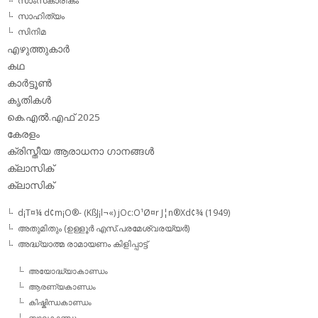
സാംസ്‌കാരികം
സാഹിത്യം
സിനിമ
എഴുത്തുകാര്‍
കഥ
കാര്‍ട്ടൂണ്‍
കൃതികള്‍
കെ.എല്‍.എഫ് 2025
കേരളം
ക്രിസ്തീയ ആരാധനാ ഗാനങ്ങള്‍
ക്ലാസിക്‌
ക്ലാസിക്
d¡T¤¼ d¢m¡O®- (KßJ¡l¬«) jOc:O¹Ø¤r J¦n®Xd¢¾ (1949)
അതുമിതും (ഉള്ളൂര്‍ എസ്.പരമേശ്വരയ്യര്‍)
അദ്ധ്യാത്മ രാമായണം കിളിപ്പാട്ട്‌
അയോദ്ധ്യാകാണ്ഡം
ആരണ്യകാണ്ഡം
കിഷ്കിന്ധകാണ്ഡം
ബാലകാണ്ഡം