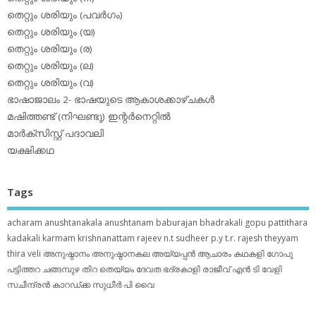
തെറ്റും ശരിയും (പവര്‍ഗം)
തെറ്റും ശരിയും (യ)
തെറ്റും ശരിയും (ര)
തെറ്റും ശരിയും (ല)
തെറ്റും ശരിയും (വ)
ഭാഷാജാലം 2- ഭാഷയുടെ ആകാശക്കാഴ്ചകള്‍
മഷിത്തണ്ട് (നിഘണ്ടു) ഇന്റര്‍നെറ്റില്‍
മാര്‍ക്‌സിസ്റ്റ് പദാവലി
യക്ഷിക്കഥ
Tags
acharam
anushtanakala
anushtanam
baburajan
bhadrakali
gopu pattithara
kadakali
karmam
krishnanattam
rajeev n.t
sudheer p.y
t.r. rajesh
theyyam
thira
veli
അനുഷ്ഠാനം
അനുഷ്ഠാനകല
അയ്യപ്പന്‍
ആചാരം
കഥകളി
ഗോപു
പട്ടിത്തറ
ചങ്ങമ്പുഴ
തിറ
തെയ്യം
ദേവത
ഭദ്രകാളി
രാജീവ് എൻ ടി
വേളി
സചീന്ദ്രന്‍ കാറഡ്ക്ക
സുധീര്‍ പി വൈ