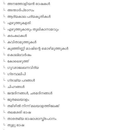
അനത്തോളിയന്‍ ഭാഷകള്‍
അന്താദിപ്രാസം
ആദ്യകാല പദ്യകൃതികള്‍
എഴുത്തുകളരി
എഴുത്തുകാരും തൂലികാനാമവും
കടംകഥകള്‍
കവിതാമുത്തുകള്‍
കുഞ്ഞിണ്ണി മാഷിന്റെ മൊഴിമുത്തുകള്‍
കൊല്ലവര്‍ഷം
കോലെഴുത്ത്
ഗൂഢാലേഖനവിദ്യ
ഗ്രന്ഥലിപി
ഗ്രാമ്യ പദങ്ങള്‍
ചിഹ്നങ്ങള്‍
ജന്മദിനങ്ങള്‍, ചരമദിനങ്ങള്‍
ജൂതമലയാളം
തമിഴില്‍ നിന്ന് മലയാളത്തിലേക്ക്
തലശേരി ഭാഷ
താരതമ്യ ഭാഷാശാസ്ത്രപഠനം
തുളു ഭാഷ