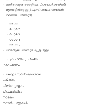
മണിമഞ്ജുഷ (ഉള്ളൂര്‍ എസ്.പരമേശ്വരയ്യര്‍)
മൃണാളിനി (ഉള്ളൂര്‍ എസ്.പരമേശ്വരയ്യര്‍)
രമണന്‍ (ചങ്ങമ്പുഴ)
©dQ® 1
©dQ® 2
©dQ® 3
©dQ® 4
©dQ® 5
വാഴക്കുല (ചങ്ങമ്പുഴ കൃഷ്ണപിള്ള)
l¡r´¤k O¹Ø¤r J¦n®Xd¢¾
ഗവേഷണം
കേരളാ സര്‍വ്വകലാശാല
ചരിത്രം
ചിത്രപുസ്തകം
ജീവചരിത്രം
നാടകം
നാടന്‍ പാട്ടുകള്‍