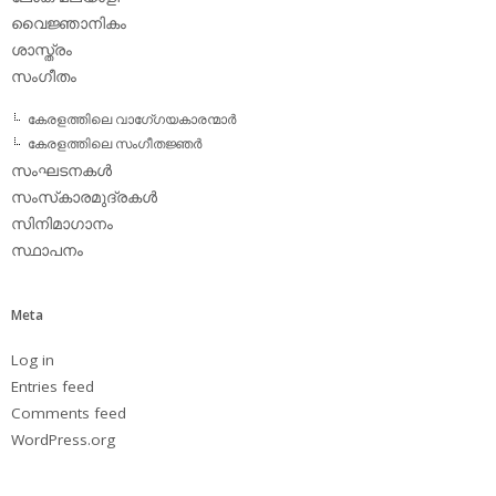
വൈജ്ഞാനികം
ശാസ്ത്രം
സംഗീതം
കേരളത്തിലെ വാഗേ്ഗയകാരന്മാര്‍
കേരളത്തിലെ സംഗീതജ്ഞര്‍
സംഘടനകള്‍
സംസ്‌കാരമുദ്രകള്‍
സിനിമാഗാനം
സ്ഥാപനം
Meta
Log in
Entries feed
Comments feed
WordPress.org