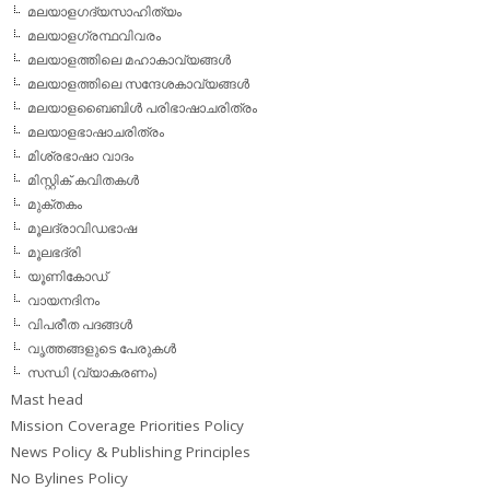
മലയാളഗദ്യസാഹിത്യം
മലയാളഗ്രന്ഥവിവരം
മലയാളത്തിലെ മഹാകാവ്യങ്ങള്‍
മലയാളത്തിലെ സന്ദേശകാവ്യങ്ങള്‍
മലയാളബൈബിള്‍ പരിഭാഷാചരിത്രം
മലയാളഭാഷാചരിത്രം
മിശ്രഭാഷാ വാദം
മിസ്റ്റിക് കവിതകള്‍
മുക്തകം
മൂലദ്രാവിഡഭാഷ
മൂലഭദ്രി
യൂണികോഡ്
വായനദിനം
വിപരീത പദങ്ങള്‍
വൃത്തങ്ങളുടെ പേരുകള്‍
സന്ധി (വ്യാകരണം)
Mast head
Mission Coverage Priorities Policy
News Policy & Publishing Principles
No Bylines Policy