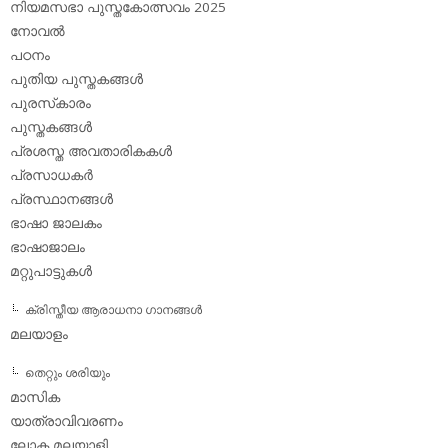
നിയമസഭാ പുസ്തകോത്സവം 2025
നോവല്‍
പഠനം
പുതിയ പുസ്തകങ്ങള്‍
പുരസ്‌കാരം
പുസ്തകങ്ങള്‍
പ്രശസ്ത അവതാരികകള്‍
പ്രസാധകര്‍
പ്രസ്ഥാനങ്ങള്‍
ഭാഷാ ജാലകം
ഭാഷാജാലം
മറ്റുപാട്ടുകള്‍
ക്രിസ്തീയ ആരാധനാ ഗാനങ്ങള്‍
മലയാളം
തെറ്റും ശരിയും
മാസിക
യാത്രാവിവരണം
ലോക മലയാളി