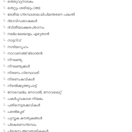
തെരുവുനാടകം
തെറ്റും ശരിയും (അ)
ദേശീയ ഗ്രന്ഥശാല ലിപ്യന്തരണ പദ്ധതി
ദ്രാവിഡഭാഷകള്‍
ദ്വിതീയാക്ഷരപ്രാസം
നല്ല മലയാളം എഴുതാന്‍
നാട്ടറിവ്
നാട്യഗൃഹം
നാറാണത്ത് ഭ്രാന്തന്‍
നിഘണ്ടു
നിഘണ്ടുക്കള്‍
നിരണം ഗ്രന്ഥവരി
നിരണംകവികള്‍
നിഴല്‍ക്കുത്തുപാട്ട്
നോവെല്ല, നോവല്‍, നോവലെറ്റ്
പകര്‍പ്പവകാശ നിയമം
പതിനെട്ടരക്കവികള്‍
പരല്‍പ്പേര്
പുസ്തക കൗതുകങ്ങള്‍
പ്രകരണഗ്രന്ഥം
പ്രശസ്ത അവതാരികകള്‍