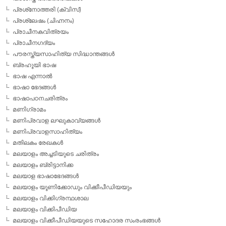
പ്രശ്‌നോത്തരി (ക്വിസ്)
പ്രശ്ലേഷം (ചിഹ്നനം)
പ്രാചീനകവിത്രയം
പ്രാചീനഗദ്യം
പൗരസ്ത്യസാഹിത്യ സിദ്ധാന്തങ്ങള്‍
ബ്രഹൂയി ഭാഷ
ഭാഷ എന്നാല്‍
ഭാഷാ ഭേദങ്ങള്‍
ഭാഷാപഠനചരിത്രം
മണിഗ്രാമം
മണിപ്രവാള ലഘുകാവ്യങ്ങള്‍
മണിപ്രവാളസാഹിത്യം
മതിലകം രേഖകള്‍
മലയാളം അച്ചടിയുടെ ചരിത്രം
മലയാളം ബ്രിട്ടാനിക്ക
മലയാള ഭാഷാഭേദങ്ങള്‍
മലയാളം യൂണിക്കോഡും വിക്കീപീഡിയയും
മലയാളം വിക്കിഗ്രന്ഥശാല
മലയാളം വിക്കിപീഡിയ
മലയാളം വിക്കീപീഡിയയുടെ സഹോദര സംരംഭങ്ങള്‍