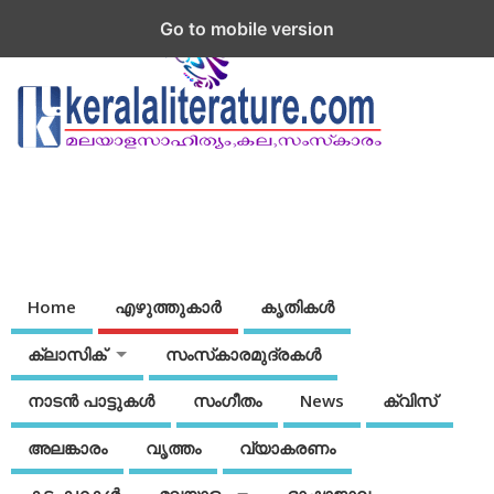
Go to mobile version
Home
എഴുത്തുകാര്‍
കൃതികൾ
ക്ലാസിക്
സംസ്‌കാരമുദ്രകള്‍
നാടന്‍ പാട്ടുകള്‍
സംഗീതം
News
ക്വിസ്
അലങ്കാരം
വൃത്തം
വ്യാകരണം