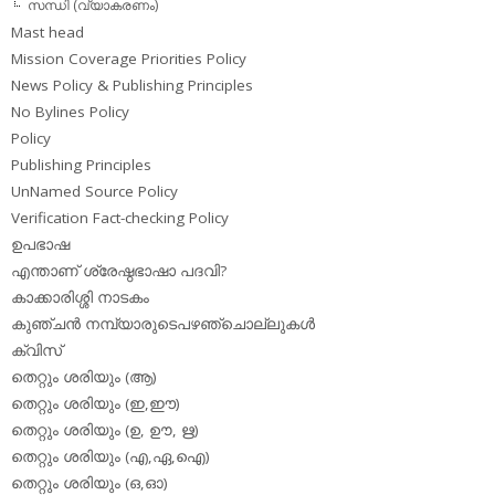
സന്ധി (വ്യാകരണം)
Mast head
Mission Coverage Priorities Policy
News Policy & Publishing Principles
No Bylines Policy
Policy
Publishing Principles
UnNamed Source Policy
Verification Fact-checking Policy
ഉപഭാഷ
എന്താണ് ശ്രേഷ്ഠഭാഷാ പദവി?
കാക്കാരിശ്ശി നാടകം
കുഞ്ചന്‍ നമ്പ്യാരുടെപഴഞ്ചൊല്ലുകള്‍
ക്വിസ്
തെറ്റും ശരിയും (ആ)
തെറ്റും ശരിയും (ഇ,ഈ)
തെറ്റും ശരിയും (ഉ, ഊ, ഋ)
തെറ്റും ശരിയും (എ,ഏ,ഐ)
തെറ്റും ശരിയും (ഒ,ഓ)