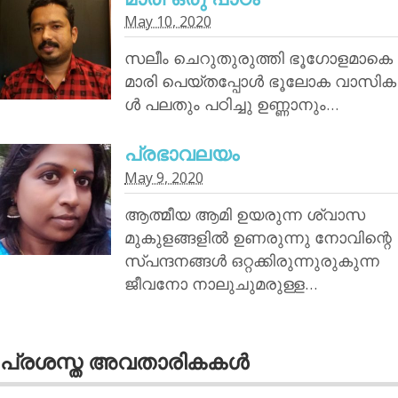
May 10, 2020
സലീം ചെറുതുരുത്തി ഭൂഗോളമാകെ
മാരി പെയ്തപ്പോൾ ഭൂലോക വാസിക
ൾ പലതും പഠിച്ചു ഉണ്ണാനും…
പ്രഭാവലയം
May 9, 2020
ആത്മീയ ആമി ഉയരുന്ന ശ്വാസ
മുകുളങ്ങളിൽ ഉണരുന്നു നോവിന്റെ
സ്പന്ദനങ്ങൾ ഒറ്റക്കിരുന്നുരുകുന്ന
ജീവനോ നാലുചുമരുള്ള…
പ്രശസ്ത അവതാരികകള്‍