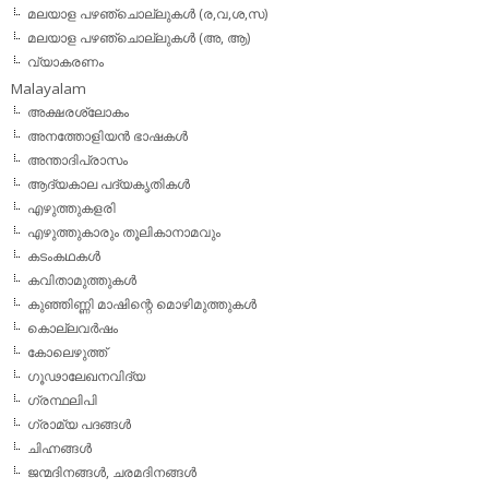
മലയാള പഴഞ്ചൊല്ലുകള്‍ (ര,വ,ശ,സ)
മലയാള പഴഞ്ചൊല്ലുകൾ (അ, ആ)
വ്യാകരണം
Malayalam
അക്ഷരശ്ലോകം
അനത്തോളിയന്‍ ഭാഷകള്‍
അന്താദിപ്രാസം
ആദ്യകാല പദ്യകൃതികള്‍
എഴുത്തുകളരി
എഴുത്തുകാരും തൂലികാനാമവും
കടംകഥകള്‍
കവിതാമുത്തുകള്‍
കുഞ്ഞിണ്ണി മാഷിന്റെ മൊഴിമുത്തുകള്‍
കൊല്ലവര്‍ഷം
കോലെഴുത്ത്
ഗൂഢാലേഖനവിദ്യ
ഗ്രന്ഥലിപി
ഗ്രാമ്യ പദങ്ങള്‍
ചിഹ്നങ്ങള്‍
ജന്മദിനങ്ങള്‍, ചരമദിനങ്ങള്‍