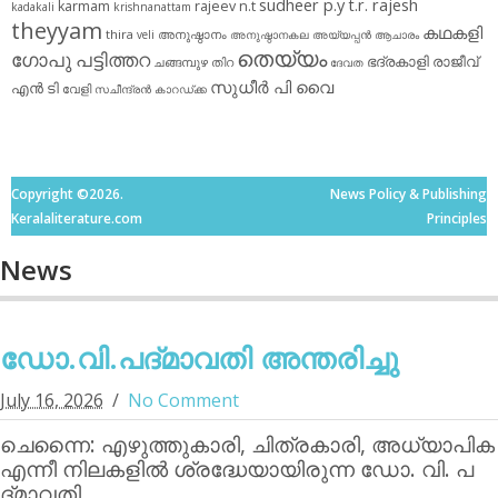
sudheer p.y
t.r. rajesh
karmam
rajeev n.t
kadakali
krishnanattam
theyyam
കഥകളി
thira
അനുഷ്ഠാനം
veli
അനുഷ്ഠാനകല
അയ്യപ്പന്‍
ആചാരം
തെയ്യം
ഗോപു പട്ടിത്തറ
ഭദ്രകാളി
രാജീവ്
ചങ്ങമ്പുഴ
തിറ
ദേവത
സുധീര്‍ പി വൈ
എൻ ടി
വേളി
സചീന്ദ്രന്‍ കാറഡ്ക്ക
Copyright ©2026.
News Policy & Publishing
Keralaliterature.com
Principles
News
ഡോ.വി.പദ്മാവതി അന്തരിച്ചു
July 16, 2026
No Comment
ചെന്നൈ: എഴുത്തുകാരി, ചിത്രകാരി, അധ്യാപിക
എന്നീ നിലകളില്‍ ശ്രദ്ധേയായിരുന്ന ഡോ. വി. പ
ദ്മാവതി…