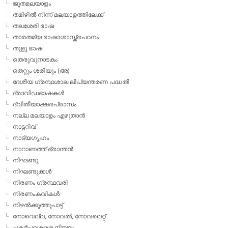
ജൂതമലയാളം
തമിഴില്‍ നിന്ന് മലയാളത്തിലേക്ക്
തലശേരി ഭാഷ
താരതമ്യ ഭാഷാശാസ്ത്രപഠനം
തുളു ഭാഷ
തെരുവുനാടകം
തെറ്റും ശരിയും (അ)
ദേശീയ ഗ്രന്ഥശാല ലിപ്യന്തരണ പദ്ധതി
ദ്രാവിഡഭാഷകള്‍
ദ്വിതീയാക്ഷരപ്രാസം
നല്ല മലയാളം എഴുതാന്‍
നാട്ടറിവ്
നാട്യഗൃഹം
നാറാണത്ത് ഭ്രാന്തന്‍
നിഘണ്ടു
നിഘണ്ടുക്കള്‍
നിരണം ഗ്രന്ഥവരി
നിരണംകവികള്‍
നിഴല്‍ക്കുത്തുപാട്ട്
നോവെല്ല, നോവല്‍, നോവലെറ്റ്
പകര്‍പ്പവകാശ നിയമം