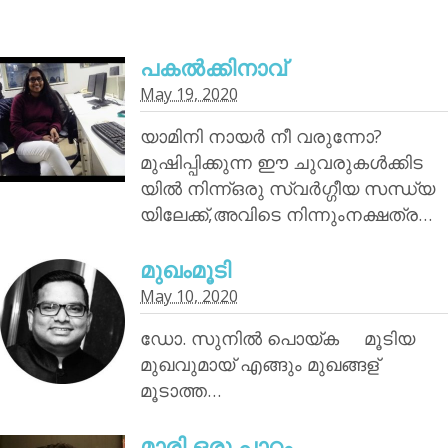
പകൽക്കിനാവ്‌
May 19, 2020
യാമിനി നായര്‍ നീ വരുന്നോ?
മുഷിപ്പിക്കുന്ന ഈ ചുവരുകൾക്കിട
യിൽ നിന്ന്ഒരു സ്വർഗ്ഗീയ സന്ധ്യ
യിലേക്ക്,അവിടെ നിന്നുംനക്ഷത്ര…
മുഖംമൂടി
May 10, 2020
ഡോ. സുനിൽ പൊയ്‌ക മൂടിയ
മുഖവുമായ് എങ്ങും മുഖങ്ങള്
മൂടാത്ത…
മാരി ഒരു പാഠം