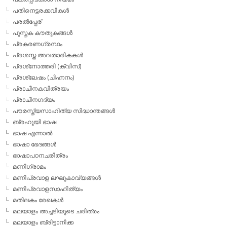
പതിനെട്ടരക്കവികള്‍
പരല്‍പ്പേര്
പുസ്തക കൗതുകങ്ങള്‍
പ്രകരണഗ്രന്ഥം
പ്രശസ്ത അവതാരികകള്‍
പ്രശ്‌നോത്തരി (ക്വിസ്)
പ്രശ്ലേഷം (ചിഹ്നനം)
പ്രാചീനകവിത്രയം
പ്രാചീനഗദ്യം
പൗരസ്ത്യസാഹിത്യ സിദ്ധാന്തങ്ങള്‍
ബ്രഹൂയി ഭാഷ
ഭാഷ എന്നാല്‍
ഭാഷാ ഭേദങ്ങള്‍
ഭാഷാപഠനചരിത്രം
മണിഗ്രാമം
മണിപ്രവാള ലഘുകാവ്യങ്ങള്‍
മണിപ്രവാളസാഹിത്യം
മതിലകം രേഖകള്‍
മലയാളം അച്ചടിയുടെ ചരിത്രം
മലയാളം ബ്രിട്ടാനിക്ക