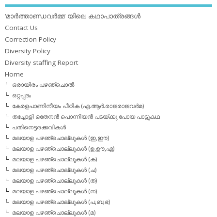
‘മാര്‍ത്താണ്ഡവര്‍മ്മ’ യിലെ കഥാപാത്രങ്ങള്‍
Contact Us
Correction Policy
Diversity Policy
Diversity staffing Report
Home
ഒരായിരം പഴഞ്ചൊല്‍
ഒറ്റപ്പദം
കേരളപാണിനീയം പീഠിക (എ.ആര്‍.രാജരാജവര്‍മ)
തച്ചോളി ഒതേനൻ പൊന്നിയൻ പടയ്‌ക്കു പോയ പാട്ടുകഥ
പതിനെട്ടരക്കവികള്‍
മലയാള പഴഞ്ചൊല്ലുകള്‍ (ഇ,ഈ)
മലയാള പഴഞ്ചൊല്ലുകള്‍ (ഉ,ഊ,എ)
മലയാള പഴഞ്ചൊല്ലുകള്‍ (ക)
മലയാള പഴഞ്ചൊല്ലുകള്‍ (ച)
മലയാള പഴഞ്ചൊല്ലുകള്‍ (ത)
മലയാള പഴഞ്ചൊല്ലുകള്‍ (ന)
മലയാള പഴഞ്ചൊല്ലുകള്‍ (പ,ബ,ഭ)
മലയാള പഴഞ്ചൊല്ലുകള്‍ (മ)