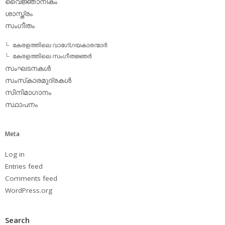
വൈജ്ഞാനികം
ശാസ്ത്രം
സംഗീതം
കേരളത്തിലെ വാഗേ്ഗയകാരന്മാര്‍
കേരളത്തിലെ സംഗീതജ്ഞര്‍
സംഘടനകള്‍
സംസ്‌കാരമുദ്രകള്‍
സിനിമാഗാനം
സ്ഥാപനം
Meta
Log in
Entries feed
Comments feed
WordPress.org
Search