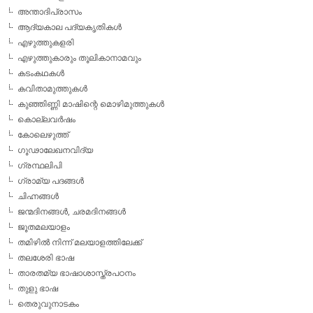
അന്താദിപ്രാസം
ആദ്യകാല പദ്യകൃതികള്‍
എഴുത്തുകളരി
എഴുത്തുകാരും തൂലികാനാമവും
കടംകഥകള്‍
കവിതാമുത്തുകള്‍
കുഞ്ഞിണ്ണി മാഷിന്റെ മൊഴിമുത്തുകള്‍
കൊല്ലവര്‍ഷം
കോലെഴുത്ത്
ഗൂഢാലേഖനവിദ്യ
ഗ്രന്ഥലിപി
ഗ്രാമ്യ പദങ്ങള്‍
ചിഹ്നങ്ങള്‍
ജന്മദിനങ്ങള്‍, ചരമദിനങ്ങള്‍
ജൂതമലയാളം
തമിഴില്‍ നിന്ന് മലയാളത്തിലേക്ക്
തലശേരി ഭാഷ
താരതമ്യ ഭാഷാശാസ്ത്രപഠനം
തുളു ഭാഷ
തെരുവുനാടകം