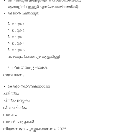
മണിമഞ്ജുഷ (ഉള്ളൂര്‍ എസ്.പരമേശ്വരയ്യര്‍)
മൃണാളിനി (ഉള്ളൂര്‍ എസ്.പരമേശ്വരയ്യര്‍)
രമണന്‍ (ചങ്ങമ്പുഴ)
©dQ® 1
©dQ® 2
©dQ® 3
©dQ® 4
©dQ® 5
വാഴക്കുല (ചങ്ങമ്പുഴ കൃഷ്ണപിള്ള)
l¡r´¤k O¹Ø¤r J¦n®Xd¢¾
ഗവേഷണം
കേരളാ സര്‍വ്വകലാശാല
ചരിത്രം
ചിത്രപുസ്തകം
ജീവചരിത്രം
നാടകം
നാടന്‍ പാട്ടുകള്‍
നിയമസഭാ പുസ്തകോത്സവം 2025