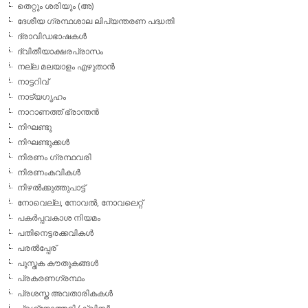
തെറ്റും ശരിയും (അ)
ദേശീയ ഗ്രന്ഥശാല ലിപ്യന്തരണ പദ്ധതി
ദ്രാവിഡഭാഷകള്‍
ദ്വിതീയാക്ഷരപ്രാസം
നല്ല മലയാളം എഴുതാന്‍
നാട്ടറിവ്
നാട്യഗൃഹം
നാറാണത്ത് ഭ്രാന്തന്‍
നിഘണ്ടു
നിഘണ്ടുക്കള്‍
നിരണം ഗ്രന്ഥവരി
നിരണംകവികള്‍
നിഴല്‍ക്കുത്തുപാട്ട്
നോവെല്ല, നോവല്‍, നോവലെറ്റ്
പകര്‍പ്പവകാശ നിയമം
പതിനെട്ടരക്കവികള്‍
പരല്‍പ്പേര്
പുസ്തക കൗതുകങ്ങള്‍
പ്രകരണഗ്രന്ഥം
പ്രശസ്ത അവതാരികകള്‍