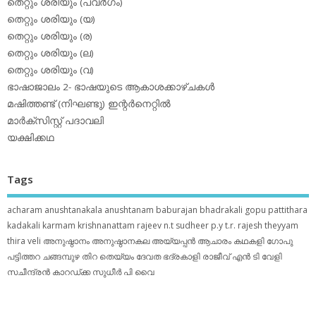
തെറ്റും ശരിയും (പവര്‍ഗം)
തെറ്റും ശരിയും (യ)
തെറ്റും ശരിയും (ര)
തെറ്റും ശരിയും (ല)
തെറ്റും ശരിയും (വ)
ഭാഷാജാലം 2- ഭാഷയുടെ ആകാശക്കാഴ്ചകള്‍
മഷിത്തണ്ട് (നിഘണ്ടു) ഇന്റര്‍നെറ്റില്‍
മാര്‍ക്‌സിസ്റ്റ് പദാവലി
യക്ഷിക്കഥ
Tags
acharam
anushtanakala
anushtanam
baburajan
bhadrakali
gopu pattithara
kadakali
karmam
krishnanattam
rajeev n.t
sudheer p.y
t.r. rajesh
theyyam
thira
veli
അനുഷ്ഠാനം
അനുഷ്ഠാനകല
അയ്യപ്പന്‍
ആചാരം
കഥകളി
ഗോപു
പട്ടിത്തറ
ചങ്ങമ്പുഴ
തിറ
തെയ്യം
ദേവത
ഭദ്രകാളി
രാജീവ് എൻ ടി
വേളി
സചീന്ദ്രന്‍ കാറഡ്ക്ക
സുധീര്‍ പി വൈ