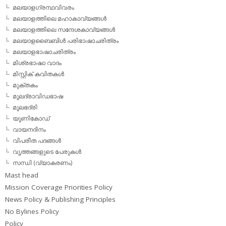
മലയാളഗ്രന്ഥവിവരം
മലയാളത്തിലെ മഹാകാവ്യങ്ങള്‍
മലയാളത്തിലെ സന്ദേശകാവ്യങ്ങള്‍
മലയാളബൈബിള്‍ പരിഭാഷാചരിത്രം
മലയാളഭാഷാചരിത്രം
മിശ്രഭാഷാ വാദം
മിസ്റ്റിക് കവിതകള്‍
മുക്തകം
മൂലദ്രാവിഡഭാഷ
മൂലഭദ്രി
യൂണികോഡ്
വായനദിനം
വിപരീത പദങ്ങള്‍
വൃത്തങ്ങളുടെ പേരുകള്‍
സന്ധി (വ്യാകരണം)
Mast head
Mission Coverage Priorities Policy
News Policy & Publishing Principles
No Bylines Policy
Policy