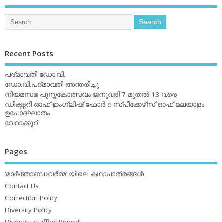
Recent Posts
പദ്മാവതി ഡോ.വി.
ഡോ.വി.പദ്മാവതി അന്തരിച്ചു
നിയമസഭ പുസ്തകോത്സവം ജനുവരി 7 മുതല്‍ 13 വരെ
ഡിക്ഷ്ണറി ഓഫ് ഇംഗ്ലിഷ് ഫോര്‍ ദ സ്പീക്കേഴ്‌സ് ഓഫ് മലയാളം
ഉപോദ്ഘാതം
വേറാക്കൂറ്
Pages
‘മാര്‍ത്താണ്ഡവര്‍മ്മ’ യിലെ കഥാപാത്രങ്ങള്‍
Contact Us
Correction Policy
Diversity Policy
Diversity staffing Report