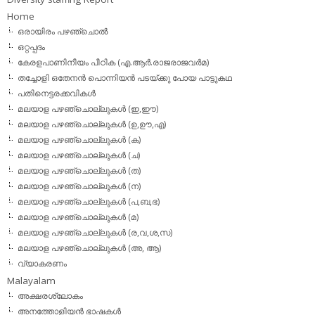
Home
ഒരായിരം പഴഞ്ചൊല്‍
ഒറ്റപ്പദം
കേരളപാണിനീയം പീഠിക (എ.ആര്‍.രാജരാജവര്‍മ)
തച്ചോളി ഒതേനൻ പൊന്നിയൻ പടയ്‌ക്കു പോയ പാട്ടുകഥ
പതിനെട്ടരക്കവികള്‍
മലയാള പഴഞ്ചൊല്ലുകള്‍ (ഇ,ഈ)
മലയാള പഴഞ്ചൊല്ലുകള്‍ (ഉ,ഊ,എ)
മലയാള പഴഞ്ചൊല്ലുകള്‍ (ക)
മലയാള പഴഞ്ചൊല്ലുകള്‍ (ച)
മലയാള പഴഞ്ചൊല്ലുകള്‍ (ത)
മലയാള പഴഞ്ചൊല്ലുകള്‍ (ന)
മലയാള പഴഞ്ചൊല്ലുകള്‍ (പ,ബ,ഭ)
മലയാള പഴഞ്ചൊല്ലുകള്‍ (മ)
മലയാള പഴഞ്ചൊല്ലുകള്‍ (ര,വ,ശ,സ)
മലയാള പഴഞ്ചൊല്ലുകൾ (അ, ആ)
വ്യാകരണം
Malayalam
അക്ഷരശ്ലോകം
അനത്തോളിയന്‍ ഭാഷകള്‍