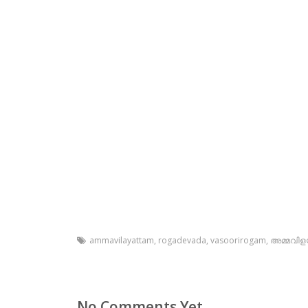
ammavilayattam
,
rogadevada
,
vasoorirogam
,
അമ്മവിളയ
No Comments Yet