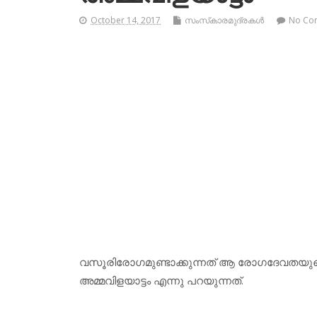
October 14, 2017
സംസ്‌കാരമുദ്രകള്‍
No Co
വസൂരിരോഗമുണ്ടാക്കുന്നത് ആ രോഗദേവതയു
അമ്മവിളയാട്ടം എന്നു പറയുന്നത്.