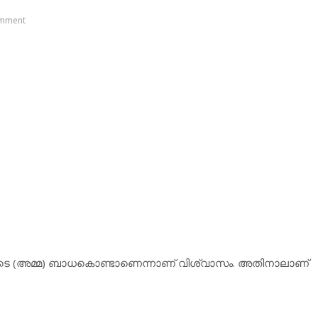
mment
ടെ (അമ്മ) ബാധകൊണ്ടാണെന്നാണ് വിശ്വാസം. അതിനാലാണ്