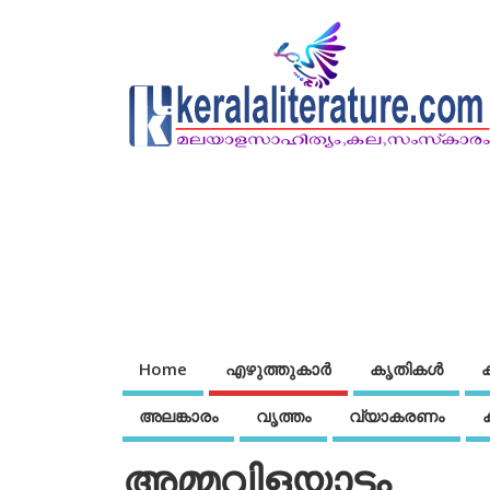
Home
എഴുത്തുകാര്‍
കൃതികൾ
അലങ്കാരം
വൃത്തം
വ്യാകരണം
അമ്മവിളയാട്ടം