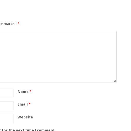
are marked
*
Name
*
Email
*
Website
r for the next time I comment.