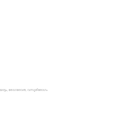
ാട്ടം
,
രോഗദേവത
,
വസൂരിരോഗം