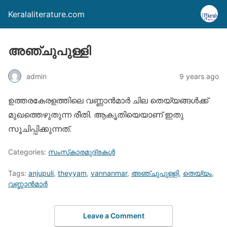
Keralaliterature.com
അഞ്ചുപുള്ളി
admin
9 years ago
ഉത്തരകേരളത്തിലെ വണ്ണാന്‍മാര്‍ ചില തെയ്യങ്ങള്‍ക്ക്
മുഖത്തെഴുതുന്ന രീതി. ആകൃതിയെയാണ് ഇതു
സൂചിപ്പിക്കുന്നത്.
Categories:
സംസ്‌കാരമുദ്രകള്‍
Tags:
anjupuli
,
theyyam
,
vannanmar
,
അഞ്ചുപുള്ളി
,
തെയ്യം
,
വണ്ണാന്‍മാര്‍
Leave a Comment