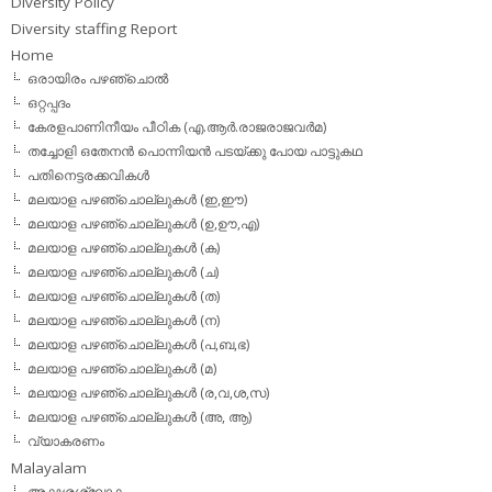
Diversity Policy
Diversity staffing Report
Home
ഒരായിരം പഴഞ്ചൊല്‍
ഒറ്റപ്പദം
കേരളപാണിനീയം പീഠിക (എ.ആര്‍.രാജരാജവര്‍മ)
തച്ചോളി ഒതേനൻ പൊന്നിയൻ പടയ്‌ക്കു പോയ പാട്ടുകഥ
പതിനെട്ടരക്കവികള്‍
മലയാള പഴഞ്ചൊല്ലുകള്‍ (ഇ,ഈ)
മലയാള പഴഞ്ചൊല്ലുകള്‍ (ഉ,ഊ,എ)
മലയാള പഴഞ്ചൊല്ലുകള്‍ (ക)
മലയാള പഴഞ്ചൊല്ലുകള്‍ (ച)
മലയാള പഴഞ്ചൊല്ലുകള്‍ (ത)
മലയാള പഴഞ്ചൊല്ലുകള്‍ (ന)
മലയാള പഴഞ്ചൊല്ലുകള്‍ (പ,ബ,ഭ)
മലയാള പഴഞ്ചൊല്ലുകള്‍ (മ)
മലയാള പഴഞ്ചൊല്ലുകള്‍ (ര,വ,ശ,സ)
മലയാള പഴഞ്ചൊല്ലുകൾ (അ, ആ)
വ്യാകരണം
Malayalam
അക്ഷരശ്ലോകം