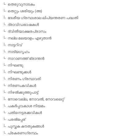
തെരുവുനാടകം
തെറ്റും ശരിയും (അ)
ദേശീയ ഗ്രന്ഥശാല ലിപ്യന്തരണ പദ്ധതി
ദ്രാവിഡഭാഷകള്‍
ദ്വിതീയാക്ഷരപ്രാസം
നല്ല മലയാളം എഴുതാന്‍
നാട്ടറിവ്
നാട്യഗൃഹം
നാറാണത്ത് ഭ്രാന്തന്‍
നിഘണ്ടു
നിഘണ്ടുക്കള്‍
നിരണം ഗ്രന്ഥവരി
നിരണംകവികള്‍
നിഴല്‍ക്കുത്തുപാട്ട്
നോവെല്ല, നോവല്‍, നോവലെറ്റ്
പകര്‍പ്പവകാശ നിയമം
പതിനെട്ടരക്കവികള്‍
പരല്‍പ്പേര്
പുസ്തക കൗതുകങ്ങള്‍
പ്രകരണഗ്രന്ഥം