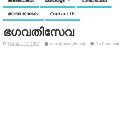
കടംകഥകള്‍
മലയാളം
ഭാഷാജാലം
ഭാഷാ ജാലകം
Contact Us
ഭഗവതിസേവ
October 14, 2017
സംസ്‌കാരമുദ്രകള്‍
No Comment