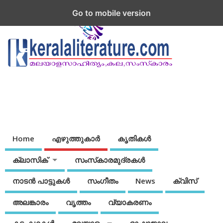
Go to mobile version
Home
എഴുത്തുകാര്‍
കൃതികൾ
ക്ലാസിക്
സംസ്‌കാരമുദ്രകള്‍
നാടന്‍ പാട്ടുകള്‍
സംഗീതം
News
ക്വിസ്
അലങ്കാരം
വൃത്തം
വ്യാകരണം