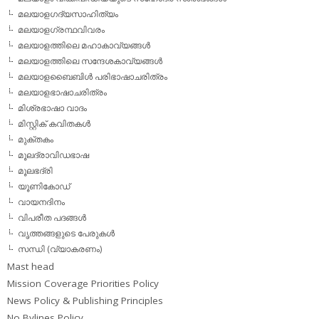
മലയാളഗദ്യസാഹിത്യം
മലയാളഗ്രന്ഥവിവരം
മലയാളത്തിലെ മഹാകാവ്യങ്ങള്‍
മലയാളത്തിലെ സന്ദേശകാവ്യങ്ങള്‍
മലയാളബൈബിള്‍ പരിഭാഷാചരിത്രം
മലയാളഭാഷാചരിത്രം
മിശ്രഭാഷാ വാദം
മിസ്റ്റിക് കവിതകള്‍
മുക്തകം
മൂലദ്രാവിഡഭാഷ
മൂലഭദ്രി
യൂണികോഡ്
വായനദിനം
വിപരീത പദങ്ങള്‍
വൃത്തങ്ങളുടെ പേരുകള്‍
സന്ധി (വ്യാകരണം)
Mast head
Mission Coverage Priorities Policy
News Policy & Publishing Principles
No Bylines Policy