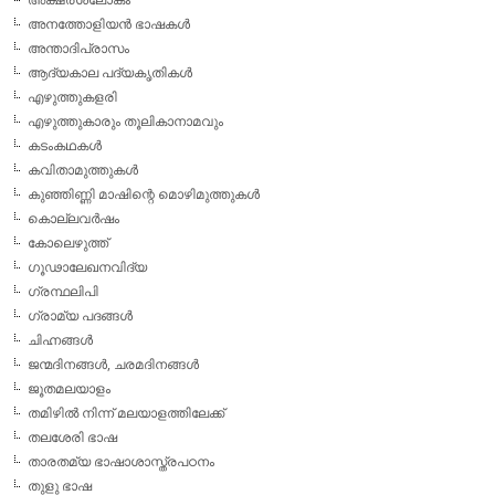
അനത്തോളിയന്‍ ഭാഷകള്‍
അന്താദിപ്രാസം
ആദ്യകാല പദ്യകൃതികള്‍
എഴുത്തുകളരി
എഴുത്തുകാരും തൂലികാനാമവും
കടംകഥകള്‍
കവിതാമുത്തുകള്‍
കുഞ്ഞിണ്ണി മാഷിന്റെ മൊഴിമുത്തുകള്‍
കൊല്ലവര്‍ഷം
കോലെഴുത്ത്
ഗൂഢാലേഖനവിദ്യ
ഗ്രന്ഥലിപി
ഗ്രാമ്യ പദങ്ങള്‍
ചിഹ്നങ്ങള്‍
ജന്മദിനങ്ങള്‍, ചരമദിനങ്ങള്‍
ജൂതമലയാളം
തമിഴില്‍ നിന്ന് മലയാളത്തിലേക്ക്
തലശേരി ഭാഷ
താരതമ്യ ഭാഷാശാസ്ത്രപഠനം
തുളു ഭാഷ