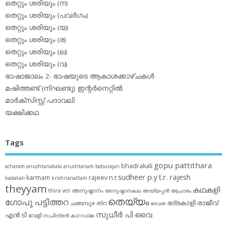
തെറ്റും ശരിയും (ന)
തെറ്റും ശരിയും (പവര്‍ഗം)
തെറ്റും ശരിയും (യ)
തെറ്റും ശരിയും (ര)
തെറ്റും ശരിയും (ല)
തെറ്റും ശരിയും (വ)
ഭാഷാജാലം 2- ഭാഷയുടെ ആകാശക്കാഴ്ചകള്‍
മഷിത്തണ്ട് (നിഘണ്ടു) ഇന്റര്‍നെറ്റില്‍
മാര്‍ക്‌സിസ്റ്റ് പദാവലി
യക്ഷിക്കഥ
Tags
gopu pattithara
bhadrakali
acharam
anushtanakala
anushtanam
baburajan
sudheer p.y
t.r. rajesh
karmam
rajeev n.t
kadakali
krishnanattam
theyyam
കഥകളി
thira
അനുഷ്ഠാനം
veli
അനുഷ്ഠാനകല
അയ്യപ്പന്‍
ആചാരം
തെയ്യം
ഗോപു പട്ടിത്തറ
ഭദ്രകാളി
രാജീവ്
ചങ്ങമ്പുഴ
തിറ
ദേവത
സുധീര്‍ പി വൈ
എൻ ടി
വേളി
സചീന്ദ്രന്‍ കാറഡ്ക്ക