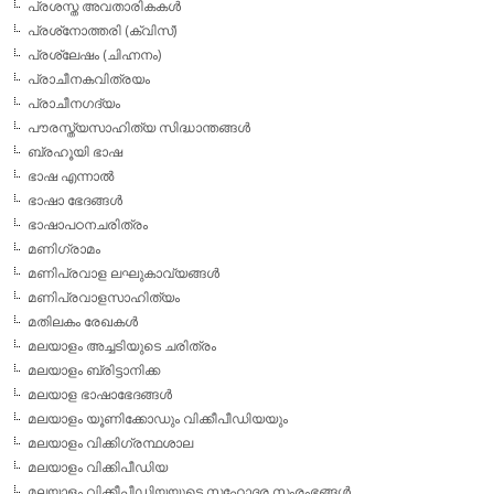
പ്രശസ്ത അവതാരികകള്‍
പ്രശ്‌നോത്തരി (ക്വിസ്)
പ്രശ്ലേഷം (ചിഹ്നനം)
പ്രാചീനകവിത്രയം
പ്രാചീനഗദ്യം
പൗരസ്ത്യസാഹിത്യ സിദ്ധാന്തങ്ങള്‍
ബ്രഹൂയി ഭാഷ
ഭാഷ എന്നാല്‍
ഭാഷാ ഭേദങ്ങള്‍
ഭാഷാപഠനചരിത്രം
മണിഗ്രാമം
മണിപ്രവാള ലഘുകാവ്യങ്ങള്‍
മണിപ്രവാളസാഹിത്യം
മതിലകം രേഖകള്‍
മലയാളം അച്ചടിയുടെ ചരിത്രം
മലയാളം ബ്രിട്ടാനിക്ക
മലയാള ഭാഷാഭേദങ്ങള്‍
മലയാളം യൂണിക്കോഡും വിക്കീപീഡിയയും
മലയാളം വിക്കിഗ്രന്ഥശാല
മലയാളം വിക്കിപീഡിയ
മലയാളം വിക്കീപീഡിയയുടെ സഹോദര സംരംഭങ്ങള്‍