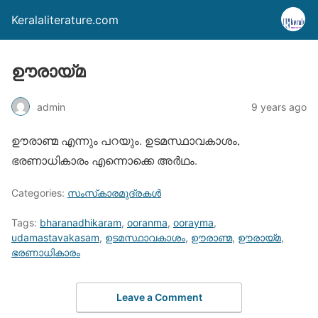
Keralaliterature.com
ഊരായ്മ
admin
9 years ago
ഊരാണ്മ എന്നും പറയും. ഉടമസ്ഥാവകാശം,
ഭരണാധികാരം എന്നൊക്കെ അര്‍ഥം.
Categories:
സംസ്‌കാരമുദ്രകള്‍
Tags:
bharanadhikaram
,
ooranma
,
oorayma
,
udamastavakasam
,
ഉടമസ്ഥാവകാശം
,
ഊരാണ്മ
,
ഊരായ്മ
,
ഭരണാധികാരം
Leave a Comment