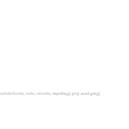
kazhukichoottu
,
oottu
,
vavoottu
,
ആണ്ടിയൂട്ട്‌
,
ഊട്ട്
,
കാലിച്ചന്തൂട്ട്
,