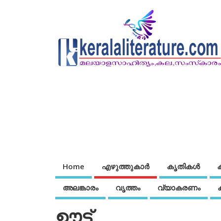
Home
എഴുത്തുകാര്‍
കൃതികൾ
അലങ്കാരം
വൃത്തം
വ്യാകരണം
ഊട്ട്‌