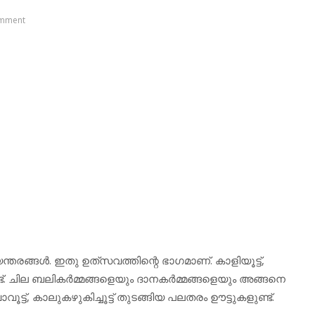
mment
തരങ്ങള്‍. ഇതു ഉത്‌സവത്തിന്റെ ഭാഗമാണ്. കാളിയൂട്ട്,
ട്. ചില ബലികര്‍മ്മങ്ങളെയും ദാനകര്‍മ്മങ്ങളെയും അങ്ങനെ
്, വാവൂട്ട്, കാലുകഴുകിച്ചൂട്ട് തുടങ്ങിയ പലതരം ഊട്ടുകളുണ്ട്.