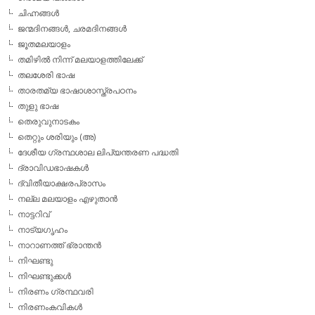
ചിഹ്നങ്ങള്‍
ജന്മദിനങ്ങള്‍, ചരമദിനങ്ങള്‍
ജൂതമലയാളം
തമിഴില്‍ നിന്ന് മലയാളത്തിലേക്ക്
തലശേരി ഭാഷ
താരതമ്യ ഭാഷാശാസ്ത്രപഠനം
തുളു ഭാഷ
തെരുവുനാടകം
തെറ്റും ശരിയും (അ)
ദേശീയ ഗ്രന്ഥശാല ലിപ്യന്തരണ പദ്ധതി
ദ്രാവിഡഭാഷകള്‍
ദ്വിതീയാക്ഷരപ്രാസം
നല്ല മലയാളം എഴുതാന്‍
നാട്ടറിവ്
നാട്യഗൃഹം
നാറാണത്ത് ഭ്രാന്തന്‍
നിഘണ്ടു
നിഘണ്ടുക്കള്‍
നിരണം ഗ്രന്ഥവരി
നിരണംകവികള്‍