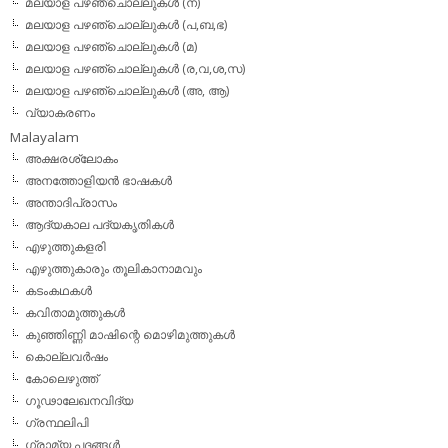
മലയാള പഴഞ്ചൊല്ലുകള്‍ (ന)
മലയാള പഴഞ്ചൊല്ലുകള്‍ (പ,ബ,ഭ)
മലയാള പഴഞ്ചൊല്ലുകള്‍ (മ)
മലയാള പഴഞ്ചൊല്ലുകള്‍ (ര,വ,ശ,സ)
മലയാള പഴഞ്ചൊല്ലുകൾ (അ, ആ)
വ്യാകരണം
Malayalam
അക്ഷരശ്ലോകം
അനത്തോളിയന്‍ ഭാഷകള്‍
അന്താദിപ്രാസം
ആദ്യകാല പദ്യകൃതികള്‍
എഴുത്തുകളരി
എഴുത്തുകാരും തൂലികാനാമവും
കടംകഥകള്‍
കവിതാമുത്തുകള്‍
കുഞ്ഞിണ്ണി മാഷിന്റെ മൊഴിമുത്തുകള്‍
കൊല്ലവര്‍ഷം
കോലെഴുത്ത്
ഗൂഢാലേഖനവിദ്യ
ഗ്രന്ഥലിപി
ഗ്രാമ്യ പദങ്ങള്‍