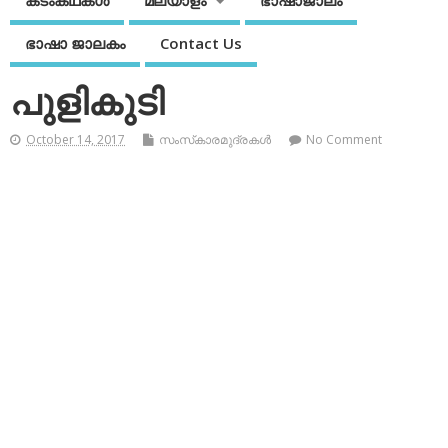
കടംകഥകള്‍
മലയാളം
ഭാഷാജാലം
ഭാഷാ ജാലകം
Contact Us
പുളികുടി
October 14, 2017
സംസ്‌കാരമുദ്രകള്‍
No Comment