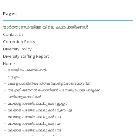
Pages
‘മാര്‍ത്താണ്ഡവര്‍മ്മ’ യിലെ കഥാപാത്രങ്ങള്‍
Contact Us
Correction Policy
Diversity Policy
Diversity staffing Report
Home
ഒരായിരം പഴഞ്ചൊല്‍
ഒറ്റപ്പദം
കേരളപാണിനീയം പീഠിക (എ.ആര്‍.രാജരാജവര്‍മ)
തച്ചോളി ഒതേനൻ പൊന്നിയൻ പടയ്‌ക്കു പോയ പാട്ടുകഥ
പതിനെട്ടരക്കവികള്‍
മലയാള പഴഞ്ചൊല്ലുകള്‍ (ഇ,ഈ)
മലയാള പഴഞ്ചൊല്ലുകള്‍ (ഉ,ഊ,എ)
മലയാള പഴഞ്ചൊല്ലുകള്‍ (ക)
മലയാള പഴഞ്ചൊല്ലുകള്‍ (ച)
മലയാള പഴഞ്ചൊല്ലുകള്‍ (ത)