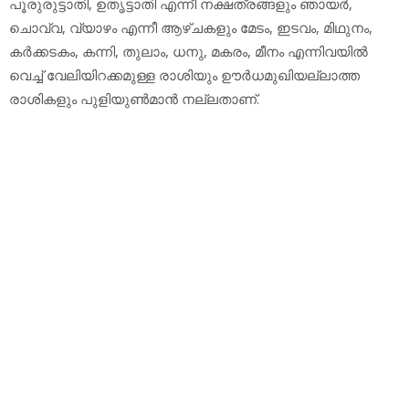
പൂരുരുട്ടാതി, ഉതൃട്ടാതി എന്നീ നക്ഷത്രങ്ങളും ഞായര്‍,
ചൊവ്വ, വ്യാഴം എന്നീ ആഴ്ചകളും മേടം, ഇടവം, മിഥുനം,
കര്‍ക്കടകം, കന്നി, തുലാം, ധനു, മകരം, മീനം എന്നിവയില്‍
വെച്ച് വേലിയിറക്കമുള്ള രാശിയും ഊര്‍ധമുഖിയല്ലാത്ത
രാശികളും പുളിയുണ്‍മാന്‍ നല്ലതാണ്.