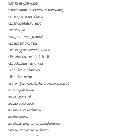
നിഴല്‍ക്കുത്തുപാട്ട്
നോവെല്ല, നോവല്‍, നോവലെറ്റ്
പകര്‍പ്പവകാശ നിയമം
പതിനെട്ടരക്കവികള്‍
പരല്‍പ്പേര്
പുസ്തക കൗതുകങ്ങള്‍
പ്രകരണഗ്രന്ഥം
പ്രശസ്ത അവതാരികകള്‍
പ്രശ്‌നോത്തരി (ക്വിസ്)
പ്രശ്ലേഷം (ചിഹ്നനം)
പ്രാചീനകവിത്രയം
പ്രാചീനഗദ്യം
പൗരസ്ത്യസാഹിത്യ സിദ്ധാന്തങ്ങള്‍
ബ്രഹൂയി ഭാഷ
ഭാഷ എന്നാല്‍
ഭാഷാ ഭേദങ്ങള്‍
ഭാഷാപഠനചരിത്രം
മണിഗ്രാമം
മണിപ്രവാള ലഘുകാവ്യങ്ങള്‍
മണിപ്രവാളസാഹിത്യം