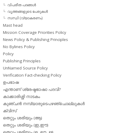
വിപരീത പദങ്ങള്‍
വൃത്തങ്ങളുടെ പേരുകള്‍
സന്ധി (വ്യാകരണം)
Mast head
Mission Coverage Priorities Policy
News Policy & Publishing Principles
No Bylines Policy
Policy
Publishing Principles
UnNamed Source Policy
Verification Fact-checking Policy
ഉപഭാഷ
എന്താണ് ശ്രേഷ്ഠഭാഷാ പദവി?
കാക്കാരിശ്ശി നാടകം
കുഞ്ചന്‍ നമ്പ്യാരുടെപഴഞ്ചൊല്ലുകള്‍
ക്വിസ്
തെറ്റും ശരിയും (ആ)
തെറ്റും ശരിയും (ഇ,ഈ)
തെറ്റും ശരിയും (ഉ, ഊ, ഋ)