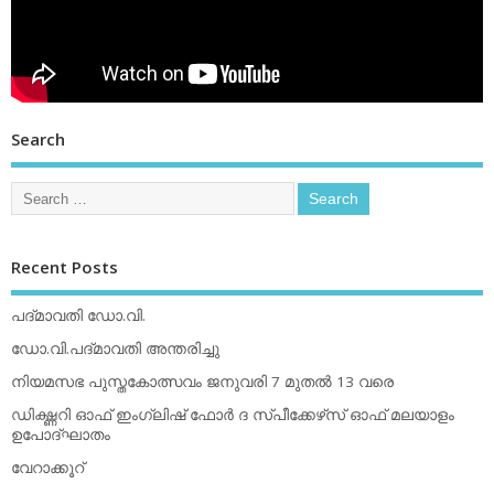
Search
Recent Posts
പദ്മാവതി ഡോ.വി.
ഡോ.വി.പദ്മാവതി അന്തരിച്ചു
നിയമസഭ പുസ്തകോത്സവം ജനുവരി 7 മുതല്‍ 13 വരെ
ഡിക്ഷ്ണറി ഓഫ് ഇംഗ്ലിഷ് ഫോര്‍ ദ സ്പീക്കേഴ്‌സ് ഓഫ് മലയാളം
ഉപോദ്ഘാതം
വേറാക്കൂറ്