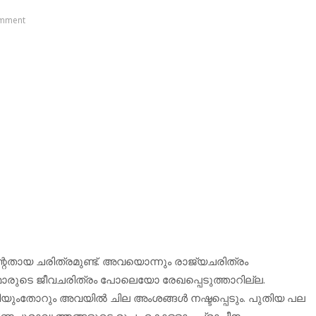
mment
േതായ ചരിത്രമുണ്ട്. അവയൊന്നും രാജ്യചരിത്രം
ുടെ ജീവചരിത്രം പോലെയോ രേഖപ്പെടുത്താറില്ല.
യുംതോറും അവയില്‍ ചില അംശങ്ങള്‍ നഷ്ടപ്പെടും. പുതിയ പല
മീണപുരാവൃത്തങ്ങളുടെ രൂപം കൊള്ളാം. പ്രാചീന