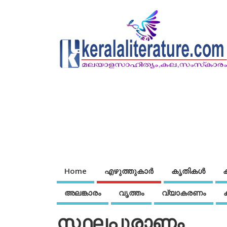
Home
എഴുത്തുകാര്‍
കൃതികൾ
അലങ്കാരം
വൃത്തം
വ്യാകരണം
സ്ഥലപുരാണം