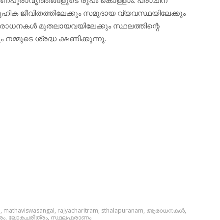
ൂഹിക ജീവിതത്തിലേക്കും സമുദായ വ്യവസ്ഥയിലേക്കും
രാധനകള്‍ മുതലായവയിലേക്കും സ്ഥലത്തിന്റെ
മ്മുടെ ശ്രദ്ധ ക്ഷണിക്കുന്നു.
m
,
mathaviswasangal
,
rajyacharitram
,
sthalapuranam
,
ആരാധനകള്‍
,
രം
,
ലോകചരിത്രം
,
സ്ഥലപുരാണം