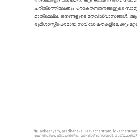
ചരിത്രത്തിലേക്കും പ്രാക്തനജനങ്ങളുടെ സാമ
മാത്രമല്ല, ജനങ്ങളുടെ മതവിശ്വാസങ്ങള്‍, ആ
ഭൂമിശാസ്ത്രപരമായ സവിശേഷതകളിലേക്കും മറ്റും ന
aitheehyam
,
aradhanakal
,
jeevacharitram
,
lokacharitra
ഐതിഹ്യം
,
ജീവചരിത്രം
,
മതവിശ്വാസങ്ങള്‍
,
രാജ്യചരിത്