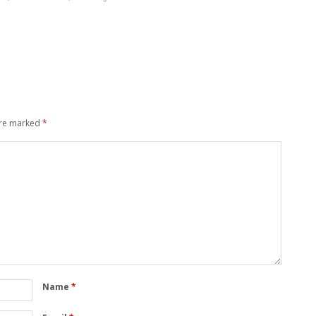
are marked
*
Name
*