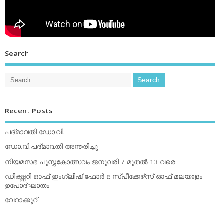
Search
Recent Posts
പദ്മാവതി ഡോ.വി.
ഡോ.വി.പദ്മാവതി അന്തരിച്ചു
നിയമസഭ പുസ്തകോത്സവം ജനുവരി 7 മുതല്‍ 13 വരെ
ഡിക്ഷ്ണറി ഓഫ് ഇംഗ്ലിഷ് ഫോര്‍ ദ സ്പീക്കേഴ്‌സ് ഓഫ് മലയാളം
ഉപോദ്ഘാതം
വേറാക്കൂറ്