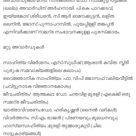
(ലല്ല) അവാര്‍ഡിന് അര്‍ഹനായി. പി.കെ പാറക്കടവ്,
ഇയ്യങ്കോട് ശ്രീധരന്‍, സി.ആര്‍ ഓമനക്കുട്ടന്‍, ലളിത
ലെനിന്‍, ജോസ് പുന്നാപറമ്പില്‍, പൂയപ്പിള്ളി തങ്കപ്പന്‍
എന്നിവര്‍ക്കാണ് സമഗ്ര സംഭാവനക്കുള്ള പുരസ്‌ക്കാരം.
മറ്റു അവാര്‍ഡുകള്‍
സാഹിത്യ വിമര്‍ശനം: എസ്.സുധീഷ് (ആശാന്‍ കവിത: സ്ത്രീ
പുരുഷ സമവാക്യങ്ങളിലെ കലാപം)
വൈജ്ഞാനിക സാഹിത്യം: ഫാ. വി.പി ജോസഫ് വലിയവീട്ടില്‍
(ചവിട്ടുനാടക വിജ്ഞാനകോശം)
ജീവചരിത്രം/ ആത്മകഥ: ഡോ. ചന്തവിള മുരളി (എകെജി ഒരു
സമഗ്ര ജീവചരിത്രം)
യാത്രാവിവരണം:ഡോ. ഹരികൃഷ്ണന്‍ (നൈല്‍ വഴികള്‍)
വിവര്‍ത്തനം: സി.എം രാജന്‍ ( പ്രണയവും മൂലധനവും)
ഹാസ്യസാഹിത്യം :മുരളി തുമ്മാരുകുടി (ചില
നാട്ടുകാര്യങ്ങള്‍)