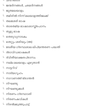
ചിഹ്നങ്ങള്‍
ജന്മദിനങ്ങള്‍, ചരമദിനങ്ങള്‍
ജൂതമലയാളം
തമിഴില്‍ നിന്ന് മലയാളത്തിലേക്ക്
തലശേരി ഭാഷ
താരതമ്യ ഭാഷാശാസ്ത്രപഠനം
തുളു ഭാഷ
തെരുവുനാടകം
തെറ്റും ശരിയും (അ)
ദേശീയ ഗ്രന്ഥശാല ലിപ്യന്തരണ പദ്ധതി
ദ്രാവിഡഭാഷകള്‍
ദ്വിതീയാക്ഷരപ്രാസം
നല്ല മലയാളം എഴുതാന്‍
നാട്ടറിവ്
നാട്യഗൃഹം
നാറാണത്ത് ഭ്രാന്തന്‍
നിഘണ്ടു
നിഘണ്ടുക്കള്‍
നിരണം ഗ്രന്ഥവരി
നിരണംകവികള്‍
നിഴല്‍ക്കുത്തുപാട്ട്