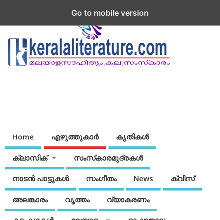
Go to mobile version
Home
എഴുത്തുകാര്‍
കൃതികൾ
ക്ലാസിക്
സംസ്‌കാരമുദ്രകള്‍
നാടന്‍ പാട്ടുകള്‍
സംഗീതം
News
ക്വിസ്
അലങ്കാരം
വൃത്തം
വ്യാകരണം