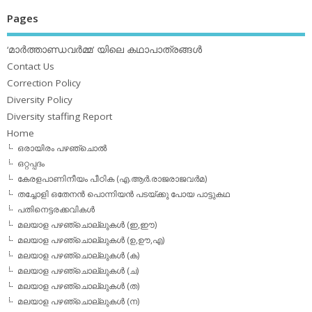
Pages
‘മാര്‍ത്താണ്ഡവര്‍മ്മ’ യിലെ കഥാപാത്രങ്ങള്‍
Contact Us
Correction Policy
Diversity Policy
Diversity staffing Report
Home
ഒരായിരം പഴഞ്ചൊല്‍
ഒറ്റപ്പദം
കേരളപാണിനീയം പീഠിക (എ.ആര്‍.രാജരാജവര്‍മ)
തച്ചോളി ഒതേനൻ പൊന്നിയൻ പടയ്‌ക്കു പോയ പാട്ടുകഥ
പതിനെട്ടരക്കവികള്‍
മലയാള പഴഞ്ചൊല്ലുകള്‍ (ഇ,ഈ)
മലയാള പഴഞ്ചൊല്ലുകള്‍ (ഉ,ഊ,എ)
മലയാള പഴഞ്ചൊല്ലുകള്‍ (ക)
മലയാള പഴഞ്ചൊല്ലുകള്‍ (ച)
മലയാള പഴഞ്ചൊല്ലുകള്‍ (ത)
മലയാള പഴഞ്ചൊല്ലുകള്‍ (ന)