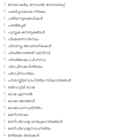
നോവെല്ല, നോവല്‍, നോവലെറ്റ്
പകര്‍പ്പവകാശ നിയമം
പതിനെട്ടരക്കവികള്‍
പരല്‍പ്പേര്
പുസ്തക കൗതുകങ്ങള്‍
പ്രകരണഗ്രന്ഥം
പ്രശസ്ത അവതാരികകള്‍
പ്രശ്‌നോത്തരി (ക്വിസ്)
പ്രശ്ലേഷം (ചിഹ്നനം)
പ്രാചീനകവിത്രയം
പ്രാചീനഗദ്യം
പൗരസ്ത്യസാഹിത്യ സിദ്ധാന്തങ്ങള്‍
ബ്രഹൂയി ഭാഷ
ഭാഷ എന്നാല്‍
ഭാഷാ ഭേദങ്ങള്‍
ഭാഷാപഠനചരിത്രം
മണിഗ്രാമം
മണിപ്രവാള ലഘുകാവ്യങ്ങള്‍
മണിപ്രവാളസാഹിത്യം
മതിലകം രേഖകള്‍