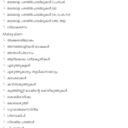
മലയാള പഴഞ്ചൊല്ലുകള്‍ (പ,ബ,ഭ)
മലയാള പഴഞ്ചൊല്ലുകള്‍ (മ)
മലയാള പഴഞ്ചൊല്ലുകള്‍ (ര,വ,ശ,സ)
മലയാള പഴഞ്ചൊല്ലുകൾ (അ, ആ)
വ്യാകരണം
Malayalam
അക്ഷരശ്ലോകം
അനത്തോളിയന്‍ ഭാഷകള്‍
അന്താദിപ്രാസം
ആദ്യകാല പദ്യകൃതികള്‍
എഴുത്തുകളരി
എഴുത്തുകാരും തൂലികാനാമവും
കടംകഥകള്‍
കവിതാമുത്തുകള്‍
കുഞ്ഞിണ്ണി മാഷിന്റെ മൊഴിമുത്തുകള്‍
കൊല്ലവര്‍ഷം
കോലെഴുത്ത്
ഗൂഢാലേഖനവിദ്യ
ഗ്രന്ഥലിപി
ഗ്രാമ്യ പദങ്ങള്‍