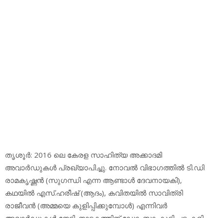
തൃശൂര്‍: 2016 ലെ കേരള സാഹിത്യ അക്കാദമി
അവാര്‍ഡുകള്‍ പ്രഖ്യാപിച്ചു. നോവല്‍ വിഭാഗത്തില്‍ ടി.ഡി
രാമകൃഷ്ണന്‍ (സുഗന്ധി എന്ന ആണ്ടാള്‍ ദേവനായകി),
കഥയില്‍ എസ്.ഹരീഷ് (ആദം), കവിതയില്‍ സാവിത്രി
രാജീവന്‍ (അമ്മയെ കുളിപ്പിക്കുമ്പോള്‍) എന്നിവര്‍
അവാര്‍ഡുകള്‍ നേടി. നാടകത്തിന് ഡോ. സാംകുട്ടി പട്ടംകരി