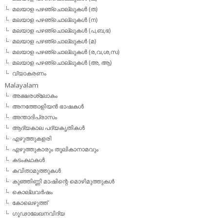
മലയാള പഴഞ്ചൊല്ലുകള്‍ (ത)
മലയാള പഴഞ്ചൊല്ലുകള്‍ (ന)
മലയാള പഴഞ്ചൊല്ലുകള്‍ (പ,ബ,ഭ)
മലയാള പഴഞ്ചൊല്ലുകള്‍ (മ)
മലയാള പഴഞ്ചൊല്ലുകള്‍ (ര,വ,ശ,സ)
മലയാള പഴഞ്ചൊല്ലുകൾ (അ, ആ)
വ്യാകരണം
Malayalam
അക്ഷരശ്ലോകം
അനത്തോളിയന്‍ ഭാഷകള്‍
അന്താദിപ്രാസം
ആദ്യകാല പദ്യകൃതികള്‍
എഴുത്തുകളരി
എഴുത്തുകാരും തൂലികാനാമവും
കടംകഥകള്‍
കവിതാമുത്തുകള്‍
കുഞ്ഞിണ്ണി മാഷിന്റെ മൊഴിമുത്തുകള്‍
കൊല്ലവര്‍ഷം
കോലെഴുത്ത്
ഗൂഢാലേഖനവിദ്യ