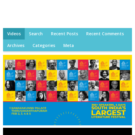
Videos
Search
Recent Posts
Recent Comments
Archives
Categories
Meta