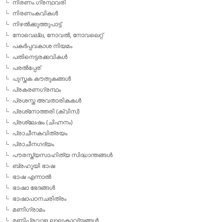
നിരണം ഗ്രന്ഥവരി
നിരണംകവികള്‍
നിഴല്‍ക്കുത്തുപാട്ട്
നോവെല്ല, നോവല്‍, നോവലെറ്റ്
പകര്‍പ്പവകാശ നിയമം
പതിനെട്ടരക്കവികള്‍
പരല്‍പ്പേര്
പുസ്തക കൗതുകങ്ങള്‍
പ്രകരണഗ്രന്ഥം
പ്രശസ്ത അവതാരികകള്‍
പ്രശ്‌നോത്തരി (ക്വിസ്)
പ്രശ്ലേഷം (ചിഹ്നനം)
പ്രാചീനകവിത്രയം
പ്രാചീനഗദ്യം
പൗരസ്ത്യസാഹിത്യ സിദ്ധാന്തങ്ങള്‍
ബ്രഹൂയി ഭാഷ
ഭാഷ എന്നാല്‍
ഭാഷാ ഭേദങ്ങള്‍
ഭാഷാപഠനചരിത്രം
മണിഗ്രാമം
മണിപ്രവാള ലഘുകാവ്യങ്ങള്‍