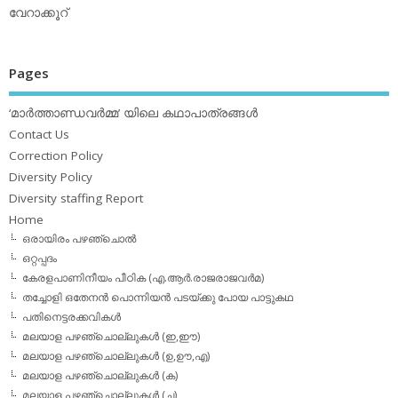
വേറാക്കൂറ്
Pages
‘മാര്‍ത്താണ്ഡവര്‍മ്മ’ യിലെ കഥാപാത്രങ്ങള്‍
Contact Us
Correction Policy
Diversity Policy
Diversity staffing Report
Home
ഒരായിരം പഴഞ്ചൊല്‍
ഒറ്റപ്പദം
കേരളപാണിനീയം പീഠിക (എ.ആര്‍.രാജരാജവര്‍മ)
തച്ചോളി ഒതേനൻ പൊന്നിയൻ പടയ്‌ക്കു പോയ പാട്ടുകഥ
പതിനെട്ടരക്കവികള്‍
മലയാള പഴഞ്ചൊല്ലുകള്‍ (ഇ,ഈ)
മലയാള പഴഞ്ചൊല്ലുകള്‍ (ഉ,ഊ,എ)
മലയാള പഴഞ്ചൊല്ലുകള്‍ (ക)
മലയാള പഴഞ്ചൊല്ലുകള്‍ (ച)