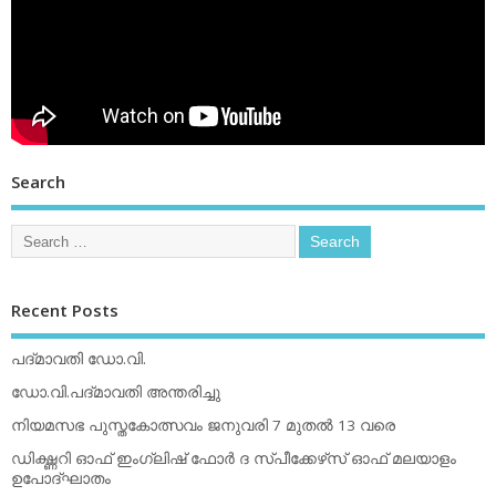
Search
Recent Posts
പദ്മാവതി ഡോ.വി.
ഡോ.വി.പദ്മാവതി അന്തരിച്ചു
നിയമസഭ പുസ്തകോത്സവം ജനുവരി 7 മുതല്‍ 13 വരെ
ഡിക്ഷ്ണറി ഓഫ് ഇംഗ്ലിഷ് ഫോര്‍ ദ സ്പീക്കേഴ്‌സ് ഓഫ് മലയാളം
ഉപോദ്ഘാതം