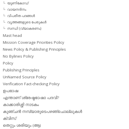
യൂണികോഡ്
വായനദിനം
വിപരീത പദങ്ങള്‍
വൃത്തങ്ങളുടെ പേരുകള്‍
സന്ധി (വ്യാകരണം)
Mast head
Mission Coverage Priorities Policy
News Policy & Publishing Principles
No Bylines Policy
Policy
Publishing Principles
UnNamed Source Policy
Verification Fact-checking Policy
ഉപഭാഷ
എന്താണ് ശ്രേഷ്ഠഭാഷാ പദവി?
കാക്കാരിശ്ശി നാടകം
കുഞ്ചന്‍ നമ്പ്യാരുടെപഴഞ്ചൊല്ലുകള്‍
ക്വിസ്
തെറ്റും ശരിയും (ആ)