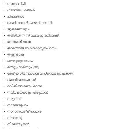
ഗ്രന്ഥലിപി
ഗ്രാമ്യ പദങ്ങള്‍
ചിഹ്നങ്ങള്‍
ജന്മദിനങ്ങള്‍, ചരമദിനങ്ങള്‍
ജൂതമലയാളം
തമിഴില്‍ നിന്ന് മലയാളത്തിലേക്ക്
തലശേരി ഭാഷ
താരതമ്യ ഭാഷാശാസ്ത്രപഠനം
തുളു ഭാഷ
തെരുവുനാടകം
തെറ്റും ശരിയും (അ)
ദേശീയ ഗ്രന്ഥശാല ലിപ്യന്തരണ പദ്ധതി
ദ്രാവിഡഭാഷകള്‍
ദ്വിതീയാക്ഷരപ്രാസം
നല്ല മലയാളം എഴുതാന്‍
നാട്ടറിവ്
നാട്യഗൃഹം
നാറാണത്ത് ഭ്രാന്തന്‍
നിഘണ്ടു
നിഘണ്ടുക്കള്‍