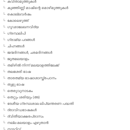
കവിതാമുത്തുകള്‍
കുഞ്ഞിണ്ണി മാഷിന്റെ മൊഴിമുത്തുകള്‍
കൊല്ലവര്‍ഷം
കോലെഴുത്ത്
ഗൂഢാലേഖനവിദ്യ
ഗ്രന്ഥലിപി
ഗ്രാമ്യ പദങ്ങള്‍
ചിഹ്നങ്ങള്‍
ജന്മദിനങ്ങള്‍, ചരമദിനങ്ങള്‍
ജൂതമലയാളം
തമിഴില്‍ നിന്ന് മലയാളത്തിലേക്ക്
തലശേരി ഭാഷ
താരതമ്യ ഭാഷാശാസ്ത്രപഠനം
തുളു ഭാഷ
തെരുവുനാടകം
തെറ്റും ശരിയും (അ)
ദേശീയ ഗ്രന്ഥശാല ലിപ്യന്തരണ പദ്ധതി
ദ്രാവിഡഭാഷകള്‍
ദ്വിതീയാക്ഷരപ്രാസം
നല്ല മലയാളം എഴുതാന്‍
നാട്ടറിവ്