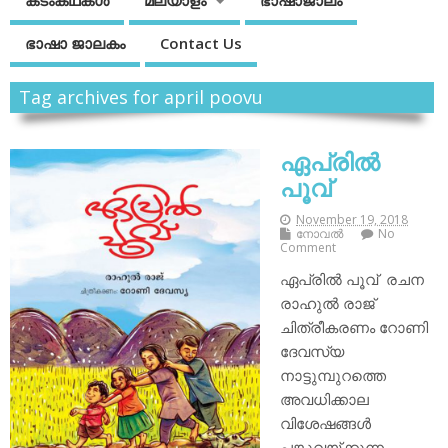
കടംകഥകള്‍
മലയാളം
ഭാഷാജാലം
ഭാഷാ ജാലകം
Contact Us
Tag archives for april poovu
ഏപ്രില്‍
പൂവ്
November 19, 2018
നോവല്‍
No
Comment
ഏപ്രില്‍ പൂവ് രചന
രാഹുല്‍ രാജ്
ചിത്രീകരണം റോണി
ദേവസ്യ
നാട്ടുമ്പുറത്തെ
അവധിക്കാല
വിശേഷങ്ങള്‍
പങ്കുവയ്ക്കുന്ന