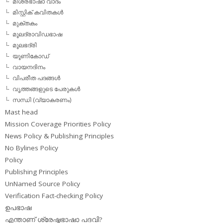
മിശ്രഭാഷാ വാദം
മിസ്റ്റിക് കവിതകള്‍
മുക്തകം
മൂലദ്രാവിഡഭാഷ
മൂലഭദ്രി
യൂണികോഡ്
വായനദിനം
വിപരീത പദങ്ങള്‍
വൃത്തങ്ങളുടെ പേരുകള്‍
സന്ധി (വ്യാകരണം)
Mast head
Mission Coverage Priorities Policy
News Policy & Publishing Principles
No Bylines Policy
Policy
Publishing Principles
UnNamed Source Policy
Verification Fact-checking Policy
ഉപഭാഷ
എന്താണ് ശ്രേഷ്ഠഭാഷാ പദവി?