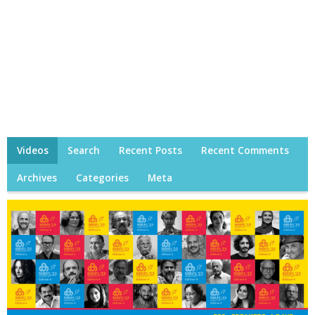
Videos
Search
Recent Posts
Recent Comments
Archives
Categories
Meta