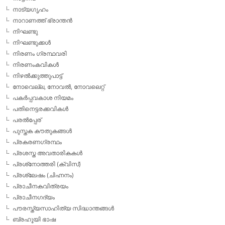
നാട്യഗൃഹം
നാറാണത്ത് ഭ്രാന്തന്‍
നിഘണ്ടു
നിഘണ്ടുക്കള്‍
നിരണം ഗ്രന്ഥവരി
നിരണംകവികള്‍
നിഴല്‍ക്കുത്തുപാട്ട്
നോവെല്ല, നോവല്‍, നോവലെറ്റ്
പകര്‍പ്പവകാശ നിയമം
പതിനെട്ടരക്കവികള്‍
പരല്‍പ്പേര്
പുസ്തക കൗതുകങ്ങള്‍
പ്രകരണഗ്രന്ഥം
പ്രശസ്ത അവതാരികകള്‍
പ്രശ്‌നോത്തരി (ക്വിസ്)
പ്രശ്ലേഷം (ചിഹ്നനം)
പ്രാചീനകവിത്രയം
പ്രാചീനഗദ്യം
പൗരസ്ത്യസാഹിത്യ സിദ്ധാന്തങ്ങള്‍
ബ്രഹൂയി ഭാഷ