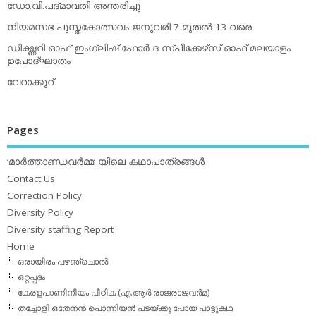
ഡോ.വി.പദ്മാവതി അന്തരിച്ചു
നിയമസഭ പുസ്തകോത്സവം ജനുവരി 7 മുതല്‍ 13 വരെ
ഡിക്ഷ്ണറി ഓഫ് ഇംഗ്ലിഷ് ഫോര്‍ ദ സ്പീക്കേഴ്‌സ് ഓഫ് മലയാളം
ഉപോദ്ഘാതം
വേറാക്കൂറ്
Pages
‘മാര്‍ത്താണ്ഡവര്‍മ്മ’ യിലെ കഥാപാത്രങ്ങള്‍
Contact Us
Correction Policy
Diversity Policy
Diversity staffing Report
Home
ഒരായിരം പഴഞ്ചൊല്‍
ഒറ്റപ്പദം
കേരളപാണിനീയം പീഠിക (എ.ആര്‍.രാജരാജവര്‍മ)
തച്ചോളി ഒതേനൻ പൊന്നിയൻ പടയ്‌ക്കു പോയ പാട്ടുകഥ