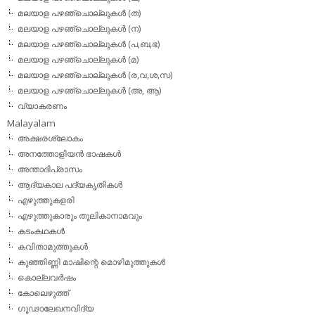
മലയാള പഴഞ്ചൊല്ലുകള്‍ (ത)
മലയാള പഴഞ്ചൊല്ലുകള്‍ (ന)
മലയാള പഴഞ്ചൊല്ലുകള്‍ (പ,ബ,ഭ)
മലയാള പഴഞ്ചൊല്ലുകള്‍ (മ)
മലയാള പഴഞ്ചൊല്ലുകള്‍ (ര,വ,ശ,സ)
മലയാള പഴഞ്ചൊല്ലുകൾ (അ, ആ)
വ്യാകരണം
Malayalam
അക്ഷരശ്ലോകം
അനത്തോളിയന്‍ ഭാഷകള്‍
അന്താദിപ്രാസം
ആദ്യകാല പദ്യകൃതികള്‍
എഴുത്തുകളരി
എഴുത്തുകാരും തൂലികാനാമവും
കടംകഥകള്‍
കവിതാമുത്തുകള്‍
കുഞ്ഞിണ്ണി മാഷിന്റെ മൊഴിമുത്തുകള്‍
കൊല്ലവര്‍ഷം
കോലെഴുത്ത്
ഗൂഢാലേഖനവിദ്യ