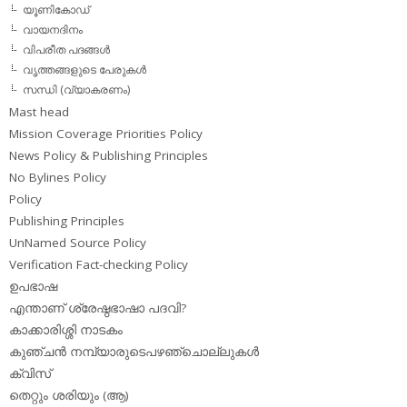
യൂണികോഡ്
വായനദിനം
വിപരീത പദങ്ങള്‍
വൃത്തങ്ങളുടെ പേരുകള്‍
സന്ധി (വ്യാകരണം)
Mast head
Mission Coverage Priorities Policy
News Policy & Publishing Principles
No Bylines Policy
Policy
Publishing Principles
UnNamed Source Policy
Verification Fact-checking Policy
ഉപഭാഷ
എന്താണ് ശ്രേഷ്ഠഭാഷാ പദവി?
കാക്കാരിശ്ശി നാടകം
കുഞ്ചന്‍ നമ്പ്യാരുടെപഴഞ്ചൊല്ലുകള്‍
ക്വിസ്
തെറ്റും ശരിയും (ആ)