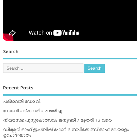
Search
Recent Posts
പദ്മാവതി ഡോ.വി.
ഡോ.വി.പദ്മാവതി അന്തരിച്ചു
നിയമസഭ പുസ്തകോത്സവം ജനുവരി 7 മുതല്‍ 13 വരെ
ഡിക്ഷ്ണറി ഓഫ് ഇംഗ്ലിഷ് ഫോര്‍ ദ സ്പീക്കേഴ്‌സ് ഓഫ് മലയാളം
ഉപോദ്ഘാതം