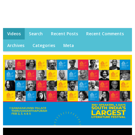
Videos
Search
Recent Posts
Recent Comments
Archives
Categories
Meta