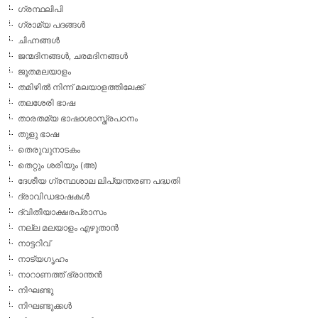
ഗ്രന്ഥലിപി
ഗ്രാമ്യ പദങ്ങള്‍
ചിഹ്നങ്ങള്‍
ജന്മദിനങ്ങള്‍, ചരമദിനങ്ങള്‍
ജൂതമലയാളം
തമിഴില്‍ നിന്ന് മലയാളത്തിലേക്ക്
തലശേരി ഭാഷ
താരതമ്യ ഭാഷാശാസ്ത്രപഠനം
തുളു ഭാഷ
തെരുവുനാടകം
തെറ്റും ശരിയും (അ)
ദേശീയ ഗ്രന്ഥശാല ലിപ്യന്തരണ പദ്ധതി
ദ്രാവിഡഭാഷകള്‍
ദ്വിതീയാക്ഷരപ്രാസം
നല്ല മലയാളം എഴുതാന്‍
നാട്ടറിവ്
നാട്യഗൃഹം
നാറാണത്ത് ഭ്രാന്തന്‍
നിഘണ്ടു
നിഘണ്ടുക്കള്‍