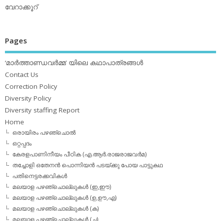
വേറാക്കൂറ്
Pages
‘മാര്‍ത്താണ്ഡവര്‍മ്മ’ യിലെ കഥാപാത്രങ്ങള്‍
Contact Us
Correction Policy
Diversity Policy
Diversity staffing Report
Home
ഒരായിരം പഴഞ്ചൊല്‍
ഒറ്റപ്പദം
കേരളപാണിനീയം പീഠിക (എ.ആര്‍.രാജരാജവര്‍മ)
തച്ചോളി ഒതേനൻ പൊന്നിയൻ പടയ്‌ക്കു പോയ പാട്ടുകഥ
പതിനെട്ടരക്കവികള്‍
മലയാള പഴഞ്ചൊല്ലുകള്‍ (ഇ,ഈ)
മലയാള പഴഞ്ചൊല്ലുകള്‍ (ഉ,ഊ,എ)
മലയാള പഴഞ്ചൊല്ലുകള്‍ (ക)
മലയാള പഴഞ്ചൊല്ലുകള്‍ (ച)