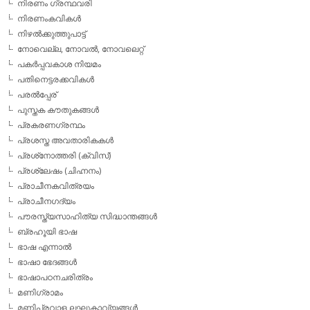
നിരണം ഗ്രന്ഥവരി
നിരണംകവികള്‍
നിഴല്‍ക്കുത്തുപാട്ട്
നോവെല്ല, നോവല്‍, നോവലെറ്റ്
പകര്‍പ്പവകാശ നിയമം
പതിനെട്ടരക്കവികള്‍
പരല്‍പ്പേര്
പുസ്തക കൗതുകങ്ങള്‍
പ്രകരണഗ്രന്ഥം
പ്രശസ്ത അവതാരികകള്‍
പ്രശ്‌നോത്തരി (ക്വിസ്)
പ്രശ്ലേഷം (ചിഹ്നനം)
പ്രാചീനകവിത്രയം
പ്രാചീനഗദ്യം
പൗരസ്ത്യസാഹിത്യ സിദ്ധാന്തങ്ങള്‍
ബ്രഹൂയി ഭാഷ
ഭാഷ എന്നാല്‍
ഭാഷാ ഭേദങ്ങള്‍
ഭാഷാപഠനചരിത്രം
മണിഗ്രാമം
മണിപ്രവാള ലഘുകാവ്യങ്ങള്‍