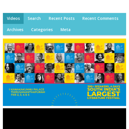
Videos
Search
Recent Posts
Recent Comments
Archives
Categories
Meta