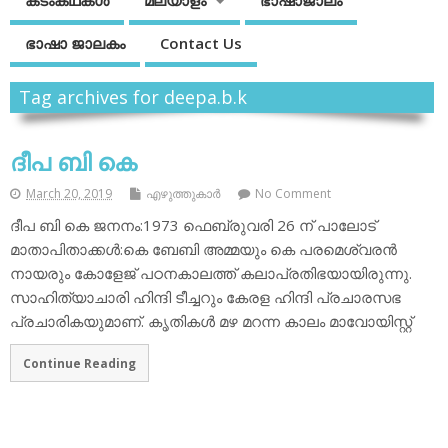
കടംകഥകള്‍
മലയാളം
ഭാഷാജാലം
ഭാഷാ ജാലകം
Contact Us
Tag archives for deepa.b.k
ദീപ ബി കെ
March 20, 2019
എഴുത്തുകാര്‍
No Comment
ദീപ ബി കെ ജനനം:1973 ഫെബ്രുവരി 26 ന് പാലോട്
മാതാപിതാക്കള്‍:കെ ബേബി അമ്മയും കെ പരമെശ്വരന്‍
നായരും കോളേജ് പഠനകാലത്ത് കലാപ്രതിഭയായിരുന്നു.
സാഹിത്യാചാരി ഹിന്ദി ടീച്ചറും കേരള ഹിന്ദി പ്രചാരസഭ
പ്രചാരികയുമാണ്. കൃതികള്‍ മഴ മറന്ന കാലം മാവോയിസ്റ്റ്
Continue Reading