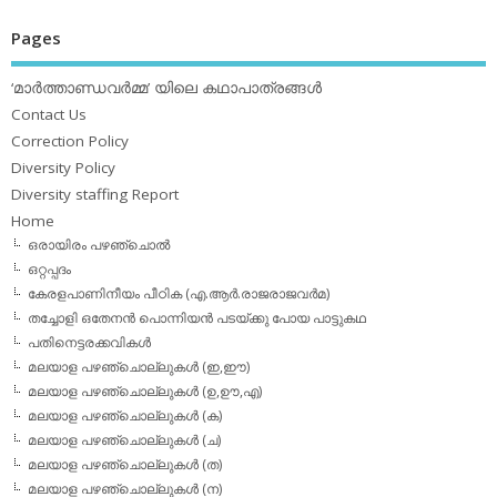
Pages
‘മാര്‍ത്താണ്ഡവര്‍മ്മ’ യിലെ കഥാപാത്രങ്ങള്‍
Contact Us
Correction Policy
Diversity Policy
Diversity staffing Report
Home
ഒരായിരം പഴഞ്ചൊല്‍
ഒറ്റപ്പദം
കേരളപാണിനീയം പീഠിക (എ.ആര്‍.രാജരാജവര്‍മ)
തച്ചോളി ഒതേനൻ പൊന്നിയൻ പടയ്‌ക്കു പോയ പാട്ടുകഥ
പതിനെട്ടരക്കവികള്‍
മലയാള പഴഞ്ചൊല്ലുകള്‍ (ഇ,ഈ)
മലയാള പഴഞ്ചൊല്ലുകള്‍ (ഉ,ഊ,എ)
മലയാള പഴഞ്ചൊല്ലുകള്‍ (ക)
മലയാള പഴഞ്ചൊല്ലുകള്‍ (ച)
മലയാള പഴഞ്ചൊല്ലുകള്‍ (ത)
മലയാള പഴഞ്ചൊല്ലുകള്‍ (ന)