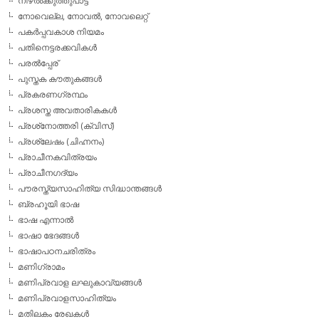
നിഴല്‍ക്കുത്തുപാട്ട്
നോവെല്ല, നോവല്‍, നോവലെറ്റ്
പകര്‍പ്പവകാശ നിയമം
പതിനെട്ടരക്കവികള്‍
പരല്‍പ്പേര്
പുസ്തക കൗതുകങ്ങള്‍
പ്രകരണഗ്രന്ഥം
പ്രശസ്ത അവതാരികകള്‍
പ്രശ്‌നോത്തരി (ക്വിസ്)
പ്രശ്ലേഷം (ചിഹ്നനം)
പ്രാചീനകവിത്രയം
പ്രാചീനഗദ്യം
പൗരസ്ത്യസാഹിത്യ സിദ്ധാന്തങ്ങള്‍
ബ്രഹൂയി ഭാഷ
ഭാഷ എന്നാല്‍
ഭാഷാ ഭേദങ്ങള്‍
ഭാഷാപഠനചരിത്രം
മണിഗ്രാമം
മണിപ്രവാള ലഘുകാവ്യങ്ങള്‍
മണിപ്രവാളസാഹിത്യം
മതിലകം രേഖകള്‍