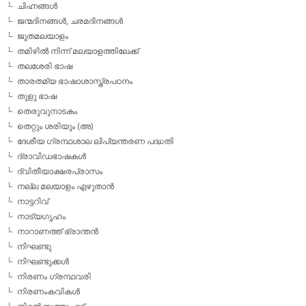
ചിഹ്നങ്ങള്‍
ജന്മദിനങ്ങള്‍, ചരമദിനങ്ങള്‍
ജൂതമലയാളം
തമിഴില്‍ നിന്ന് മലയാളത്തിലേക്ക്
തലശേരി ഭാഷ
താരതമ്യ ഭാഷാശാസ്ത്രപഠനം
തുളു ഭാഷ
തെരുവുനാടകം
തെറ്റും ശരിയും (അ)
ദേശീയ ഗ്രന്ഥശാല ലിപ്യന്തരണ പദ്ധതി
ദ്രാവിഡഭാഷകള്‍
ദ്വിതീയാക്ഷരപ്രാസം
നല്ല മലയാളം എഴുതാന്‍
നാട്ടറിവ്
നാട്യഗൃഹം
നാറാണത്ത് ഭ്രാന്തന്‍
നിഘണ്ടു
നിഘണ്ടുക്കള്‍
നിരണം ഗ്രന്ഥവരി
നിരണംകവികള്‍