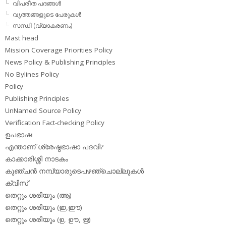
വിപരീത പദങ്ങള്‍
വൃത്തങ്ങളുടെ പേരുകള്‍
സന്ധി (വ്യാകരണം)
Mast head
Mission Coverage Priorities Policy
News Policy & Publishing Principles
No Bylines Policy
Policy
Publishing Principles
UnNamed Source Policy
Verification Fact-checking Policy
ഉപഭാഷ
എന്താണ് ശ്രേഷ്ഠഭാഷാ പദവി?
കാക്കാരിശ്ശി നാടകം
കുഞ്ചന്‍ നമ്പ്യാരുടെപഴഞ്ചൊല്ലുകള്‍
ക്വിസ്
തെറ്റും ശരിയും (ആ)
തെറ്റും ശരിയും (ഇ,ഈ)
തെറ്റും ശരിയും (ഉ, ഊ, ഋ)