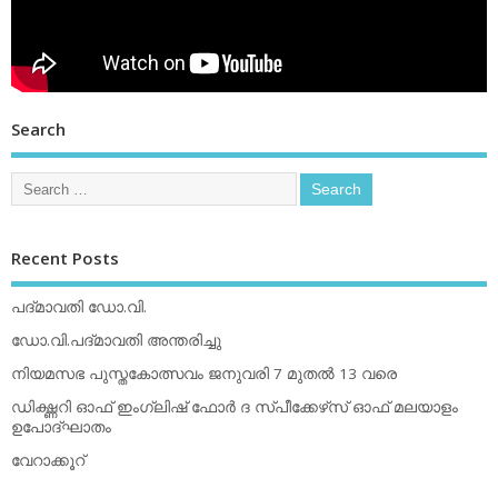
Search
Recent Posts
പദ്മാവതി ഡോ.വി.
ഡോ.വി.പദ്മാവതി അന്തരിച്ചു
നിയമസഭ പുസ്തകോത്സവം ജനുവരി 7 മുതല്‍ 13 വരെ
ഡിക്ഷ്ണറി ഓഫ് ഇംഗ്ലിഷ് ഫോര്‍ ദ സ്പീക്കേഴ്‌സ് ഓഫ് മലയാളം
ഉപോദ്ഘാതം
വേറാക്കൂറ്