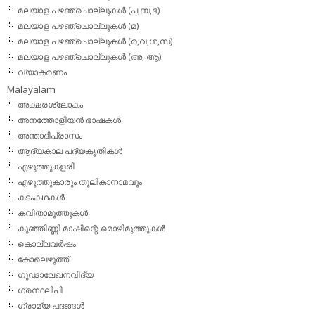
മലയാള പഴഞ്ചൊല്ലുകള്‍ (പ,ബ,ഭ)
മലയാള പഴഞ്ചൊല്ലുകള്‍ (മ)
മലയാള പഴഞ്ചൊല്ലുകള്‍ (ര,വ,ശ,സ)
മലയാള പഴഞ്ചൊല്ലുകൾ (അ, ആ)
വ്യാകരണം
Malayalam
അക്ഷരശ്ലോകം
അനത്തോളിയന്‍ ഭാഷകള്‍
അന്താദിപ്രാസം
ആദ്യകാല പദ്യകൃതികള്‍
എഴുത്തുകളരി
എഴുത്തുകാരും തൂലികാനാമവും
കടംകഥകള്‍
കവിതാമുത്തുകള്‍
കുഞ്ഞിണ്ണി മാഷിന്റെ മൊഴിമുത്തുകള്‍
കൊല്ലവര്‍ഷം
കോലെഴുത്ത്
ഗൂഢാലേഖനവിദ്യ
ഗ്രന്ഥലിപി
ഗ്രാമ്യ പദങ്ങള്‍