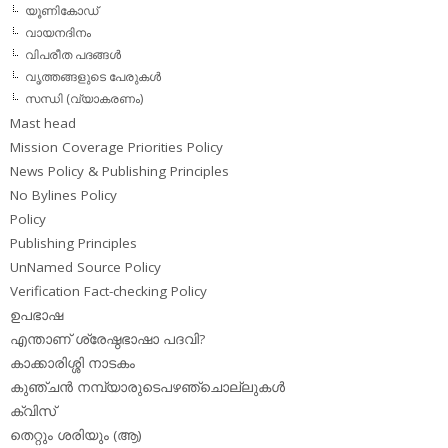
യൂണികോഡ്
വായനദിനം
വിപരീത പദങ്ങള്‍
വൃത്തങ്ങളുടെ പേരുകള്‍
സന്ധി (വ്യാകരണം)
Mast head
Mission Coverage Priorities Policy
News Policy & Publishing Principles
No Bylines Policy
Policy
Publishing Principles
UnNamed Source Policy
Verification Fact-checking Policy
ഉപഭാഷ
എന്താണ് ശ്രേഷ്ഠഭാഷാ പദവി?
കാക്കാരിശ്ശി നാടകം
കുഞ്ചന്‍ നമ്പ്യാരുടെപഴഞ്ചൊല്ലുകള്‍
ക്വിസ്
തെറ്റും ശരിയും (ആ)