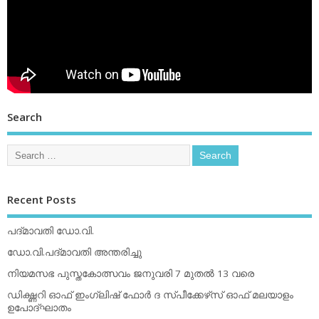
Search
Recent Posts
പദ്മാവതി ഡോ.വി.
ഡോ.വി.പദ്മാവതി അന്തരിച്ചു
നിയമസഭ പുസ്തകോത്സവം ജനുവരി 7 മുതല്‍ 13 വരെ
ഡിക്ഷ്ണറി ഓഫ് ഇംഗ്ലിഷ് ഫോര്‍ ദ സ്പീക്കേഴ്‌സ് ഓഫ് മലയാളം
ഉപോദ്ഘാതം