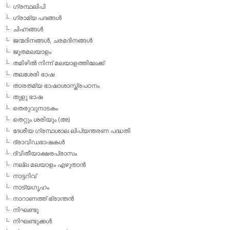
ഗ്രന്ഥലിപി
ഗ്രാമ്യ പദങ്ങള്‍
ചിഹ്നങ്ങള്‍
ജന്മദിനങ്ങള്‍, ചരമദിനങ്ങള്‍
ജൂതമലയാളം
തമിഴില്‍ നിന്ന് മലയാളത്തിലേക്ക്
തലശേരി ഭാഷ
താരതമ്യ ഭാഷാശാസ്ത്രപഠനം
തുളു ഭാഷ
തെരുവുനാടകം
തെറ്റും ശരിയും (അ)
ദേശീയ ഗ്രന്ഥശാല ലിപ്യന്തരണ പദ്ധതി
ദ്രാവിഡഭാഷകള്‍
ദ്വിതീയാക്ഷരപ്രാസം
നല്ല മലയാളം എഴുതാന്‍
നാട്ടറിവ്
നാട്യഗൃഹം
നാറാണത്ത് ഭ്രാന്തന്‍
നിഘണ്ടു
നിഘണ്ടുക്കള്‍