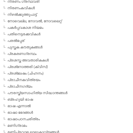
നിരണം ഗ്രന്ഥവരി
നിരണംകവികള്‍
നിഴല്‍ക്കുത്തുപാട്ട്
നോവെല്ല, നോവല്‍, നോവലെറ്റ്
പകര്‍പ്പവകാശ നിയമം
പതിനെട്ടരക്കവികള്‍
പരല്‍പ്പേര്
പുസ്തക കൗതുകങ്ങള്‍
പ്രകരണഗ്രന്ഥം
പ്രശസ്ത അവതാരികകള്‍
പ്രശ്‌നോത്തരി (ക്വിസ്)
പ്രശ്ലേഷം (ചിഹ്നനം)
പ്രാചീനകവിത്രയം
പ്രാചീനഗദ്യം
പൗരസ്ത്യസാഹിത്യ സിദ്ധാന്തങ്ങള്‍
ബ്രഹൂയി ഭാഷ
ഭാഷ എന്നാല്‍
ഭാഷാ ഭേദങ്ങള്‍
ഭാഷാപഠനചരിത്രം
മണിഗ്രാമം
മണിപ്രവാള ലഘുകാവ്യങ്ങള്‍