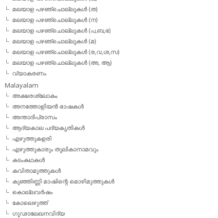
മലയാള പഴഞ്ചൊല്ലുകള്‍ (ത)
മലയാള പഴഞ്ചൊല്ലുകള്‍ (ന)
മലയാള പഴഞ്ചൊല്ലുകള്‍ (പ,ബ,ഭ)
മലയാള പഴഞ്ചൊല്ലുകള്‍ (മ)
മലയാള പഴഞ്ചൊല്ലുകള്‍ (ര,വ,ശ,സ)
മലയാള പഴഞ്ചൊല്ലുകൾ (അ, ആ)
വ്യാകരണം
Malayalam
അക്ഷരശ്ലോകം
അനത്തോളിയന്‍ ഭാഷകള്‍
അന്താദിപ്രാസം
ആദ്യകാല പദ്യകൃതികള്‍
എഴുത്തുകളരി
എഴുത്തുകാരും തൂലികാനാമവും
കടംകഥകള്‍
കവിതാമുത്തുകള്‍
കുഞ്ഞിണ്ണി മാഷിന്റെ മൊഴിമുത്തുകള്‍
കൊല്ലവര്‍ഷം
കോലെഴുത്ത്
ഗൂഢാലേഖനവിദ്യ