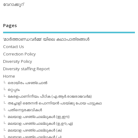
വേറാക്കൂറ്
Pages
‘മാര്‍ത്താണ്ഡവര്‍മ്മ’ യിലെ കഥാപാത്രങ്ങള്‍
Contact Us
Correction Policy
Diversity Policy
Diversity staffing Report
Home
ഒരായിരം പഴഞ്ചൊല്‍
ഒറ്റപ്പദം
കേരളപാണിനീയം പീഠിക (എ.ആര്‍.രാജരാജവര്‍മ)
തച്ചോളി ഒതേനൻ പൊന്നിയൻ പടയ്‌ക്കു പോയ പാട്ടുകഥ
പതിനെട്ടരക്കവികള്‍
മലയാള പഴഞ്ചൊല്ലുകള്‍ (ഇ,ഈ)
മലയാള പഴഞ്ചൊല്ലുകള്‍ (ഉ,ഊ,എ)
മലയാള പഴഞ്ചൊല്ലുകള്‍ (ക)
മലയാള പഴഞ്ചൊല്ലുകള്‍ (ച)