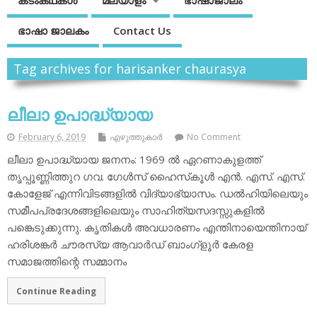
കടംകഥകള്‍
മലയാളം
ഭാഷാജാലം
ഭാഷാ ജാലകം
Contact Us
Tag archives for harisanker chaurasya
ലീലാ ഉപാദ്ധ്യായ
February 6, 2019
എഴുത്തുകാര്‍
No Comment
ലീലാ ഉപാദ്ധ്യായ ജനനം: 1969 ല്‍ ഏറണാകുളത്ത്
തൃപ്പൂണ്ണിത്തുറ ഗവ. ഗേള്‍സ് ഹൈസ്‌കൂള്‍ എന്‍. എസ്. എസ്.
കോളേജ് എന്നിവിടങ്ങളില്‍ വിദ്യാഭ്യാസം. ഡല്‍ഹിയിലെയും
സമീപപ്രദേശങ്ങളിലെയും സാഹിത്യസദസ്സുകളില്‍
പങ്കെടുക്കുന്നു. കൃതികള്‍ അവധാരണം എന്തിനായെന്തിനായ്
ഹരിശങ്കര്‍ ചൗരസ്യ ആവാര്‍ഡ് ബാംഗ്‌ളൂര്‍ കേരള
സമാജത്തിന്റെ സമ്മാനം
Continue Reading