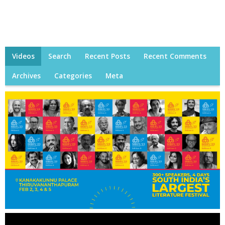
Videos
Search
Recent Posts
Recent Comments
Archives
Categories
Meta