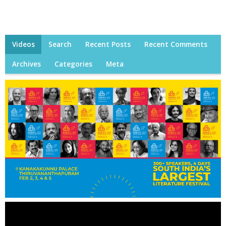
Videos
Search
Recent Posts
Recent Comments
Archives
Categories
Meta