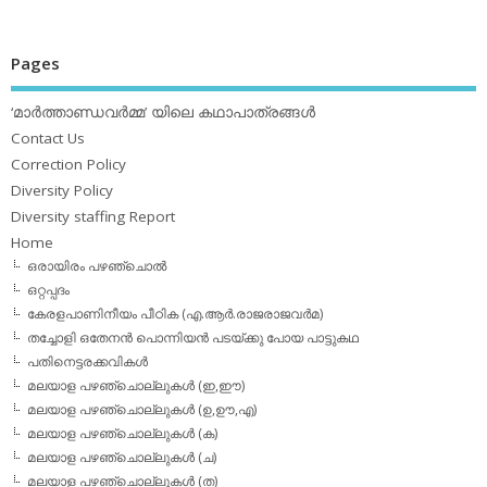
Pages
‘മാര്‍ത്താണ്ഡവര്‍മ്മ’ യിലെ കഥാപാത്രങ്ങള്‍
Contact Us
Correction Policy
Diversity Policy
Diversity staffing Report
Home
ഒരായിരം പഴഞ്ചൊല്‍
ഒറ്റപ്പദം
കേരളപാണിനീയം പീഠിക (എ.ആര്‍.രാജരാജവര്‍മ)
തച്ചോളി ഒതേനൻ പൊന്നിയൻ പടയ്‌ക്കു പോയ പാട്ടുകഥ
പതിനെട്ടരക്കവികള്‍
മലയാള പഴഞ്ചൊല്ലുകള്‍ (ഇ,ഈ)
മലയാള പഴഞ്ചൊല്ലുകള്‍ (ഉ,ഊ,എ)
മലയാള പഴഞ്ചൊല്ലുകള്‍ (ക)
മലയാള പഴഞ്ചൊല്ലുകള്‍ (ച)
മലയാള പഴഞ്ചൊല്ലുകള്‍ (ത)