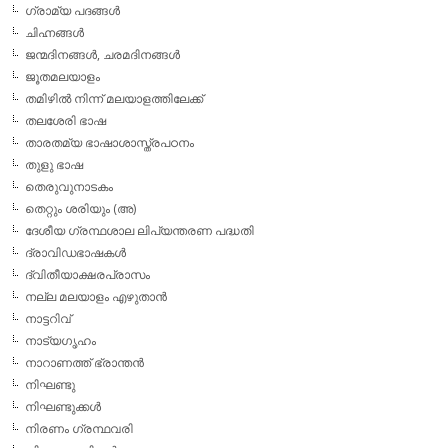
ഗ്രാമ്യ പദങ്ങള്‍
ചിഹ്നങ്ങള്‍
ജന്മദിനങ്ങള്‍, ചരമദിനങ്ങള്‍
ജൂതമലയാളം
തമിഴില്‍ നിന്ന് മലയാളത്തിലേക്ക്
തലശേരി ഭാഷ
താരതമ്യ ഭാഷാശാസ്ത്രപഠനം
തുളു ഭാഷ
തെരുവുനാടകം
തെറ്റും ശരിയും (അ)
ദേശീയ ഗ്രന്ഥശാല ലിപ്യന്തരണ പദ്ധതി
ദ്രാവിഡഭാഷകള്‍
ദ്വിതീയാക്ഷരപ്രാസം
നല്ല മലയാളം എഴുതാന്‍
നാട്ടറിവ്
നാട്യഗൃഹം
നാറാണത്ത് ഭ്രാന്തന്‍
നിഘണ്ടു
നിഘണ്ടുക്കള്‍
നിരണം ഗ്രന്ഥവരി