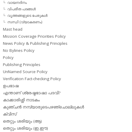
വായനദിനം
വിപരീത പദങ്ങള്‍
വൃത്തങ്ങളുടെ പേരുകള്‍
സന്ധി (വ്യാകരണം)
Mast head
Mission Coverage Priorities Policy
News Policy & Publishing Principles
No Bylines Policy
Policy
Publishing Principles
UnNamed Source Policy
Verification Fact-checking Policy
ഉപഭാഷ
എന്താണ് ശ്രേഷ്ഠഭാഷാ പദവി?
കാക്കാരിശ്ശി നാടകം
കുഞ്ചന്‍ നമ്പ്യാരുടെപഴഞ്ചൊല്ലുകള്‍
ക്വിസ്
തെറ്റും ശരിയും (ആ)
തെറ്റും ശരിയും (ഇ,ഈ)