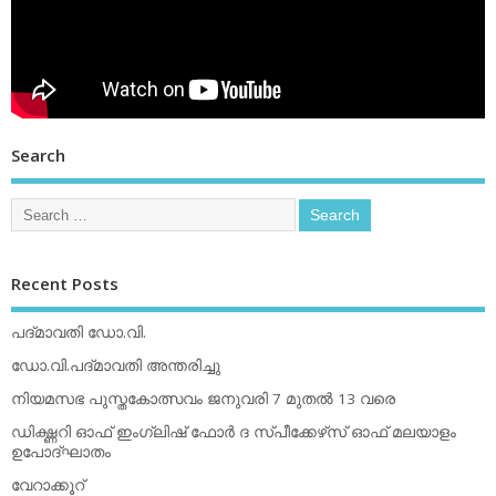
Search
Recent Posts
പദ്മാവതി ഡോ.വി.
ഡോ.വി.പദ്മാവതി അന്തരിച്ചു
നിയമസഭ പുസ്തകോത്സവം ജനുവരി 7 മുതല്‍ 13 വരെ
ഡിക്ഷ്ണറി ഓഫ് ഇംഗ്ലിഷ് ഫോര്‍ ദ സ്പീക്കേഴ്‌സ് ഓഫ് മലയാളം
ഉപോദ്ഘാതം
വേറാക്കൂറ്