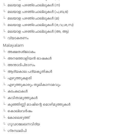
മലയാള പഴഞ്ചൊല്ലുകള്‍ (ന)
മലയാള പഴഞ്ചൊല്ലുകള്‍ (പ,ബ,ഭ)
മലയാള പഴഞ്ചൊല്ലുകള്‍ (മ)
മലയാള പഴഞ്ചൊല്ലുകള്‍ (ര,വ,ശ,സ)
മലയാള പഴഞ്ചൊല്ലുകൾ (അ, ആ)
വ്യാകരണം
Malayalam
അക്ഷരശ്ലോകം
അനത്തോളിയന്‍ ഭാഷകള്‍
അന്താദിപ്രാസം
ആദ്യകാല പദ്യകൃതികള്‍
എഴുത്തുകളരി
എഴുത്തുകാരും തൂലികാനാമവും
കടംകഥകള്‍
കവിതാമുത്തുകള്‍
കുഞ്ഞിണ്ണി മാഷിന്റെ മൊഴിമുത്തുകള്‍
കൊല്ലവര്‍ഷം
കോലെഴുത്ത്
ഗൂഢാലേഖനവിദ്യ
ഗ്രന്ഥലിപി