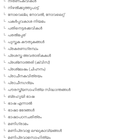
നിരണംകവികള്‍
നിഴല്‍ക്കുത്തുപാട്ട്
നോവെല്ല, നോവല്‍, നോവലെറ്റ്
പകര്‍പ്പവകാശ നിയമം
പതിനെട്ടരക്കവികള്‍
പരല്‍പ്പേര്
പുസ്തക കൗതുകങ്ങള്‍
പ്രകരണഗ്രന്ഥം
പ്രശസ്ത അവതാരികകള്‍
പ്രശ്‌നോത്തരി (ക്വിസ്)
പ്രശ്ലേഷം (ചിഹ്നനം)
പ്രാചീനകവിത്രയം
പ്രാചീനഗദ്യം
പൗരസ്ത്യസാഹിത്യ സിദ്ധാന്തങ്ങള്‍
ബ്രഹൂയി ഭാഷ
ഭാഷ എന്നാല്‍
ഭാഷാ ഭേദങ്ങള്‍
ഭാഷാപഠനചരിത്രം
മണിഗ്രാമം
മണിപ്രവാള ലഘുകാവ്യങ്ങള്‍
മണിപ്രവാളസാഹിത്യം