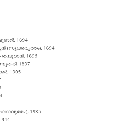
പുരാൻ, 1894
ഛൻ (സൃഗ്ദരവൃത്തം), 1894
 തമ്പുരാൻ, 1896
പൂതിരി, 1897
കർ, 1905
7
3
4
ാഥാവൃത്തം), 1935
 1944