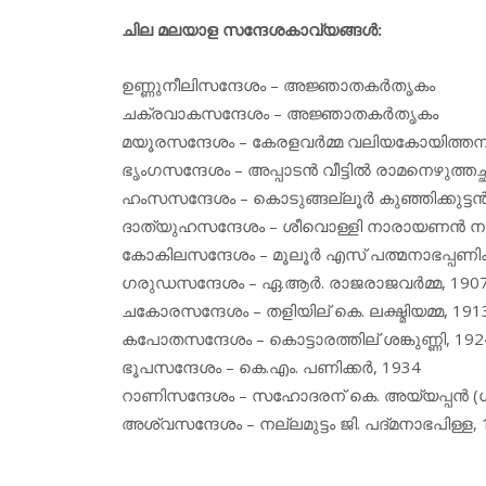
ചില മലയാള സന്ദേശകാവ്യങ്ങൾ:
ഉണ്ണുനീലിസന്ദേശം – അജ്ഞാതകർതൃകം
ചക്രവാകസന്ദേശം – അജ്ഞാതകർതൃകം
മയൂരസന്ദേശം – കേരളവർമ്മ വലിയകോയിത്തമ്
ഭൃംഗസന്ദേശം – അപ്പാടൻ വീട്ടിൽ രാമനെഴുത്തച്
ഹംസസന്ദേശം – കൊടുങ്ങല്ലൂർ കുഞ്ഞിക്കുട്ടൻ
ദാത്യുഹസന്ദേശം – ശീവൊള്ളി നാരായണൻ നമ്
കോകിലസന്ദേശം – മൂലൂർ എസ് പത്മനാഭപ്പണിക്
ഗരുഡസന്ദേശം – ഏ.ആർ. രാജരാജവർമ്മ, 190
ചകോരസന്ദേശം – തളിയില് കെ. ലക്ഷ്മിയമ്മ, 191
കപോതസന്ദേശം – കൊട്ടാരത്തില് ശങ്കുണ്ണി, 192
ഭൂപസന്ദേശം – കെ.എം. പണിക്കർ, 1934
റാണിസന്ദേശം – സഹോദരന് കെ. അയ്യപ്പൻ (ഗ
അശ്വസന്ദേശം – നല്ലമുട്ടം ജി. പദ്മനാഭപിള്ള,