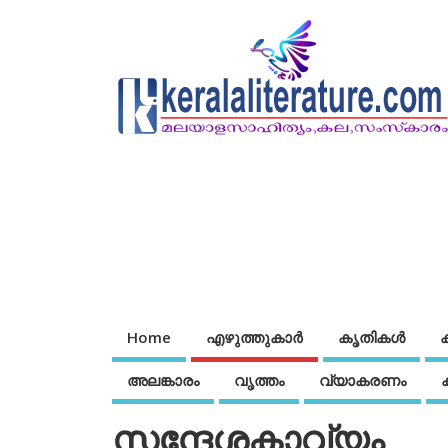
Home
എഴുത്തുകാര്‍
കൃതികൾ
അലങ്കാരം
വൃത്തം
വ്യാകരണം
സന്ദേശകാവ്യം