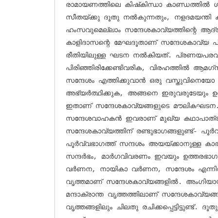
രാമായണത്തിലെ കിഷ്‌കിന്ധാ കാണ്ഡത്തില്‍ ശ്രീരാമന്‍ ഹനുമാന്റെ പക്കല്‍ 
സീതയ്ക്കു ദൂതു നല്‍കുന്നതും, നളദമയന്തി 
ഹംസവുമെല്ലാം സന്ദേശകാവ്യത്തിന്റെ ആദ്
കാളിദാസന്റെ മേഘദൂതാണ് സന്ദേശകാവ്യ പ്ര
രീതിയിലുള്ള ഘടന നല്‍കിയത്. പ്രണയപരവശരാ
പിരിഞ്ഞിരിക്കേണ്ടിവരിക, വിരഹത്തില്‍ ആമഗ്‌നനായ കാമുകന്‍ കാമുകിക്ക് ഒരു 
സന്ദേശം എത്തിക്കുവാന്‍ ഒരു വസ്തുവിനെയോ
അഭ്യര്‍ത്ഥിക്കുക, അങ്ങനെ ഇരുവരുടേയും ഉത
ഇതാണ് സന്ദേശകാവ്യങ്ങളുടെ മൗലികഘടന.
സന്ദേശവാഹകന്‍ ഇവരാണ് മുഖ്യ കഥാപാത്രങ്
സന്ദേശകാവ്യത്തിന് രണ്ടുഭാഗങ്ങളുണ്ട്- പൂര്
പൂര്‍വ്വഭാഗത്ത് സന്ദശം അയയ്ക്കാനുള്ള 
സന്ദര്‍ഭം, മാര്‍ഗവിവരണം ഇവയും ഉത്തരഭാ
വര്‍ണന, നായികാ വര്‍ണന, സന്ദേശം എന്നിവ ഉള്
വൃത്തമാണ് സന്ദേശകാവ്യങ്ങളില്‍. അംഗിയ
മന്ദാക്രാന്ത വൃത്തത്തിലാണ് സന്ദേശകാവ്യങ്ങള്‍ രച
വൃത്തങ്ങളിലും ചിലതു രചിക്കപ്പെട്ടിട്ടുണ്ട്. 