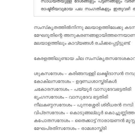
സാധ്യതയുള്ള ദേശങ്ങളും പട്ടണങ്ങളും വര്‍ണി
രാഷ്ട്രീയവുമായ പല സംഗതികളും ഇതുവഴി 
സംസ്‌കൃതത്തില്‍നിന്നു മലയാളത്തിലേക്കു ക
മേഘദൂതിന്റെ അനുകരണങ്ങളായിത്തന്നെയാണ് ഇവ 
മലയാളത്തിലും കാവ്യങ്ങള്‍ രചിക്കപ്പെട്ടിട്ടുണ്ട്.
കേരളത്തിലുണ്ടായ ചില സംസ്‌കൃതസന്ദേശകാവ്യ
ശുകസന്ദേശം – കരിങ്ങമ്പള്ളി ലക്ഷ്മിദാസൻ നമ്പ
കോകിലസന്ദേശം – ഉദ്ദണ്ഡശാസ്ത്രികൾ
ചകോരസന്ദേശം – പയ്യൂർ വാസുദേവഭട്ടതിരി
ഭൃംഗസന്ദേശം – വാസുദേവ ഭട്ടതിരി
നീലകണ്ഠസന്ദേശം – പുന്നശ്ശേരി ശ്രീധരൻ നമ്പി
വിപ്രസന്ദേശം – കൊടുങ്ങല്ലൂർ കൊച്ചുണ്ണിത്ത
കപോതസന്ദേശം – തൈക്കാട്ട് നാരായണൻ മൂസ്സ
മേഘപ്രതിസന്ദേശം – രാമശാസ്ത്രി