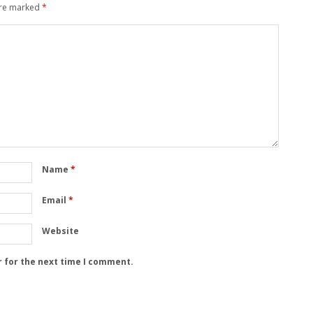
are marked
*
Name
*
Email
*
Website
r for the next time I comment.