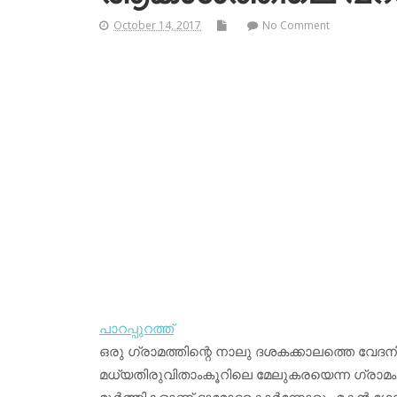
October 14, 2017
No Comment
പാറപ്പുറത്ത്
ഒരു ഗ്രാമത്തിന്റെ നാലു ദശകക്കാലത്തെ വേദനി
മധ്യതിരുവിതാംകൂറിലെ മേലുകരയെന്ന ഗ്രാമം
മൂര്‍ത്തികളാണ് ദാമോദരകാര്‍ന്നോരും മകന്‍ ഗോപി