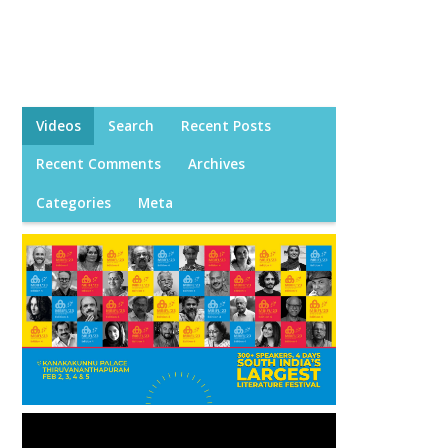
Videos
Search
Recent Posts
Recent Comments
Archives
Categories
Meta