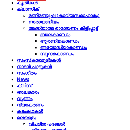
കൃതികൾ
ക്ലാസിക്
മണിമഞ്ജുഷ (കാവ്യസമാഹാരം)
നാരായണീയം
അദ്ധ്യാത്മ രാമായണം കിളിപ്പാട്ട്‌
ബാലകാണ്ഡം
ആരണ്യകാണ്ഡം
അയോദ്ധ്യാകാണ്ഡം
സുന്ദരകാണ്ഡം
സംസ്‌കാരമുദ്രകള്‍
നാടന്‍ പാട്ടുകള്‍
സംഗീതം
News
ക്വിസ്
അലങ്കാരം
വൃത്തം
വ്യാകരണം
കടംകഥകള്‍
മലയാളം
വിപരീത പദങ്ങള്‍