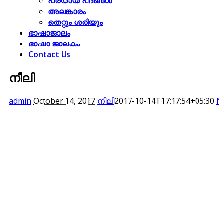
പര്യായ പദങ്ങള്‍
അലങ്കാരം
തെറ്റും ശരിയും
ഭാഷാജാലം
ഭാഷാ ജാലകം
Contact Us
നീലി
admin
October 14, 2017
നീലി
2017-10-14T17:17:54+05:30