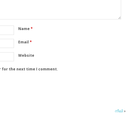
Name
*
Email
*
Website
r for the next time I comment.
നീലി
»