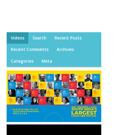
Videos
Search
Recent Posts
Recent Comments
Archives
Categories
Meta