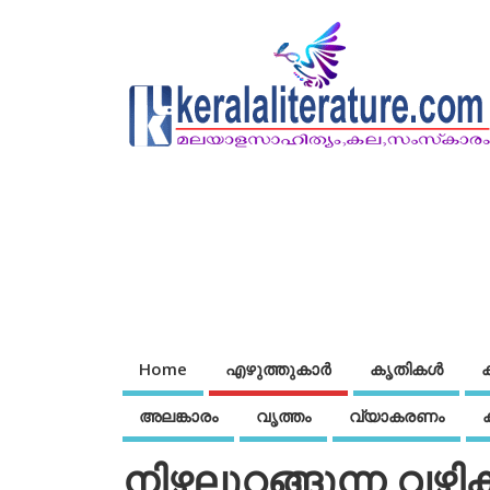
Home
എഴുത്തുകാര്‍
കൃതികൾ
അലങ്കാരം
വൃത്തം
വ്യാകരണം
നിഴലുറങ്ങുന്ന വഴിക