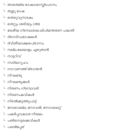
താരതമ്യ ഭാഷാശാസ്ത്രപഠനം
തുളു ഭാഷ
തെരുവുനാടകം
തെറ്റും ശരിയും (അ)
ദേശീയ ഗ്രന്ഥശാല ലിപ്യന്തരണ പദ്ധതി
ദ്രാവിഡഭാഷകള്‍
ദ്വിതീയാക്ഷരപ്രാസം
നല്ല മലയാളം എഴുതാന്‍
നാട്ടറിവ്
നാട്യഗൃഹം
നാറാണത്ത് ഭ്രാന്തന്‍
നിഘണ്ടു
നിഘണ്ടുക്കള്‍
നിരണം ഗ്രന്ഥവരി
നിരണംകവികള്‍
നിഴല്‍ക്കുത്തുപാട്ട്
നോവെല്ല, നോവല്‍, നോവലെറ്റ്
പകര്‍പ്പവകാശ നിയമം
പതിനെട്ടരക്കവികള്‍
പരല്‍പ്പേര്