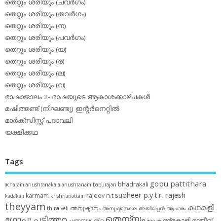
തെറ്റും ശരിയും (ചവര്‍ഗം)
തെറ്റും ശരിയും (തവര്‍ഗം)
തെറ്റും ശരിയും (ന)
തെറ്റും ശരിയും (പവര്‍ഗം)
തെറ്റും ശരിയും (യ)
തെറ്റും ശരിയും (ര)
തെറ്റും ശരിയും (ല)
തെറ്റും ശരിയും (വ)
ഭാഷാജാലം 2- ഭാഷയുടെ ആകാശക്കാഴ്ചകള്‍
മഷിത്തണ്ട് (നിഘണ്ടു) ഇന്റര്‍നെറ്റില്‍
മാര്‍ക്‌സിസ്റ്റ് പദാവലി
യക്ഷിക്കഥ
Tags
gopu pattithara
bhadrakali
acharam
anushtanakala
anushtanam
baburajan
sudheer p.y
t.r. rajesh
karmam
rajeev n.t
kadakali
krishnanattam
theyyam
കഥകളി
thira
അനുഷ്ഠാനം
veli
അനുഷ്ഠാനകല
അയ്യപ്പന്‍
ആചാരം
തെയ്യം
ഗോപു പട്ടിത്തറ
ഭദ്രകാളി
രാജീവ്
ചങ്ങമ്പുഴ
തിറ
ദേവത