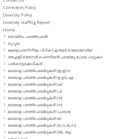
Contact Us
Correction Policy
Diversity Policy
Diversity staffing Report
Home
ഒരായിരം പഴഞ്ചൊല്‍
ഒറ്റപ്പദം
കേരളപാണിനീയം പീഠിക (എ.ആര്‍.രാജരാജവര്‍മ)
തച്ചോളി ഒതേനൻ പൊന്നിയൻ പടയ്‌ക്കു പോയ പാട്ടുകഥ
പതിനെട്ടരക്കവികള്‍
മലയാള പഴഞ്ചൊല്ലുകള്‍ (ഇ,ഈ)
മലയാള പഴഞ്ചൊല്ലുകള്‍ (ഉ,ഊ,എ)
മലയാള പഴഞ്ചൊല്ലുകള്‍ (ക)
മലയാള പഴഞ്ചൊല്ലുകള്‍ (ച)
മലയാള പഴഞ്ചൊല്ലുകള്‍ (ത)
മലയാള പഴഞ്ചൊല്ലുകള്‍ (ന)
മലയാള പഴഞ്ചൊല്ലുകള്‍ (പ,ബ,ഭ)
മലയാള പഴഞ്ചൊല്ലുകള്‍ (മ)
മലയാള പഴഞ്ചൊല്ലുകള്‍ (ര,വ,ശ,സ)
മലയാള പഴഞ്ചൊല്ലുകൾ (അ, ആ)
വ്യാകരണം