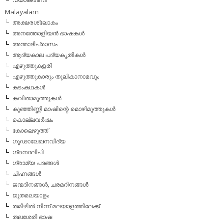
Malayalam
അക്ഷരശ്ലോകം
അനത്തോളിയന്‍ ഭാഷകള്‍
അന്താദിപ്രാസം
ആദ്യകാല പദ്യകൃതികള്‍
എഴുത്തുകളരി
എഴുത്തുകാരും തൂലികാനാമവും
കടംകഥകള്‍
കവിതാമുത്തുകള്‍
കുഞ്ഞിണ്ണി മാഷിന്റെ മൊഴിമുത്തുകള്‍
കൊല്ലവര്‍ഷം
കോലെഴുത്ത്
ഗൂഢാലേഖനവിദ്യ
ഗ്രന്ഥലിപി
ഗ്രാമ്യ പദങ്ങള്‍
ചിഹ്നങ്ങള്‍
ജന്മദിനങ്ങള്‍, ചരമദിനങ്ങള്‍
ജൂതമലയാളം
തമിഴില്‍ നിന്ന് മലയാളത്തിലേക്ക്
തലശേരി ഭാഷ