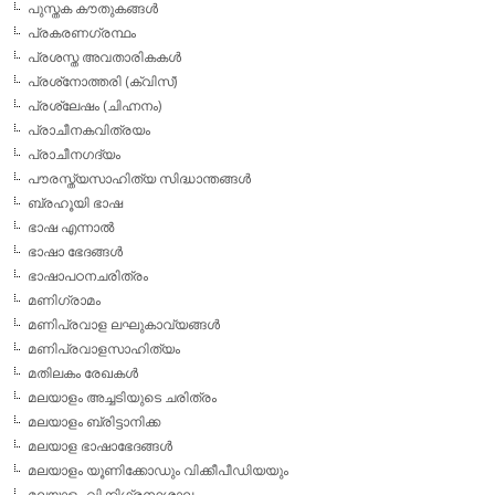
പുസ്തക കൗതുകങ്ങള്‍
പ്രകരണഗ്രന്ഥം
പ്രശസ്ത അവതാരികകള്‍
പ്രശ്‌നോത്തരി (ക്വിസ്)
പ്രശ്ലേഷം (ചിഹ്നനം)
പ്രാചീനകവിത്രയം
പ്രാചീനഗദ്യം
പൗരസ്ത്യസാഹിത്യ സിദ്ധാന്തങ്ങള്‍
ബ്രഹൂയി ഭാഷ
ഭാഷ എന്നാല്‍
ഭാഷാ ഭേദങ്ങള്‍
ഭാഷാപഠനചരിത്രം
മണിഗ്രാമം
മണിപ്രവാള ലഘുകാവ്യങ്ങള്‍
മണിപ്രവാളസാഹിത്യം
മതിലകം രേഖകള്‍
മലയാളം അച്ചടിയുടെ ചരിത്രം
മലയാളം ബ്രിട്ടാനിക്ക
മലയാള ഭാഷാഭേദങ്ങള്‍
മലയാളം യൂണിക്കോഡും വിക്കീപീഡിയയും
മലയാളം വിക്കിഗ്രന്ഥശാല