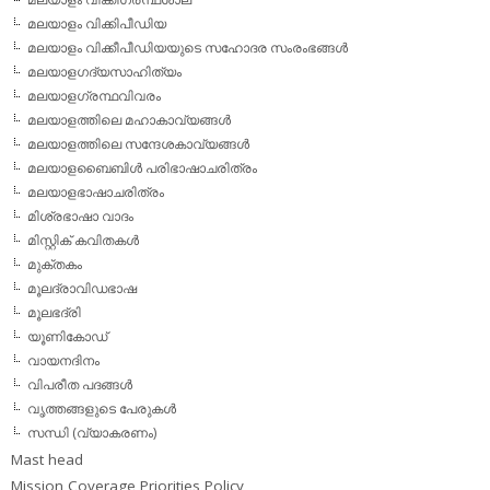
മലയാളം വിക്കിപീഡിയ
മലയാളം വിക്കീപീഡിയയുടെ സഹോദര സംരംഭങ്ങള്‍
മലയാളഗദ്യസാഹിത്യം
മലയാളഗ്രന്ഥവിവരം
മലയാളത്തിലെ മഹാകാവ്യങ്ങള്‍
മലയാളത്തിലെ സന്ദേശകാവ്യങ്ങള്‍
മലയാളബൈബിള്‍ പരിഭാഷാചരിത്രം
മലയാളഭാഷാചരിത്രം
മിശ്രഭാഷാ വാദം
മിസ്റ്റിക് കവിതകള്‍
മുക്തകം
മൂലദ്രാവിഡഭാഷ
മൂലഭദ്രി
യൂണികോഡ്
വായനദിനം
വിപരീത പദങ്ങള്‍
വൃത്തങ്ങളുടെ പേരുകള്‍
സന്ധി (വ്യാകരണം)
Mast head
Mission Coverage Priorities Policy