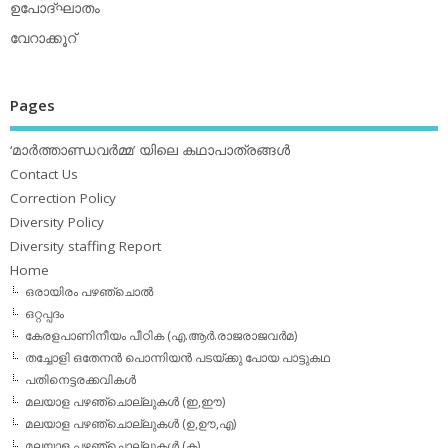
ഉപോദ്ഘാതം
വേറാക്കൂറ്
Pages
‘മാര്‍ത്താണ്ഡവര്‍മ്മ’ യിലെ കഥാപാത്രങ്ങള്‍
Contact Us
Correction Policy
Diversity Policy
Diversity staffing Report
Home
ഒരായിരം പഴഞ്ചൊല്‍
ഒറ്റപ്പദം
കേരളപാണിനീയം പീഠിക (എ.ആര്‍.രാജരാജവര്‍മ)
തച്ചോളി ഒതേനൻ പൊന്നിയൻ പടയ്‌ക്കു പോയ പാട്ടുകഥ
പതിനെട്ടരക്കവികള്‍
മലയാള പഴഞ്ചൊല്ലുകള്‍ (ഇ,ഈ)
മലയാള പഴഞ്ചൊല്ലുകള്‍ (ഉ,ഊ,എ)
മലയാള പഴഞ്ചൊല്ലുകള്‍ (ക)