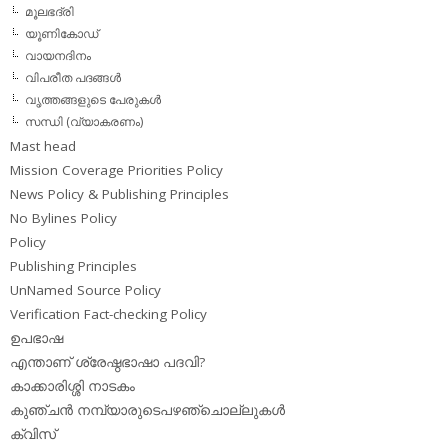
മൂലഭദ്രി
യൂണികോഡ്
വായനദിനം
വിപരീത പദങ്ങള്‍
വൃത്തങ്ങളുടെ പേരുകള്‍
സന്ധി (വ്യാകരണം)
Mast head
Mission Coverage Priorities Policy
News Policy & Publishing Principles
No Bylines Policy
Policy
Publishing Principles
UnNamed Source Policy
Verification Fact-checking Policy
ഉപഭാഷ
എന്താണ് ശ്രേഷ്ഠഭാഷാ പദവി?
കാക്കാരിശ്ശി നാടകം
കുഞ്ചന്‍ നമ്പ്യാരുടെപഴഞ്ചൊല്ലുകള്‍
ക്വിസ്