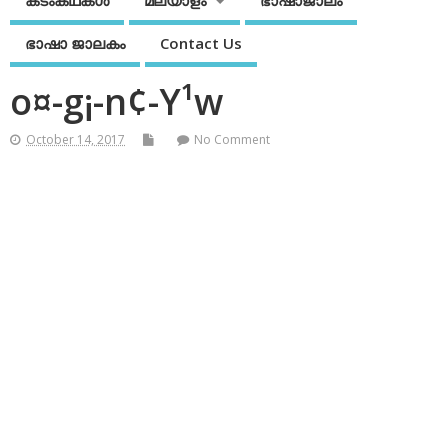
കടംകഥകള്‍
മലയാളം
ഭാഷാജാലം
ഭാഷാ ജാലകം
Contact Us
o¤-g¡-n¢-Y¹w
October 14, 2017
No Comment