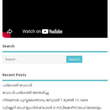
Search
Recent Posts
പദ്മാവതി ഡോ.വി.
ഡോ.വി.പദ്മാവതി അന്തരിച്ചു
നിയമസഭ പുസ്തകോത്സവം ജനുവരി 7 മുതല്‍ 13 വരെ
ഡിക്ഷ്ണറി ഓഫ് ഇംഗ്ലിഷ് ഫോര്‍ ദ സ്പീക്കേഴ്‌സ് ഓഫ് മലയാളം