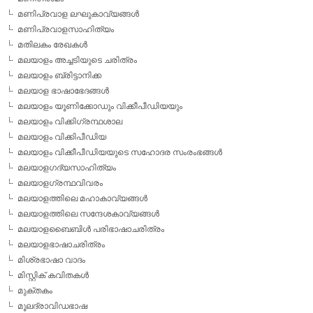
മണിപ്രവാള ലഘുകാവ്യങ്ങള്‍
മണിപ്രവാളസാഹിത്യം
മതിലകം രേഖകള്‍
മലയാളം അച്ചടിയുടെ ചരിത്രം
മലയാളം ബ്രിട്ടാനിക്ക
മലയാള ഭാഷാഭേദങ്ങള്‍
മലയാളം യൂണിക്കോഡും വിക്കീപീഡിയയും
മലയാളം വിക്കിഗ്രന്ഥശാല
മലയാളം വിക്കിപീഡിയ
മലയാളം വിക്കീപീഡിയയുടെ സഹോദര സംരംഭങ്ങള്‍
മലയാളഗദ്യസാഹിത്യം
മലയാളഗ്രന്ഥവിവരം
മലയാളത്തിലെ മഹാകാവ്യങ്ങള്‍
മലയാളത്തിലെ സന്ദേശകാവ്യങ്ങള്‍
മലയാളബൈബിള്‍ പരിഭാഷാചരിത്രം
മലയാളഭാഷാചരിത്രം
മിശ്രഭാഷാ വാദം
മിസ്റ്റിക് കവിതകള്‍
മുക്തകം
മൂലദ്രാവിഡഭാഷ