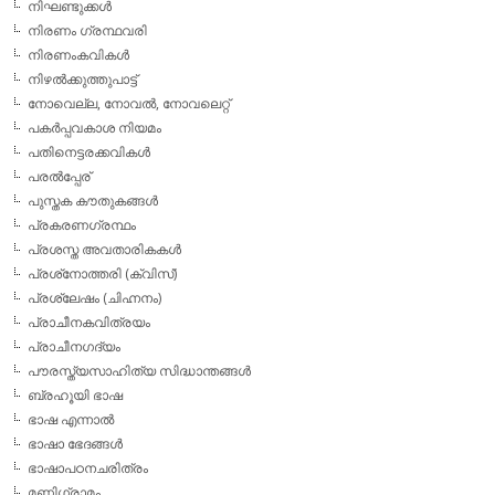
നിഘണ്ടുക്കള്‍
നിരണം ഗ്രന്ഥവരി
നിരണംകവികള്‍
നിഴല്‍ക്കുത്തുപാട്ട്
നോവെല്ല, നോവല്‍, നോവലെറ്റ്
പകര്‍പ്പവകാശ നിയമം
പതിനെട്ടരക്കവികള്‍
പരല്‍പ്പേര്
പുസ്തക കൗതുകങ്ങള്‍
പ്രകരണഗ്രന്ഥം
പ്രശസ്ത അവതാരികകള്‍
പ്രശ്‌നോത്തരി (ക്വിസ്)
പ്രശ്ലേഷം (ചിഹ്നനം)
പ്രാചീനകവിത്രയം
പ്രാചീനഗദ്യം
പൗരസ്ത്യസാഹിത്യ സിദ്ധാന്തങ്ങള്‍
ബ്രഹൂയി ഭാഷ
ഭാഷ എന്നാല്‍
ഭാഷാ ഭേദങ്ങള്‍
ഭാഷാപഠനചരിത്രം
മണിഗ്രാമം