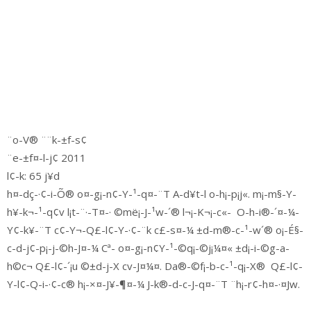
¨o-V® ¨¨k-±f-s¢
¨e-±f¤-l-j¢ 2011
l¢-k: 65 j¥d
h¤-dç-·¢-i-Õ® o¤-g¡-n¢-Y-¹-q¤-¨T A-d¥t-l o-h¡-p¡j«. m¡-m§-Y-
h¥-k¬-¹-q¢v l¡t-¨·-T¤-· ©më¡-J-¹w-´® l¬¡-K¬¡-c«- O-h-i®-´¤-¼-
Y¢-k¥-¨T c¢-Y¬-Q£-l¢-Y-·¢-¨k c£-s¤-¼ ±d-m®-c-¹-w´® o¡-É§-
c-d-j¢-p¡-j-©h-J¤-¼ Cª- o¤-g¡-n¢Y-¹-©q¡-©j¡¼¤« ±d¡-i-©g-a-
h©c¬ Q£-l¢-´¡u ©±d-j-X cv-J¤¼¤. Da®-©f¡-b-c-¹-q¡-X® Q£-l¢-
Y-l¢-Q-i-·¢-c® h¡-×¤-J¥-¶¤-¼ J-k®-d-c-J-q¤-¨T ¨h¡-r¢-h¤-·¤Jw.