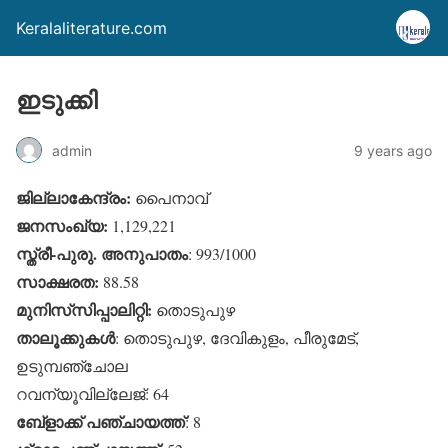
Keralaliterature.com
ഇടുക്കി
admin
9 years ago
ജില്ലാകേന്ദ്രം:
പൈനാവ്
ജനസംഖ്യ:
1,129,221
സ്ത്രീ-പുരു. അനുപാതം
: 993/1000
സാക്ഷരത:
88.58
മുനിസ്‌സിപ്പാലിറ്റി:
തൊടുപുഴ
താലൂക്കുകള്‍
: തൊടുപുഴ, ദേവികുളം, പീരുമേട്,
ഉടുമ്പഞ്ചോല
റവന്യൂവില്ലേജ്: 64
ബേ്‌ളാക്ക് പഞ്ചായത്ത്
: 8