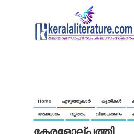
Home
എഴുത്തുകാര്‍
കൃതികൾ
അലങ്കാരം
വൃത്തം
വ്യാകരണം
കേരളോല്പത്തി