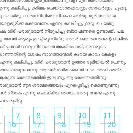
ല്പിച്ചു, കർമ്മം ചെയ്‌വാന്തക്കവണ്ണം ഗോകർണ്ണം പുക്കു,
 ചെയ്തു, വാരാന്നിധിയെ നീക്കം ചെയ്തു, ഭൂമി ദേവിയെ
 മലയാളഭൂമിക്ക് രക്ഷവേണം എന്നു കല്പിച്ചു, ൧൦൮ ചെയ്തു.
ടശേഷം ശ്രീ പരശുരാമൻ നിരൂപിച്ചു ബ്രാഹ്മണരെ ഉണ്ടാക്കി, പല
ു. അവർ ആരും ഉറച്ചിരുന്നില്ല; അവർ ഒക്ക താന്താന്റെ ദിക്കിൽ
സർപ്പങ്ങൾ വന്നു നീങ്ങാതെ ആയി പോയി; അവരുടെ
ലാഞ്ഞതിന്റെ ശേഷം നാഗത്താന്മാർ കുറയ കാലം കേരളം
് എന്നു കല്പിച്ചു, ശ്രീ പരശുരാമൻ ഉത്തര ഭൂമിയിങ്കൽ ചെന്നു,
രെകൊണ്ടുപോന്നു. ആർയ്യബ്രാഹ്മണർ നടെ അഹിഛത്രം
ആകുന്ന ക്ഷേത്രത്തിൽ ഇരുന്നു, ആ ക്ഷേത്രത്തിന്നു
പരശുരാമൻ ൬൪ ഗ്രാമത്തെയും പുറപ്പെടീച്ചു കൊണ്ടുവന്നു
ങൾ ഗ്രാമം എന്നു ചൊല്ലിയ ഞായം അതു വേണ്ട എന്നു
പേരുമിട്ടു.
7
8
9
10
11
16
17
18
19
20