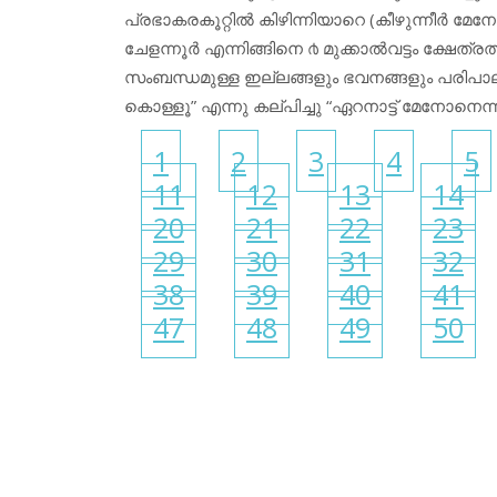
പ്രഭാകരകൂറ്റിൽ കിഴിന്നിയാറെ (കീഴുന്നീർ മേ
ചേളന്നൂർ എന്നിങ്ങിനെ ൪ മുക്കാൽവട്ടം ക്ഷേത്രത
സംബന്ധമുള്ള ഇല്ലങ്ങളും ഭവനങ്ങളും പരിപാലിച
കൊള്ളൂ” എന്നു കല്പിച്ചു “ഏറനാട്ട് മേനോനെന്ന
1
2
3
4
5
11
12
13
14
20
21
22
23
29
30
31
32
38
39
40
41
47
48
49
50