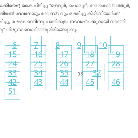
നോക്കിയെ?) കൈ പിടിച്ചു “ഒള്ളൂർ, പൊലൂർ, തലകൊല്ലത്തൂർ,
്തിങ്കൽ ദേവനേയും ദേവസ്വവും രക്ഷിച്ചു കിഴിന്നിയാർക്ക്
്ചു, ശേഷം ഒന്നിന്നു പാതിഓളം ഇടവാഴ്ചക്കൂറായി നടത്തി
ു” തിരുനാവൊഴിഞ്ഞുമിരിയ്ക്കുന്നു.
6
7
8
9
10
15
16
17
18
19
24
25
26
27
28
33
34
35
37
36
42
43
44
45
46
51