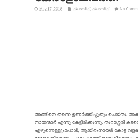
May 17, 2018
ക്ലാസിക്
,
ക്ലാസിക്‌
No Comm
അങ്ങിനെ തന്നെ ഉണർത്തിപ്പൂതും ചെയ്തു. അകമ്പ
നായന്മാർ എന്നു കേട്ടിരിക്കുന്നു. തുറശ്ശേരി കടന
എഴുന്നെള്ളുംപോൾ, ആയിരംനായർ കോട്ട വളഞ്ഞ പ
മേനോക്കിയെയും ചാലപ്പുറത്ത് നായകിയെയും തി