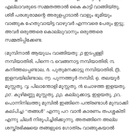
എല്ലാവരുടെ സമ്മതത്താൽ കൈ കാട്ടി വാങ്ങിയ്തു,
ശ്രീ പരശുരാമന്റെ അരുളപ്പാടാൽ വാളും ഭൂമിയും
വാങ്ങുക ഹേതുവായിട്ട വാഴുവർ എന്നവരെ പേരും ഇട്ടു;
അവർ ഒരുത്തരെ കൊല്ലുവാനും ഒരുത്തരെ
സമ്മതിപ്പിക്കേണ്ട.
(മുമ്പിനാൽ ആയുധം വാങ്ങിയതു: ൧ ഇടപ്പള്ളി
നമ്പിയാതിരി, പിന്നെ ൨ വെങ്ങനാട്ട നമ്പിയാതിരി, ൩
കനിത്തലപ്പണ്ടാല, ൪. പുതുമനക്കാട്ടു നമ്പിയാതിരി, ൫,
ഇളമ്പയിലിണ്ടാല, ൬. പുന്നത്തൂർ നമ്പിടി, ൭. തലയൂർ
മൂസ്സതു, ൮. പിലാന്തോളി മൂസ്സതു, ൯ ചൊഴത്ത ഇളയതു,
൧൦. കുഴിമണ്ണു മൂസ്സതു, ൧൧. കല്ലുക്കാട്ട, ഇളയതു, ൧൨.
പൊന്നിനിലത്തു മുമ്പിൽ ഇങ്ങിനെ പന്ത്രണ്ടാൾ മുമ്പാക്കി
കല്പിച്ച) “തങ്ങൾ” എന്നു പറ വാൻ കാരണം തപശ്ശക്തി
എന്നു ചിലർ നിരൂപിച്ചിരിക്കുന്നു, അതങ്ങിനെ അല്ല
ശസ്ത്രഭിക്ഷയെ തങ്ങളുടെ ഗോത്രം വാങ്ങുകയാൽ