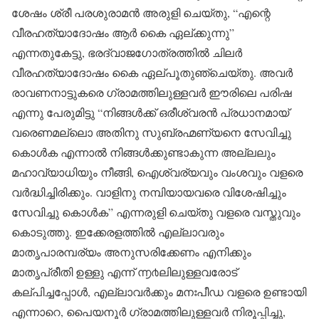
ശേഷം ശ്രീ പരശുരാമൻ അരുളി ചെയ്തു, “എന്റെ
വീരഹത്യാദോഷം ആർ കൈ ഏല്ക്കുന്നു”
എന്നതുകേട്ടു, ഭരദ്വാജഗോത്രത്തിൽ ചിലർ
വീരഹത്യാദോഷം കൈ ഏല്പൂതുഞ്ചെയ്തു. അവർ
രാവണനാട്ടുകരെ ഗ്രാമത്തിലുള്ളവർ ഈരിലെ പരിഷ
എന്നു പേരുമിട്ടു “നിങ്ങൾക്ക് ഒരീശ്വരൻ പ്രധാനമായ്
വരെണമല്ലൊ അതിനു സുബ്രഹ്മണ്യനെ സേവിച്ചു
കൊൾക എന്നാൽ നിങ്ങൾക്കുണ്ടാകുന്ന അല്ലലും
മഹാവ്യാധിയും നീങ്ങി, ഐശ്വര്യവും വംശവും വളരെ
വർദ്ധിച്ചിരിക്കും. വാളിനു നമ്പിയായവരെ വിശേഷിച്ചും
സേവിച്ചു കൊൾക” എന്നരുളി ചെയ്തു വളരെ വസ്തുവും
കൊടുത്തു. ഇക്കേരളത്തിൽ എല്ലാവരും
മാതൃപാരമ്പര്യം അനുസരിക്കേണം എനിക്കും
മാതൃപ്രീതി ഉള്ളു എന്ന് ൬൪ലിലുള്ളവരോട്
കല്പിച്ചപ്പോൾ, എല്ലാവർക്കും മനഃപീഡ വളരെ ഉണ്ടായി
എന്നാറെ, പൈയനൂർ ഗ്രാമത്തിലുള്ളവർ നിരൂപ്പിച്ചു,