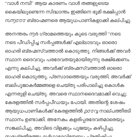
“വാൾ നമ്പി” ആയ കാരണം വാൾ തങ്ങളുടെയ
കൈയിലുണ്ടെന്ന സിദ്ധാന്തം ഇങ്ങിനെ ഭൂമി രക്ഷിപ്പാൻ
൩൬൦൦൦ ബ്രാഹ്മണരെ ആയുധപാണികളാക്കി കല്പിച്ചു.
അനന്തരം ൬൪ ഗ്രാമത്തെയും കൂടെ വരുത്തി “നടെ
നടെ പീഡിപ്പിച്ച സർപ്പങ്ങൾക്ക് എല്ലാടവും ഓരൊ
ഓഹരി ബ്രഹ്മസ്വത്താൽ കൊടുത്തു. നിങ്ങൾക്ക് അവർ
സ്ഥാന ദൈവവും പരദേവതയുമായിരുന്നു രക്ഷിക്കേണം
എന്നു കല്പിച്ചു, അവർക്ക് ബ്രഹ്മസ്വത്താൽ ഓരൊ
ഓഹരി കൊടുത്തു, പ്രസാദത്തെയും വരുത്തി, അവർക്ക്
ബലിപൂജാകർമ്മങ്ങളെ ചെയ്തു പരിപാലിച്ചു കൊൾക
എന്നരുളി ചെയ്തു. അവരെ സ്ഥാനദൈവമാക്കി വെച്ചു;
കേരളത്തിൽ സർപ്പപീഡയും പോയി. അതിന്റെ ശേഷം
ആയുധപാണികൾക്ക് കേരളത്തിൽ ൧൦൦൮ നാല്പത്തീരടി
സ്ഥാനം ഉണ്ടാക്കി, അനേകം കളരിപ്പരദേവതമാരെയും
സങ്കല്പിച്ചു, അവിടെ വിളക്കും പൂജയും കഴിപ്പിച്ചു,
സമുദ്രതീരത്തു ദുർഗ്ഗാദേവിയേയും പ്രതിഷ്ഠിച്ചു,