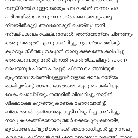
൩൬000ത്തിലുള്ളവരെയും പല ദിക്കിൽ നിന്നും പല
പരിഷയിൽ പോന്നു വന്ന ബ്രാഹ്മണരെയും ഒരു
നിലയിൽകൂട്ടി, അവരോടരുളി ചെയ്തു.”ഇനി
സ്വല്പകാലം ചെല്ലുമ്പോൾ, അന്യോന്യം പിണങ്ങും
അതു വരരുത” എന്നു കല്പിച്ചു, ൬൪ ഗ്രാമത്തിന്റെ
കുറവും തീർത്തു നടപ്പാൻ നാലു കഴകത്തെ കല്പിച്ചു.
അതാകുന്നതു: മുൻപിനാൽ പെരിഞ്ചെല്ലൂർ, പിന്നെ
പൈയനൂർ പിന്നെ പറപ്പൂർ, പിന്നെ ചെങ്ങനിയൂർ,
മുപ്പത്താറായിരത്തിലുള്ളവർ വളരെ കാലം രാജ്യം
രക്ഷിച്ചതിന്റെ ശേഷം ഓരോരൊ കൂറു ചൊല്ലിയും
ദേശം ചൊല്ലിയും തങ്ങളിൽ വിവാദിച്ചു, നാട്ടിൽ
ശിക്ഷാരക്ഷ കുറഞ്ഞു കാൺക ഹേതുവായിട്ട്,
ബ്രാഹ്മണർ എല്ലാവരും കൂടി നിരൂപിച്ചു കല്പിച്ചു,
നാലു കഴകത്ത് ഓരൊരുത്തർ രക്ഷാപുരുഷരായിട്ട
മൂവ്വാണ്ടേക്ക് മൂവ്വാണ്ടേക്ക് അവരോധിപ്പാൻ ഈ നാലു
കഴകവും കൂടിയാൽ മതി എന്ന വ്യവസ്ഥ വരുത്തി, നാലു