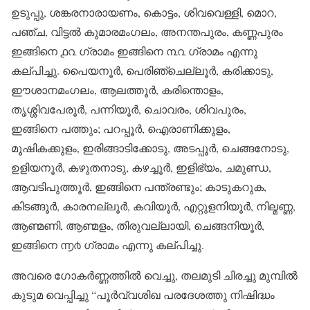
ഉടുപ്പു, ശങ്കരനാരായണം, കൊട്ടം, ശിവവെള്ളി, മൊറ,
പഞ്ച, വിട്ടൽ കുമാരമംഗലം, അനന്തപുരം, കണ്ണപുരം
ഇങ്ങിനെ ൧൨ ഗ്രാമം ഇങ്ങിനെ ൩൨ ഗ്രാമം എന്നു
കല്പിച്ചു. പൈയനൂർ, പെരിഞ്ചെല്ലൂർ, കരിക്കാടു,
ഈശാനമംഗലം, ആലത്തൂർ, കരിന്തൊളം,
തൃശ്ശിവപേരൂർ, പന്നിയൂർ, ചൊവരം, ശിവപുരം,
ഇങ്ങിനെ പത്തും; പറപ്പൂർ, ഐരാണിക്കുളം,
മൂഷികക്കുളം, ഇരിങ്ങാടിക്കോടു, അടപ്പൂർ, ചെങ്ങനോടു,
ഉളിയനൂർ, കഴുതനാടു, കഴച്ചൂർ, ഇളിഭ്യം, ചമുണ്ഡ,
ആവടിപുത്തൂർ, ഇങ്ങിനെ പന്ത്രണ്ടും; കാടുകറുക,
കിടങ്ങൂർ, കാരനല്ലൂർ, കവിയൂർ, എറ്റുളനിയൂർ, നില്മണ്ണ,
ആണ്മണി, ആണ്മളം, തിരുവല്ലായി, ചെങ്ങനിയൂർ,
ഇങ്ങിനെ ൬൪ ഗ്രാമം എന്നു കല്പിച്ചു.
അവരെ ഗോകർണ്ണത്തിൽ വെച്ചു, തലമുടി ചിരച്ചു മുമ്പിൽ
കുടുമ വെപ്പിച്ചു “പൂർവ്വശിഖ പരദേശത്തു നിഷിദ്ധം