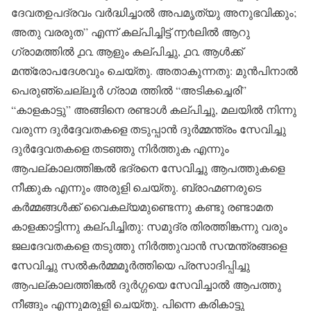
ദേവതഉപദ്രവം വർദ്ധിച്ചാൽ അപമൃത്യു അനുഭവിക്കും;
അതു വരരുത” എന്ന് കല്പിച്ചിട്ട് ൬൪ലിൽ ആറു
ഗ്രാമത്തിൽ ൧൨ ആളും കല്പിച്ചു, ൧൨ ആൾക്ക്
മന്ത്രോപദേശവും ചെയ്തു. അതാകുന്നതു: മുൻപിനാൽ
പെരുഞ്ചെല്ലൂർ ഗ്രാമ ത്തിൽ “അടികച്ചെരി”
“കാളകാട്ടു” അങ്ങിനെ രണ്ടാൾ കല്പിച്ചു, മലയിൽ നിന്നു
വരുന്ന ദുർദ്ദേവതകളെ തടുപ്പാൻ ദുർമ്മന്ത്രം സേവിച്ചു
ദുർദ്ദേവതകളെ തടഞ്ഞു നിർത്തുക എന്നും
ആപല്കാലത്തിങ്കൽ ഭദ്രനെ സേവിച്ചു ആപത്തുകളെ
നീക്കുക എന്നും അരുളി ചെയ്തു. ബ്രാഹ്മണരുടെ
കർമ്മങ്ങൾക്ക് വൈകല്യമുണ്ടെന്നു കണ്ടു രണ്ടാമത
കാളക്കാട്ടിന്നു കല്പിച്ചിതു: സമുദ്ര തിരത്തിങ്കന്നു വരും
ജലദേവതകളെ തടുത്തു നിർത്തുവാൻ സന്മന്ത്രങ്ങളെ
സേവിച്ചു സൽകർമ്മമൂർത്തിയെ പ്രസാദിപ്പിച്ചു
ആപല്കാലത്തിങ്കൽ ദുർഗ്ഗയെ സേവിച്ചാൽ ആപത്തു
നീങ്ങും എന്നുമരുളി ചെയ്തു. പിന്നെ കരികാട്ടു