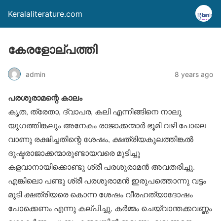
Keralaliterature.com
കേരളോല്പത്തി
admin
8 years ago
പരശുരാമന്റെ കാലം
കൃത, ത്രേതാ, ദ്വാപര, കലി എന്നിങ്ങിനെ നാലു
യുഗത്തിങ്കലും അനേകം രാജാക്കന്മാർ ഭൂമി വഴി പോലെ
വാണു രക്ഷിച്ചതിന്റെ ശേഷം, ക്ഷത്രിയകുലത്തിങ്കൽ
ദുഷ്ടരാജാക്കന്മാരുണ്ടായവരെ മുടിച്ചു
കളവാനായിക്കൊണ്ടു ശ്രീ പരശുരാമൻ അവതരിച്ചു.
എങ്കിലൊ പണ്ടു ശ്രീ പരശുരാമൻ ഇരുപത്തൊന്നു വട്ടം
മുടി ക്ഷത്രിയരെ കൊന്ന ശേഷം വീരഹത്യാദോഷം
പോക്കെണം എന്നു കല്പിച്ചു, കർമ്മം ചെയ്‌വാന്തക്കവണ്ണം