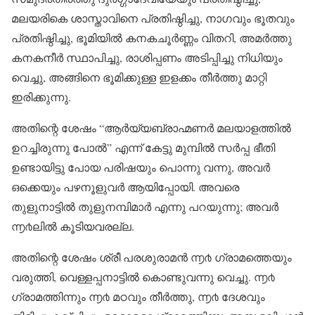
മലയരികെ ശാസ്താവിനെ പ്രതിഷ്ഠിച്ചു, നാഗവും ഭൂതവും
പ്രതിഷ്ഠിച്ചു, ഭൂമിയിൽ കനകചൂർണ്ണം വിതറി, അമർത്തു
കനകനീർ സ്ഥാപിച്ചു, രാശിപ്പണം അടിപ്പിച്ചു നിധിയും
വെച്ചു, അങ്ങിനെ ഭൂമിക്കുള്ള ഇളക്കം തീർത്തു മാറ്റി
ഇരിക്കുന്നു.
അതിന്റെ ശേഷം “ആർയ്യബ്രാഹ്മണർ മലയാളത്തിൽ
ഉറച്ചിരുന്നു പോൽ” എന്ന് കേട്ടു മുമ്പിൽ സർപ്പ ഭീതി
ഉണ്ടായിട്ടു പോയ പരിഷയും പൊന്നു വന്നു, അവർ
ഒക്കെയും പഴനൂളുവർ ആയിപ്പോയി. അവരെ
തുളുനാട്ടിൽ തുളുനമ്പിമാർ എന്നു പറയുന്നു; അവർ
൬൪ലിൽ കൂടിയവരല്ല.
അതിന്റെ ശേഷം ശ്രീ പരശുരാമൻ ൬൪ ഗ്രാമത്തെയും
വരുത്തി, വെള്ളപ്പനാട്ടിൽ കൊണ്ടുവന്നു വെച്ചു. ൬൪
ഗ്രാമത്തിന്നും ൬൪ മഠവും തീർത്തു, ൬൪ ദേശവും