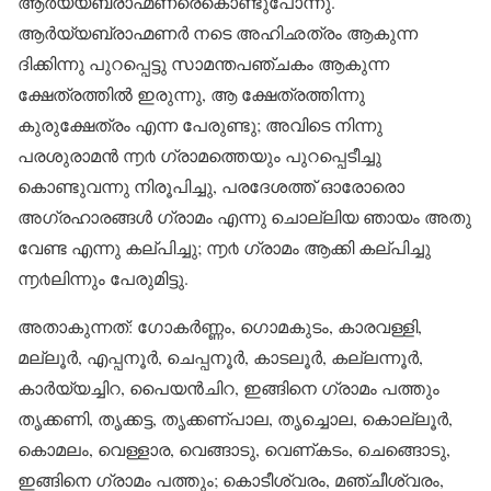
ആർയ്യബ്രാഹ്മണരെകൊണ്ടുപോന്നു.
ആർയ്യബ്രാഹ്മണർ നടെ അഹിഛത്രം ആകുന്ന
ദിക്കിന്നു പുറപ്പെട്ടു സാമന്തപഞ്ചകം ആകുന്ന
ക്ഷേത്രത്തിൽ ഇരുന്നു, ആ ക്ഷേത്രത്തിന്നു
കുരുക്ഷേത്രം എന്ന പേരുണ്ടു; അവിടെ നിന്നു
പരശുരാമൻ ൬൪ ഗ്രാമത്തെയും പുറപ്പെടീച്ചു
കൊണ്ടുവന്നു നിരൂപിച്ചു, പരദേശത്ത് ഓരോരൊ
അഗ്രഹാരങ്ങൾ ഗ്രാമം എന്നു ചൊല്ലിയ ഞായം അതു
വേണ്ട എന്നു കല്പിച്ചു; ൬൪ ഗ്രാമം ആക്കി കല്പിച്ചു
൬൪ലിന്നും പേരുമിട്ടു.
അതാകുന്നത്: ഗോകർണ്ണം, ഗൊമകുടം, കാരവള്ളി,
മല്ലൂർ, എപ്പനൂർ, ചെപ്പനൂർ, കാടലൂർ, കല്ലന്നൂർ,
കാർയ്യച്ചിറ, പൈയൻ‌ചിറ, ഇങ്ങിനെ ഗ്രാമം പത്തും
തൃക്കണി, തൃക്കട്ട, തൃക്കണ്പാല, തൃച്ചൊല, കൊല്ലൂർ,
കൊമലം, വെള്ളാര, വെങ്ങാടു, വെണ്കടം, ചെങ്ങൊടു,
ഇങ്ങിനെ ഗ്രാമം പത്തും; കൊടീശ്വരം, മഞ്ചീശ്വരം,