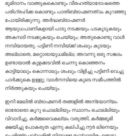
ഭൂമിദാനം വാങ്ങുകകൊണ്ടും വീരഹത്യാദോഷത്തെ
പരിഗ്രഹിക്ക കൊണ്ടും പാതിബ്രാഹ്മണത്വം കുറഞ്ഞു
പോയിരിക്കുന്നു. അർദ്ധബ്രാഹ്മണർ
ആയുധപാണികളായി പാടു നടക്കയും പടകൂടുകയും
അകമ്പടി നടക്കുകയും ചെയ്യും; അതുകൊണ്ടു വാൾ
നമ്പിയായതു. പട്ടിണി നമ്പിയ്ക്ക് ശംഖും കുടയും
അല്ലാതെ, മറ്റൊരായുധമില്ല; അവന്നു ഒരു സങ്കടം
ഉണ്ടായാൽ കുളക്കടവിൽ ചെന്നു കൊഞ്ഞനം
കാട്ടിയാലും കൊന്നാലും ശംഖും വിളിച്ചു പട്ടിണി വെച്ചു
പാർക്കുകെ ഉള്ളൂ; വാൾനമ്പിയെ കൂടെ സമീപത്തിൽ
നിർത്തുകയും ചെയ്യും.
ഇനി മേലിൽ ബ്രാഹ്മണർ തങ്ങളിൽ അന്യോന്യം
ഓരോരൊ കൂറു ചൊല്ലിയും സ്ഥാനം ചൊല്ലിയും
വിവാദിച്ചു, കർമ്മവൈകല്യം വരുത്തി, കർമ്മഭൂമി
ക്ഷയിച്ചു പോകരുത എന്നു കല്പിച്ചു.൬൪ ലിനെയും
പെരിഞ്ചെല്ലൂരിൽ നിന്നുള്ള മുവ്വായിരം തൊട്ടു