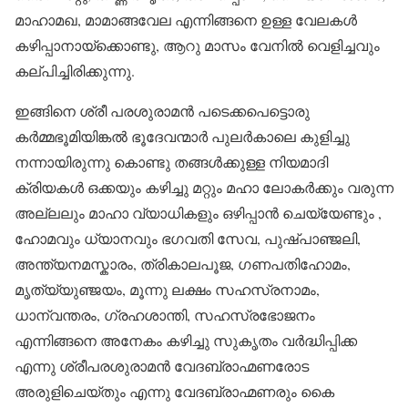
മാഹാമഖ, മാമാങ്ങവേല എന്നിങ്ങനെ ഉള്ള വേലകൾ
കഴിപ്പാനായ്ക്കൊണ്ടു, ആറു മാസം വേനിൽ വെളിച്ചവും
കല്പിച്ചിരിക്കുന്നു.
ഇങ്ങിനെ ശ്രീ പരശുരാമൻ പടെക്കപെട്ടൊരു
കർമ്മഭൂമിയിങ്കൽ ഭൂദേവന്മാർ പുലർകാലെ കുളിച്ചു
നന്നായിരുന്നു കൊണ്ടു തങ്ങൾക്കുള്ള നിയമാദി
ക്രിയകൾ ഒക്കയും കഴിച്ചു മറ്റും മഹാ ലോകർക്കും വരുന്ന
അല്ലലും മാഹാ വ്യാധികളും ഒഴിപ്പാൻ ചെയ്യേണ്ടും ,
ഹോമവും ധ്യാനവും ഭഗവതി സേവ, പുഷ്പാഞ്ജലി,
അന്ത്യനമസ്കാരം, ത്രികാലപൂജ, ഗണപതിഹോമം,
മൃത്യ്യുഞ്ജയം, മൂന്നു ലക്ഷം സഹസ്രനാമം,
ധാന്വന്തരം, ഗ്രഹശാന്തി, സഹസ്രഭോജനം
എന്നിങ്ങനെ അനേകം കഴിച്ചു സുകൃതം വർദ്ധിപ്പിക്ക
എന്നു ശ്രീപരശുരാമൻ വേദബ്രാഹ്മണരോട
അരുളിചെയ്തും എന്നു വേദബ്രാഹ്മണരും കൈ