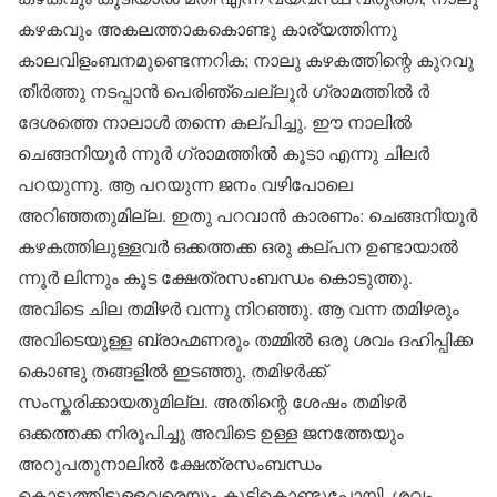
കഴകവും അകലത്താകകൊണ്ടു കാര്യത്തിന്നു
കാലവിളംബനമുണ്ടെന്നറിക; നാലു കഴകത്തിന്റെ കുറവു
തീർത്തു നടപ്പാൻ പെരിഞ്ചെല്ലൂർ ഗ്രാമത്തിൽ ർ
ദേശത്തെ നാലാൾ തന്നെ കല്പിച്ചു. ഈ നാലിൽ
ചെങ്ങനിയൂർ ന്നൂർ ഗ്രാമത്തിൽ കൂടാ എന്നു ചിലർ
പറയുന്നു. ആ പറയുന്ന ജനം വഴിപോലെ
അറിഞ്ഞതുമില്ല. ഇതു പറവാൻ കാരണം: ചെങ്ങനിയൂർ
കഴകത്തിലുള്ളവർ ഒക്കത്തക്ക ഒരു കല്പന ഉണ്ടായാൽ
ന്നൂർ ലിന്നും കൂട ക്ഷേത്രസംബന്ധം കൊടുത്തു.
അവിടെ ചില തമിഴർ വന്നു നിറഞ്ഞു. ആ വന്ന തമിഴരും
അവിടെയുള്ള ബ്രാഹ്മണരും തമ്മിൽ ഒരു ശവം ദഹിപ്പിക്ക
കൊണ്ടു തങ്ങളിൽ ഇടഞ്ഞു, തമിഴർക്ക്
സംസ്കരിക്കായതുമില്ല. അതിന്റെ ശേഷം തമിഴർ
ഒക്കത്തക്ക നിരൂപിച്ചു അവിടെ ഉള്ള ജനത്തേയും
അറുപതുനാലിൽ ക്ഷേത്രസംബന്ധം
കൊടുത്തിട്ടുള്ളവരെയും കൂട്ടികൊണ്ടുപോയി, ശവം