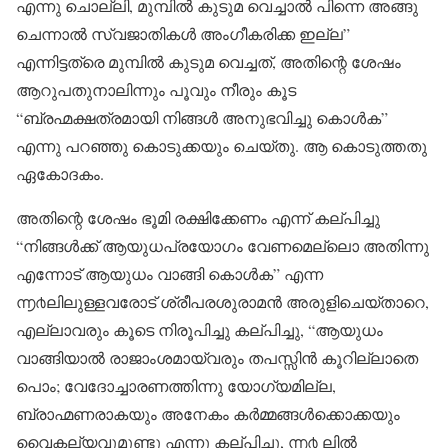
എന്നു ചൊല്ലി, മുമ്പിൽ കുടുമ വെച്ചാൽ പിന്നെ അങ്ങു
ചെന്നാൽ സ്വജാതികൾ അംഗീകരിക്ക ഇല്ല”
എന്നിട്ടത്രെ മുമ്പിൽ കുടുമ വെച്ചത്, അതിന്റെ ശേഷം
ആറുപതുനാലിന്നും പൂവും നീരും കൂട
“ബ്രഹ്മക്ഷത്രമായി നിങ്ങൾ അനുഭവിച്ചു കൊൾക”
എന്നു പറഞ്ഞു കൊടുക്കയും ചെയ്തു. ആ കൊടുത്തതു
ഏകോദകം.
അതിന്റെ ശേഷം ഭൂമി രക്ഷിക്കേണം എന്ന് കല്പിച്ചു
“നിങ്ങൾക്ക് ആയുധപ്രയോഗം വേണമെല്ലൊ അതിന്നു
എന്നോട് ആയുധം വാങ്ങി കൊൾക” എന്ന
൬൪ലിലുള്ളവരോട് ശ്രീപരശുരാമൻ അരുളിചെയ്താറെ,
എല്ലാവരും കൂടെ നിരൂപിച്ചു കല്പിച്ചു, “ആയുധം
വാങ്ങിയാൽ രാജാംശമായ്‌വരും തപസ്സിൻ കൂറില്ലാതെ
പൊം; വേദോച്ചാരണത്തിന്നു യോഗ്യമില്ല,
ബ്രാഹ്മണരാകയും അനേകം കർമ്മങ്ങൾക്കൊക്കയും
വൈകല്യവുമുണ്ടു എന്നു കല്പിച്ചു, ൬൪ ലിൽ