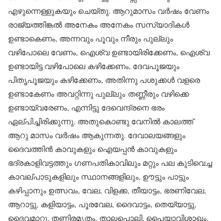
എഴുന്നെള്ളുകയും ചെയ്തു. ആറുമാസം വർഷം വേണം
രാജ്യത്തിങ്കൽ അനേകം അനേകം സസ്യാദികൾ
ഉണ്ടാകെണം, അന്നവും പൂവും നീരും പുല്ലും
വഴിപോലെ വേണം, ഐശ്വ ഉണ്ടായിരിക്കേണം, ഐശ്വ
ഉണ്ടായിട്ട വഴിപോലെ കഴിക്കേണം, ദേവപൂജയും
പിതൃപൂജയും കഴിക്കേണം, അതിന്നു പശുക്കൾ വളരെ
ഉണ്ടാകേണം അവറ്റിന്നു പുല്ലും തണ്ണീരും വഴിക്കെ
ഉണ്ടായ്‌വരേണം, എന്നിട്ടു ദേവെന്ദ്രനെ ഭരം
ഏല്പിച്ചിരിക്കുന്നു. അതുകൊണ്ടു വേനിൽ കാലത്ത്
ആറു മാസം വർഷം ആകുന്നതു. ദേവാലയങ്ങളും
ദൈവത്തിൻ കാവുകളും ഐയപ്പൻ കാവുകളും
ഭദ്രകാളിവട്ടത്തും ഗണപതികാവിലും മറ്റും പല കുടിവെച്ച
കാവല്പാടുകളിലും സ്ഥാനങ്ങളിലും, ഊട്ടും പാട്ടും
കഴിപ്പാനും ഉത്സവം, വേല, വിളക്ക, തീയാട്ടം, ഭരണിവേല,
ആറാട്ടു, കളിയാട്ടം, പൂരവേല, ദൈവാട്ടം, തെയ്യാട്ടു,
ദൈവമാറ്റു, തണ്ണിരമൃതം, താലപ്പൊലി, പൈയാവിശാഖം,