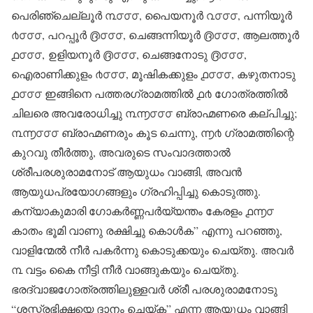
പെരിഞ്ചെല്ലൂർ ൩൦൦൦, പൈയനൂർ ൨൦൦൦, പന്നിയൂർ
൪൦൦൦, പറപ്പൂർ ൫൦൦൦, ചെങ്ങന്നിയൂർ ൫൦൦൦, ആലത്തൂർ
൧൦൦൦, ഉളിയനൂർ ൫൦൦൦, ചെങ്ങനോടു ൫൦൦൦,
ഐരാണിക്കുളം ൪൦൦൦, മൂഷികക്കുളം ൧൦൦൦, കഴുതനാടു
൧൦൦൦ ഇങ്ങിനെ പത്തരഗ്രാമത്തിൽ ൧൪ ഗോത്രത്തിൽ
ചിലരെ അവരോധിച്ചു ൩൬൦൦൦ ബ്രാഹ്മണരെ കല്പിച്ചു;
൩൬൦൦൦ ബ്രാഹ്മണരും കൂട ചെന്നു, ൬൪ ഗ്രാമത്തിന്റെ
കുറവു തീർത്തു, അവരുടെ സംവാദത്താൽ
ശ്രീപരശുരാമനോട് ആയുധം വാങ്ങി, അവൻ
ആയുധപ്രയോഗങ്ങളും ഗ്രഹിപ്പിച്ചു കൊടുത്തു.
കന്യാകുമാരി ഗോകർണ്ണപർയ്യന്തം കേരളം ൧൬൦
കാതം ഭൂമി വാണു രക്ഷിച്ചു കൊൾക” എന്നു പറഞ്ഞു,
വാളിന്മേൽ നീർ പകർന്നു കൊടുക്കയും ചെയ്തു. അവർ
൩ വട്ടം കൈ നീട്ടി നീർ വാങ്ങുകയും ചെയ്തു.
ഭരദ്വാജഗോത്രത്തിലുള്ളവർ ശ്രീ പരശുരാമനോടു
“ശസ്ത്രഭിക്ഷയെ ദാനം ചെയ്ക” എന്ന ആയുധം വാങ്ങി