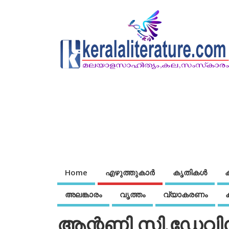
Home
എഴുത്തുകാര്‍
കൃതികൾ
അലങ്കാരം
വൃത്തം
വ്യാകരണം
ആന്റണി സി.ഡേവി