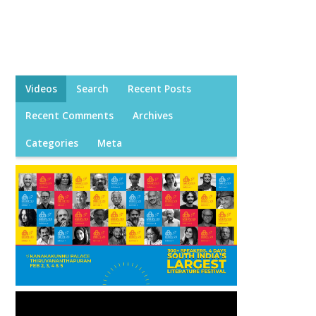
Videos
Search
Recent Posts
Recent Comments
Archives
Categories
Meta