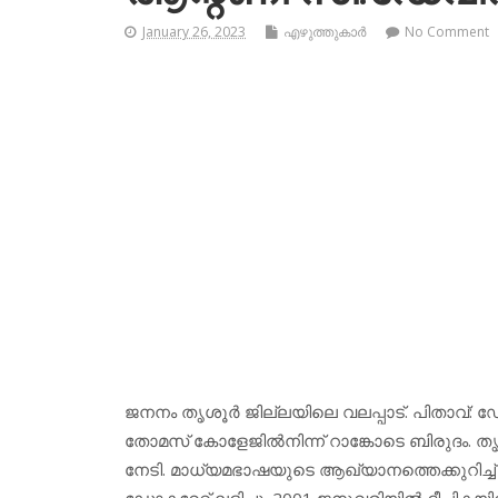
January 26, 2023
എഴുത്തുകാര്‍
No Comment
ജനനം തൃശൂര്‍ ജില്ലയിലെ വലപ്പാട്. പിതാവ്: ഡ
തോമസ് കോളേജില്‍നിന്ന് റാങ്കോടെ ബിരുദം. തൃ
നേടി. മാധ്യമഭാഷയുടെ ആഖ്യാനത്തെക്കുറിച്ച് നടത
ഡോക്ടറേറ്റ് ലഭിച്ചു. 2001 ജനുവരിയില്‍ ദീപികയില