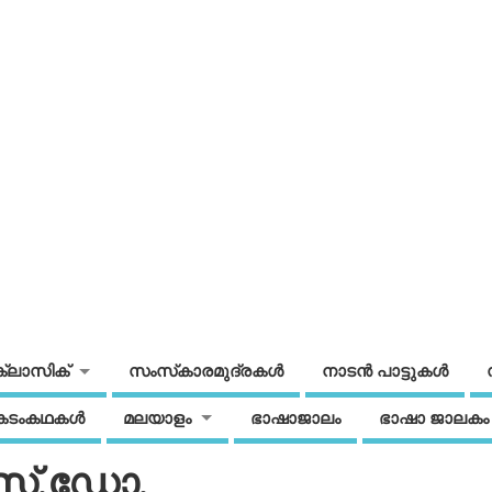
ക്ലാസിക്
സംസ്‌കാരമുദ്രകള്‍
നാടന്‍ പാട്ടുകള്‍
കടംകഥകള്‍
മലയാളം
ഭാഷാജാലം
ഭാഷാ ജാലകം
സ്.ഡോ.