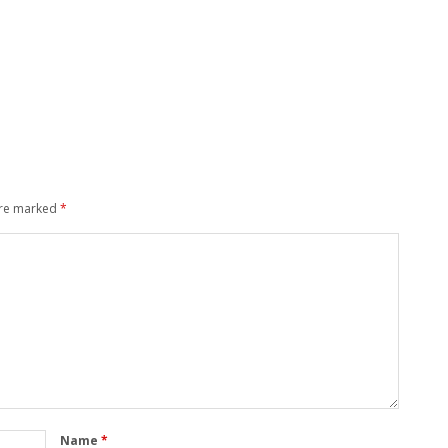
are marked
*
Name
*